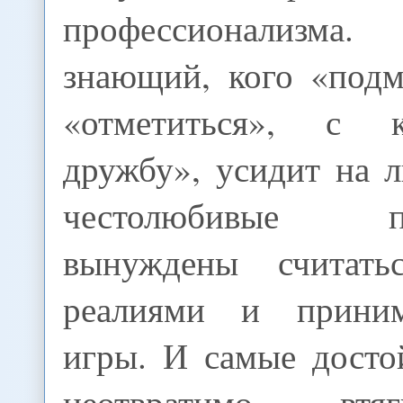
профессионализм
знающий, кого «подм
«отметиться», с 
дружбу», усидит на 
честолюбивые пр
вынуждены считат
реалиями и прини
игры. И самые дост
неотвратимо втя