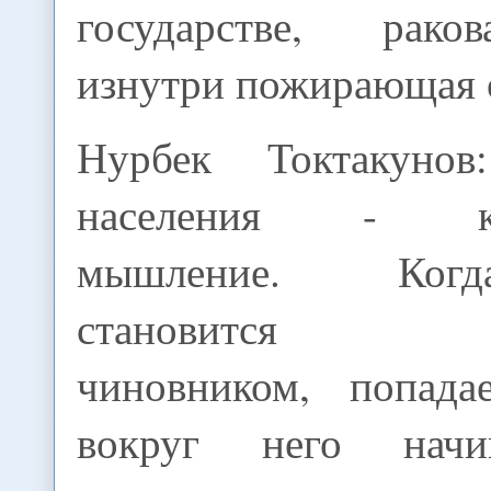
государстве, рако
изнутри пожирающая 
Нурбек Токтакуно
населения - кор
мышление. Ког
становится вл
чиновником, попада
вокруг него начи