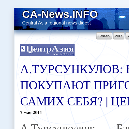
CA-News.INFO
Central Asia regional news digest
начало
2017
А.ТУРСУНКУЛОВ:
ПОКУПАЮТ ПРИГ
САМИХ СЕБЯ? | Ц
7
мая
2011
А.Турсункулов: Ба