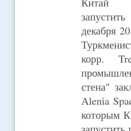
Китай п
запустит
декабря 20
Туркменис
корр. Tr
промышле
стена" за
Alenia Spa
которым К
запустить 