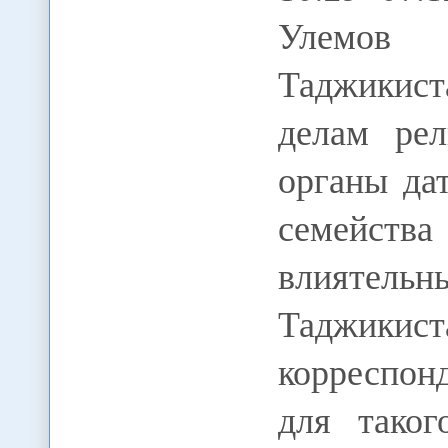
Улемов
Таджикис
делам рел
органы да
семейств
влиятель
Таджики
корреспо
для тако