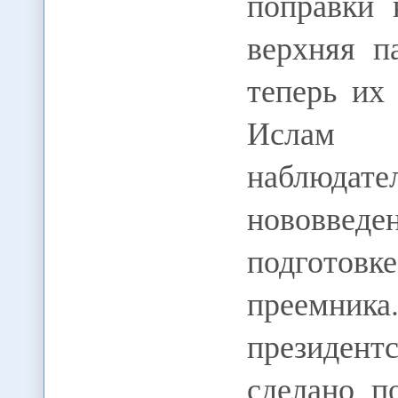
поправки 
верхняя п
теперь их
Ислам К
наблюдател
нововвед
подгото
преемни
президе
сделано п