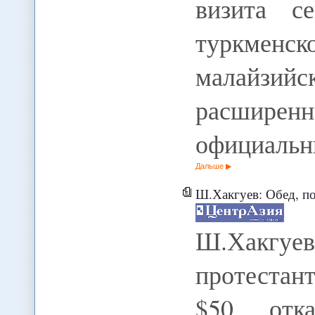
визита с
туркмен
малайзийс
расширен
официальн
Дальше
Ш.Хакгуев: Обед, полтинник, протеста
Ш.Хакгу
протестан
$50 отк