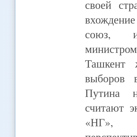
своей стр
вхождение
союз, и
министро
Ташкент 
выборов 
Путина н
считают э
«НГ», Т
перспекти