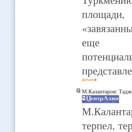
площади,
«завязанны
еще бо
потенц
представл
Дальше
М.Калантаров: Таджикск
М.Калант
терпел, те