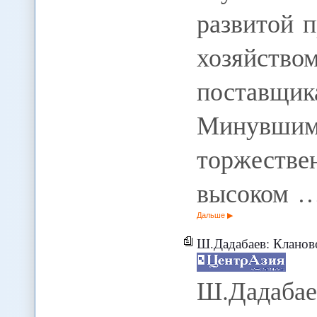
развитой 
хозяйст
поставщ
Минувшим 
торжестве
высоком 
Дальше
Ш.Дадабаев: Клановое про
Ш.Дадабае