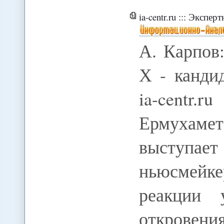
ia-centr.ru ::: Экспертная о
А. Карпов
Х - канди
ia-centr.
Ермухамет
выступа
ньюсмейк
реакции 
откровени