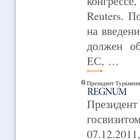
конгрессе
Reuters. 
на введен
должен об
ЕС, …
Дальше
Президент Туркмении
Президен
госвизи
07.12.20