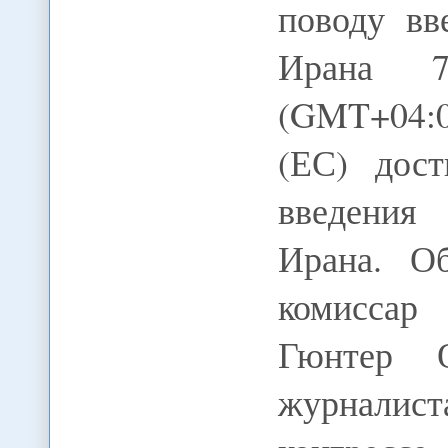
поводу вв
Ирана 7
(GMT+04:0
(ЕС) дост
введения
Ирана. О
комиссар
Гюнтер О
журналист