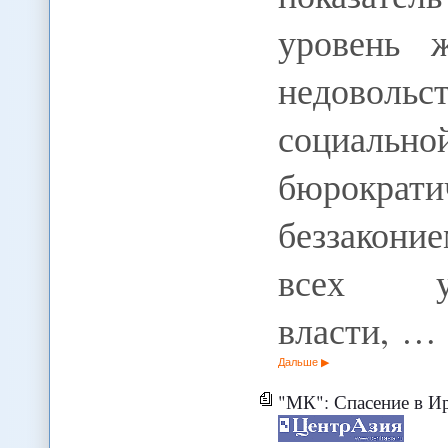
уровень ж
недовольс
социально
бюрокра
беззакони
всех ур
власти, …
Дальше
"МК": Спасение в Иране. Че