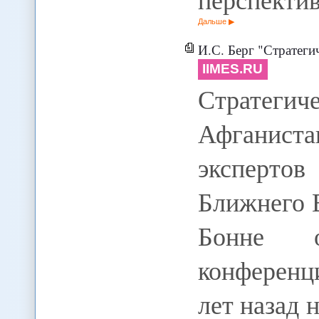
Дальше
И.С. Берг "Стратегическ
IIMES.RU
Стратеги
Афганис
экспертов
Ближнего В
Бонне о
конференц
лет назад