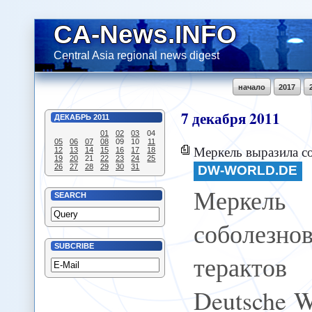
CA-News.INFO
Central Asia regional news digest
начало
2017
7
декабря
2011
ДЕКАБРЬ
2011
01
02
03
04
05
06
07
08
09
10
11
Меркель выразила соболезнования по поводу тера
12
13
14
15
16
17
18
19
20
21
22
23
24
25
26
27
28
29
30
31
DW-WORLD.DE
Меркел
SEARCH
соболезно
SUBCRIBE
терактов 
Deutsche We