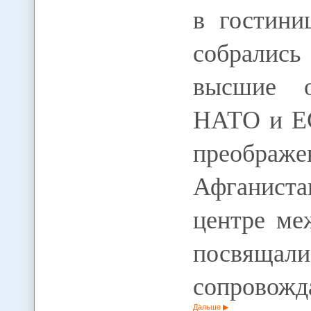
в гостини
собралис
высшие о
НАТО и ЕС
преображе
Афганиста
центре ме
посвяща
сопровожд
Дальше