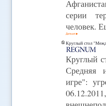
Афганистан
серии те
человек. 
Дальше
Круглый стол "Между Россией и США: Средня
Круглый с
Средняя 
игре": уг
06.12.20
внешнепо