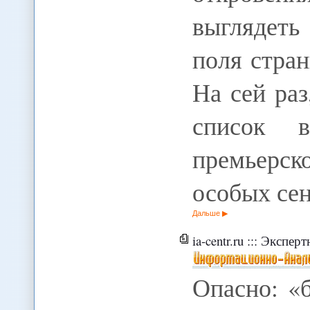
выглядеть
поля стран
На сей ра
список в
премьерско
особых сен
Дальше
ia-centr.ru ::: Экспе
Опасно: «