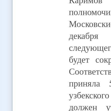
полномо
Московски
декабря
следующе
будет сок
Соответс
приняла 
узбекско
должен у