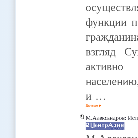
осуществ
функции п
гражданин
взгляд С
активно
населени
и …
Дальше
М.Александров: Истинные арийцы. Таджики