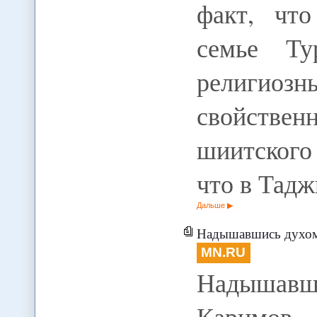
факт, чт
семье Ту
религи
свойств
шиитского
что в Тад
Дальше
Надышавшись духом 
MN.RU
Надышавш
Каримов