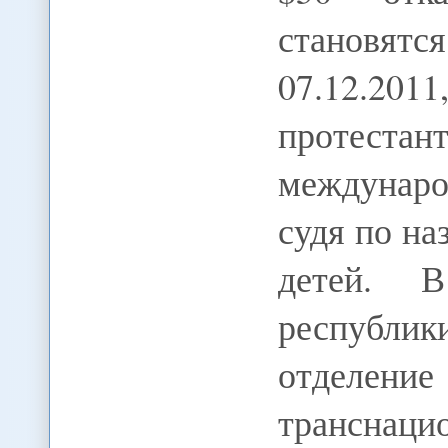
становят
07.12.2011
протеста
междунаро
судя по на
детей. В
республи
отделен
трансна