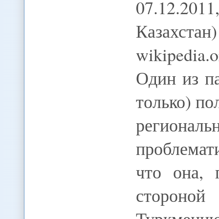
07.12.2011
Казахста
wikipedia.
Один из па
только) по
регионал
проблемат
что она, 
стороной
Туркмени