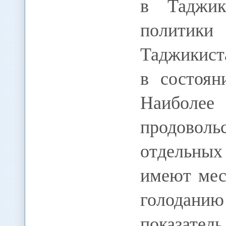
в Таджик
политики 
Таджикист
в состоян
Наиболе
продоволь
отдельны
имеют мес
голоданию
показате