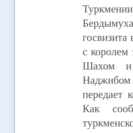
Туркм
Бердымух
госвизита
с королем
Шахом и 
Наджибо
передает
Как сооб
туркменск