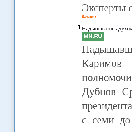
Эксперты 
Дальше
Надышавшись духом 
MN.RU
Надышавш
Каримов
полномочи
Дубнов С
президент
с семи до