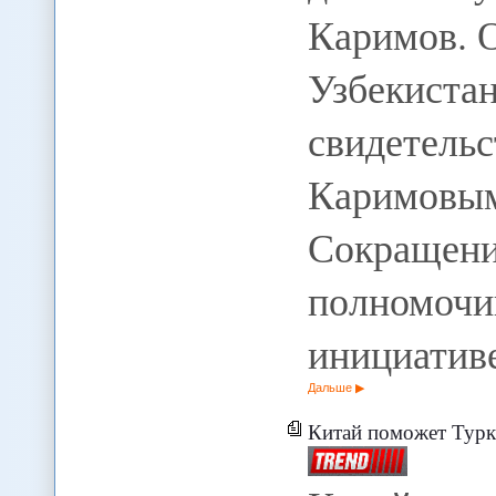
Каримов. 
Узбекиста
свидете
Каримов
Сокращен
полномо
инициатив
Дальше
Китай поможет Туркм