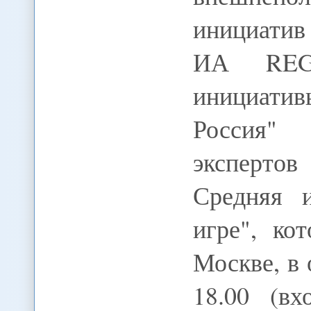
инициати
ИА REG
инициат
Россия"
эксперто
Средняя 
игре", ко
Москве, в 
18.00 (вх