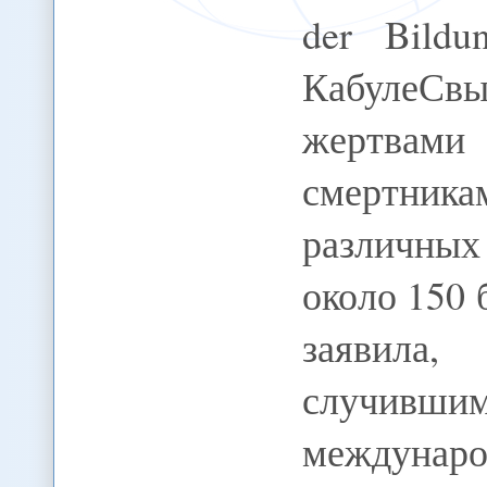
der Bildu
КабулеС
жертвами
смертника
различных
около 150
заявила
случившим
междунаро