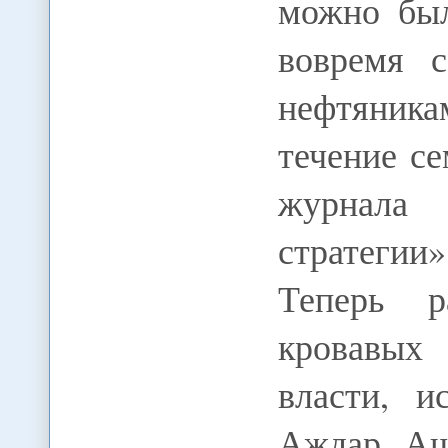
можно был
вовремя с
нефтяника
течение се
журнала 
стратегии
Теперь р
кровавых
власти, и
Аждар Аш