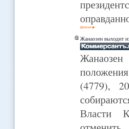
президе
оправданн
Дальше
Жанаозен выходит и
Жанаозен
положения
(4779), 2
собирают
Власти К
отменить