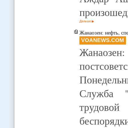
произошед
Дальше
Жанаозен: нефть, сп
VOANEWS.COM
Жанаозе
постсо
Понедельн
Служба "
трудовой
беспоря