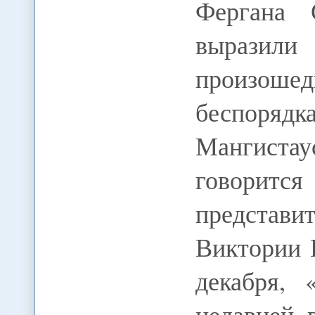
Фергана
выразили
произошед
беспоряд
Мангистау
говорится
представ
Виктории 
декабря,
недавней 