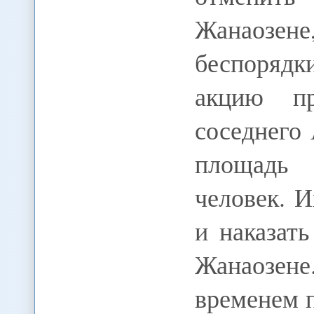
Жанаозен
беспоряд
акцию пр
соседнего
площадь
человек. И
и наказат
Жанаозене
временем 