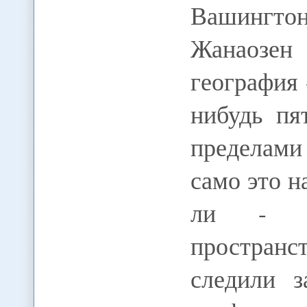
Вашингто
Жанаозен
география 
нибудь пя
пределами
само это н
ли - да
простран
следили 