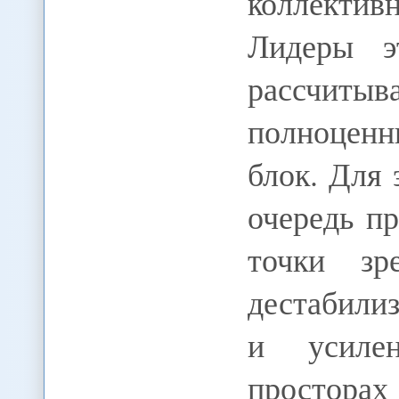
коллекти
Лидеры э
рассчит
полноцен
блок. Для
очередь п
точки зр
дестабили
и усиле
просторах