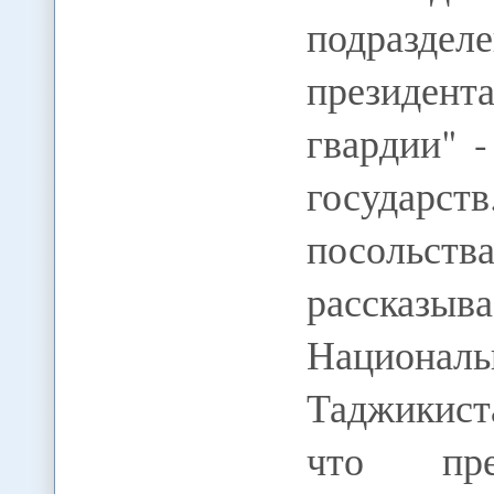
подразде
президен
гвардии" 
государс
посоль
рассказы
Национал
Таджикист
что пред