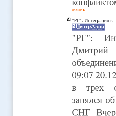
конфликт
Дальше
"РГ": Интеграция в трех с
"РГ": Ин
Дмитри
объедине
09:07 20.1
в трех с
занялся о
СНГ Вчер