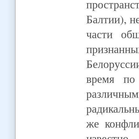
пространс
Балтии), 
части об
признанн
Белорусси
время по
различны
радикальн
же конфли
известно