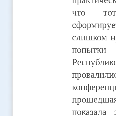
что тот
сформируе
слишком н
попытки
Республик
провалил
конфере
прошедша
показала 