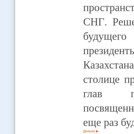
пространс
СНГ. Реше
будущего
президен
Казахста
столице п
глав го
посвященн
еще раз б
Дальше