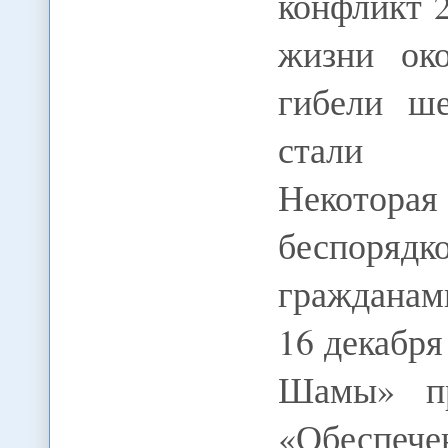
конфликт 
жизни ок
гибели ше
стали о
Некотора
беспорядк
гражданами
16 декабр
Шамы» пр
«Обесп