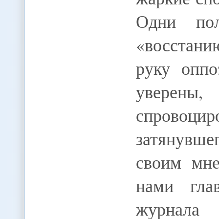
Одни пол
«восстан
руку оппо
уверен
спровоци
затянувш
своим мне
нами гла
журнала 