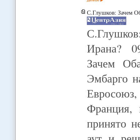
С.Глушков: Зачем О
С.Глушков
Ирана? 09
Зачем Об
Эмбарго н
Евросоюз,
Франция, 
принято н
аут и реш