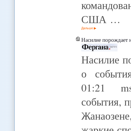
командов
США …
Дальше
Насилие порождает н
Насилие п
о события
01:21 ms
события, 
Жанаозен
жаркие сп