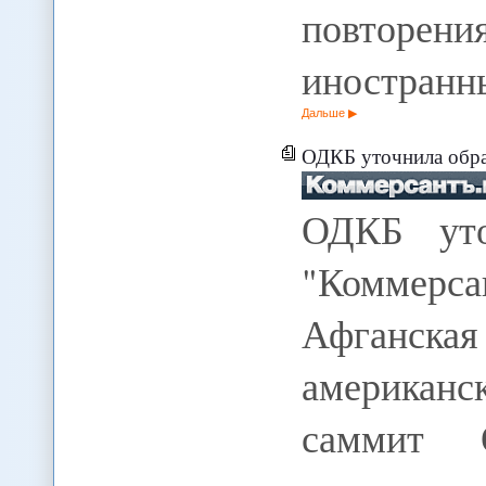
повторе
иностранн
Дальше
ОДКБ уточнила обра
ОДКБ уто
"Коммерсан
Афганск
американс
саммит 