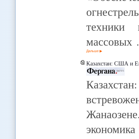
огнестре
техники 
массовых
Дальше
Казахстан: США и Евросоюз 
Казахс
встрево
Жанаозен
экономик