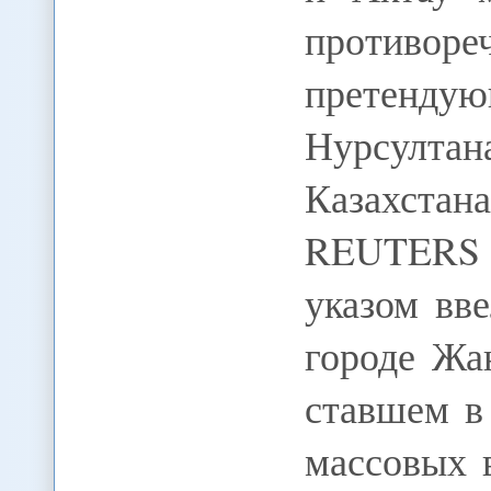
противо
претенд
Нурсулта
Казахстан
REUTERS П
указом вв
городе Жа
ставшем в
массовых 