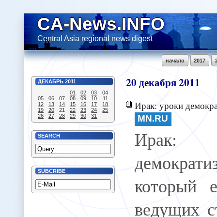
CA-News.INFO
Central Asia regional news digest
начало
2017
20
декабря
2011
ДЕКАБРЬ
2011
01
02
03
04
05
06
07
08
09
10
11
Ирак: уроки демокр
12
13
14
15
16
17
18
19
20
21
22
23
24
25
26
27
28
29
30
31
MN.RU
Ирак
SEARCH
демократиз
SUBCRIBE
который 
ведущих с