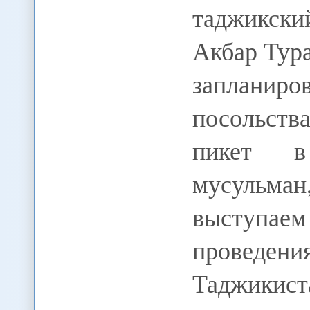
таджикски
Акбар Тур
запланиров
посольст
пикет в
мусульман
выступае
проведен
Таджикис