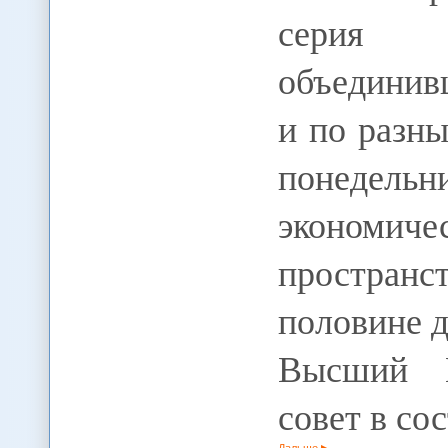
серия с
объединив
и по разн
понедель
экономич
пространс
половине д
Высший Е
совет в со
Дальше