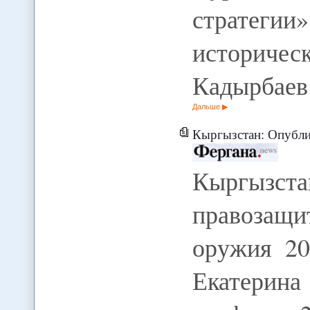
стратеги
историч
Кадырбае
Дальше
Кыргызстан: Опублик
Кыргызс
правозащ
оружия 20
Екатери