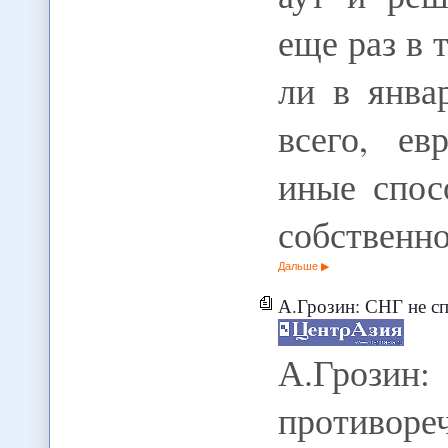
еще раз в 
ли в янва
всего, ев
иные спос
собственн
Дальше
А.Грозин: СНГ не спосо
А.Грозин
противоре