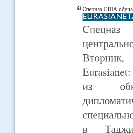
Cпецназ США обучае
Cпецназ
централь
Вторник, 
Eurasianet
из обна
диплома
специальн
в Таджи