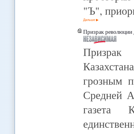
"Ъ", прио
Дальше
Призрак революции 
Призрак
Казахстан
грозным п
Средней А
газета К
единствен