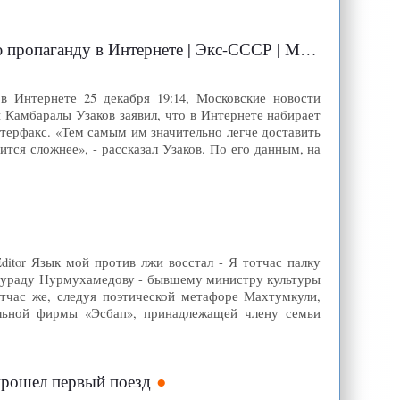
 в Интернете | Экс-СССР | Московские новости
в Интернете 25 декабря 19:14, Московские новости
 Камбаралы Узаков заявил, что в Интернете набирает
терфакс. «Тем самым им значительно легче доставить
тся сложнее», - рассказал Узаков. По его данным, на
ditor Язык мой против лжи восстал - Я тотчас палку
ымураду Нурмухамедову - бывшему министру культуры
тчас же, следуя поэтической метафоре Махтумкули,
ельной фирмы «Эсбап», принадлежащей члену семьи
прошел первый поезд