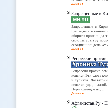
Дальше
Запрещенные в Кирги
MN.RU
Запрещенные в Кирги
Руководитель южного 
обороты пропаганда з
свою литературу посре
сегодняшний день «с
Дальше
Репрессии против
Репрессии против сем
испытал Эти слова кл
и туризма. Достаточн
испытал удар палкой
Нурмухамедовых, …
Дальше
Афганистан.Ру - 