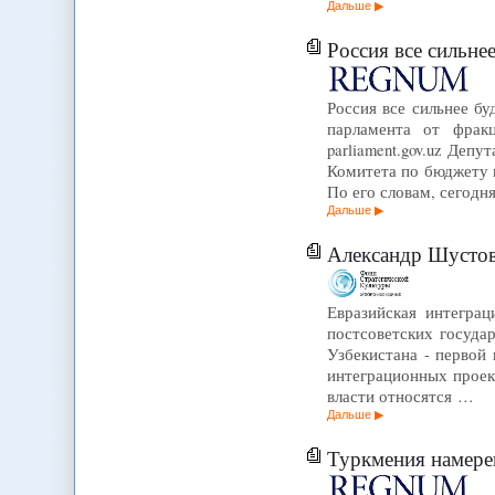
Дальше
Россия все сильне
Россия все сильнее бу
парламента от фрак
parliament.gov.uz Деп
Комитета по бюджету 
По его словам, сегод
Дальше
Александр Шустов 
Евразийская интегра
постсоветских госуда
Узбекистана - первой
интеграционных проек
власти относятся …
Дальше
Туркмения намере