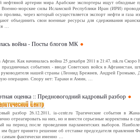
й нефтяной артерии мира Арабские экспортеры ищут обходные пу
в Военно-морские силы Исламской Республики Иран (ИРИ) провод
 пролива, через который осуществляется экспорт нефти и газа из
щают объединить свои военные ресурсы для сдерживания иранс
тся …
лась война - Посты блогов МК
Афган. Как начиналась война 25 декабря 2011 в 21:47, mk.ru Скоро
е праздничных событиях - вводе Советских войск в Афганистан, ш
е руководителя нашей страны (Леонид Брежнев, Андрей Громыко,
ную операцию. Спору нет: Тараки и Амин, …
спертная оценка :: Предновогодний кадровый разбор
вый разбор 26.12.2011, ia-centr.ru Трагические события в Жан
лично отреагировать на них, но и внести серьезные коррективы в 
ый на период после проведения парламентских выборов. Наиболе
о им будет принято решение об отставке председателя правления 
м самым фактически именно …