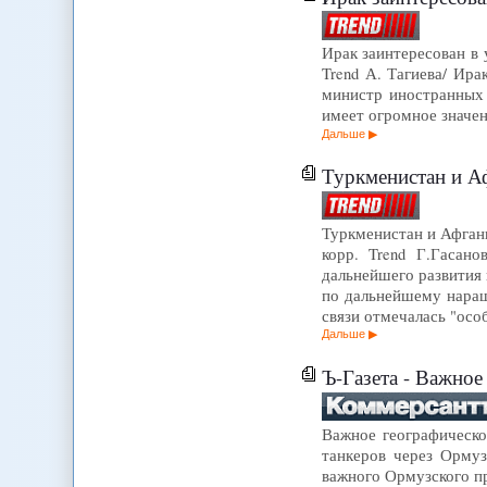
Ирак заинтересован в у
Trend А. Тагиева/ Ира
министр иностранных 
имеет огромное значен
Дальше
Туркменистан и Аф
Туркменистан и Афгани
корр. Trend Г.Гасан
дальнейшего развития 
по дальнейшему наращи
связи отмечалась "ос
Дальше
Ъ-Газета - Важное
Важное географическо
танкеров через Орму
важного Ормузского п