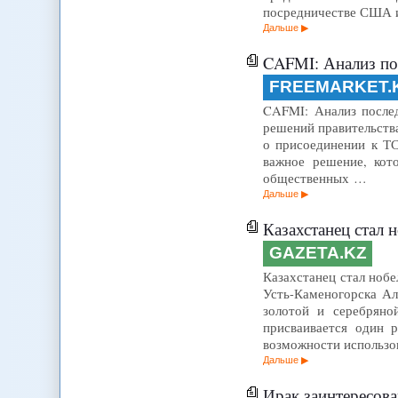
посредничестве США 
Дальше
CAFMI: Анализ посл
FREEMARKET.
CAFMI: Анализ послед
решений правительств
о присоединении к ТС
важное решение, кот
общественных …
Дальше
Казахстанец стал н
GAZETA.KZ
Казахстанец стал нобе
Усть-Каменогорска Ал
золотой и серебряно
присваивается один 
возможности использ
Дальше
Ирак заинтересова