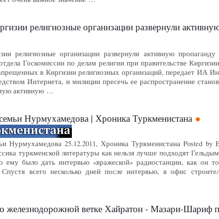
зии религиозные организации развернули активную пропаганду
зии религиозные организации развернули активную пропаганду 
отдела Госкомиссии по делам религии при правительстве Киргизии
апрещенных в Киргизии религиозных организаций, передает ИА Ин
дством Интернета, и милиции пресечь ее распространение станови
амую активную …
 семьи Нурмухамедова | Хроника Туркменистана
ьи Нурмухамедова 25.12.2011, Хроника Туркменистана Posted by E
ассика туркменской литературы как нельзя лучше подходят Гельд
о ему было дать интервью «вражеской» радиостанции, как он то
. Спустя всего несколько дней после интервью, в офис строит
По железнодорожной ветке Хайратон - Мазари-Шариф 