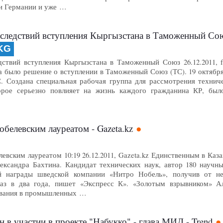
и Германии и уже …
едствий вступления Кыргызстана в Таможенный Союз | CA
KG
ствий вступления Кыргызстана в Таможенный Союз 26.12.2011, f
а было решение о вступлении в Таможенный Союз (ТС). 19 октябр
. Создана специальная рабочая группа для рассмотрения техниче
орое серьезно повлияет на жизнь каждого гражданина КР, был
обелевским лауреатом - Gazeta.kz
левским лауреатом 10:19 26.12.2011, Gazeta.kz Единственным в Ка
ександра Бахтина. Кандидат технических наук, автор 180 научн
й награды шведской компании «Нитро Нобель», получив от не
раз в два года, пишет «Экспресс К». «Золотым взрывником» Ал
ования в промышленных …
н в участии в проекте "Набукко" - глава МИД - Trend