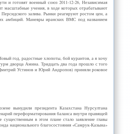
ти и готовят военный союз 2011-12-26, Независимая
ят масштабные учения, в ходе которых отрабатывают
 Персидского залива. Рынки реагируют ростом цен, а
ких амбиций. Маневры иранских ВМС под названием
 Новый год, радостные хлопоты, бой курантов, а я хочу
турм дворца Амина. Тридцать два года прошло с того
 Дмитрий Устинов и Юрий Андропов) приняли роковое
аозене вынудили президента Казахстана Нурсултана
сценарий переформатирования баланса внутри правящей
е существенным в этом плане стало заявление главы
Фонда национального благосостояния «Самрук-Казына»