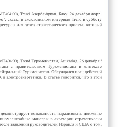
MT+04:00), Trend Азербайджан, Баку, 24 декабря /корр.
ко", сказал в эксклюзивном интервью Trend в субботу
есурсы для этого стратегического проекта, который
T+04:00), Trend Туркменистан, Ашхабад, 26 декабря /
тана с правительством Туркменистана в контексте
Нейтральный Туркменистан. Обсуждался план действий
и электроэнергетики. В статье говорится, что в этой
ан демонстрирует возможность парализовать движение
упномасштабные маневры в акватории стратегически
после заявлений руководителей Израиля и США о том,