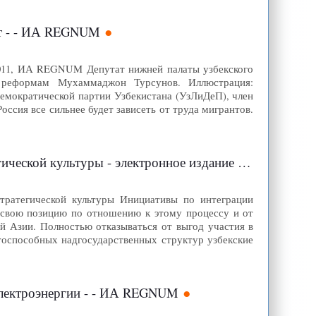
тат - - ИА REGNUM
2.2011, ИА REGNUM Депутат нижней палаты узбекского
 реформам Мухаммаджон Турсунов. Иллюстрация:
-демократической партии Узбекистана (УзЛиДеП), член
сия все сильнее будет зависеть от труда мигрантов.
ической культуры - электронное издание »
стратегической культуры Инициативы по интеграции
ь свою позицию по отношению к этому процессу и от
й Азии. Полностью отказываться от выгод участия в
тоспособных надгосударственных структур узбекские
электроэнергии - - ИА REGNUM