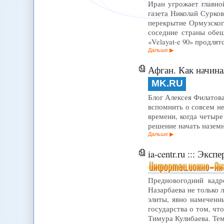
Иран угрожает главно
газета Николай Сурко
перекрытие Ормузского
соседние страны обе
«Velayat-e 90» продля
Дальше
Афган. Как начина
MK.RU
Блог Алексея Филатова 
вспомнить о совсем н
времени, когда четыр
решение начать назем
Дальше
ia-centr.ru ::: Эк
Предновогодний кадро
Назарбаева не только 
элиты, явно намеченн
государства о том, чт
Тимура Кулибаева. Те