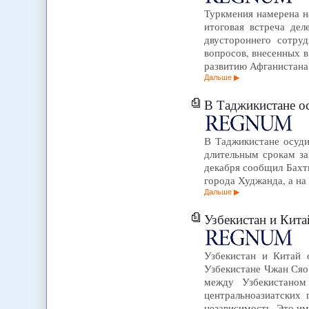
Туркмения намерена н
итоговая встреча дел
двустороннего сотру
вопросов, внесенных в
развитию Афганистана
Дальше
В Таджикистане о
В Таджикистане осуди
длительным срокам з
декабря сообщил Бахт
города Худжанда, а н
Дальше
Узбекистан и Кит
Узбекистан и Китай 
Узбекистане Чжан Сяо
между Узбекистаном
центральноазиатских 
независимость. Это и