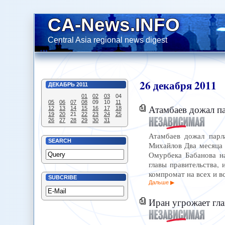
CA-News.INFO
Central Asia regional news digest
26
декабря
2011
ДЕКАБРЬ
2011
01
02
03
04
05
06
07
08
09
10
11
Атамбаев дожал па
12
13
14
15
16
17
18
19
20
21
22
23
24
25
26
27
28
29
30
31
Атамбаев дожал парла
SEARCH
Михайлов Два месяца 
Омурбека Бабанова на
главы правительства,
компромат на всех и вс
SUBCRIBE
Дальше
Иран угрожает гла