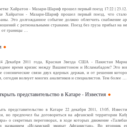
тке Хайратон - Мазари-Шариф прошел первый поезд 17:22 | 23.12.
ке Хайратон - Мазари-Шариф прошел первый поезд, что стало
раны. Это долгожданное событие должно облегчить снабжение а
ношений с региональными странами. Поезд без груза прибыл на 
и от границы …
м
24 Декабря 2011 года, Красная Звезда США - Пакистан Мар
еднее время кризис между Вашингтоном и Исламабадом? Это вопр
е союзнические связи двух ядерных держав, и от решения которо
м, сегодня волнует многих аналитиков и специалистов. Тем более …
ткрыть представительство в Катаре - Известия
ыть представительство в Катаре 22 декабря 2011, 13:05, Извес
и, но предпочел бы договориться на афганской территории Кабу
ира» о секретных переговорах, в ходе которых движение «Талиба
под названием «Исламский эмират Афганистан». Во вторник 