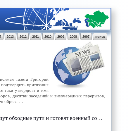
4
2013
2012
2011
2010
2009
2008
2007
поиск
исимая газета Григорий
 подтвердить притязания
е-таки утвердили и имя
воров, десятки заседаний и внеочередных перерывов,
нец обрела …
ут обходные пути и готовят военный союз