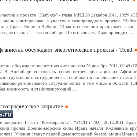
частии в проекте "Набукко" - глава МИД 26 декабря 2011, 10:59 (G
к очень заинтересован в участии в газопроводном проекте "Набук
дел Ирака Хошияр Зибари. "Ирак в состоянии предложить свои р
ие для страны", - сказал Зибари. По его словам, Ирак проводит …
ганистан обсуждают энергетические проекты - Trend
стан обсуждают энергетические проекты 26 декабря 2011, 09:49 (GM
ов/ В Ашхабаде состоялась серия встреч делегации из Афганис
конструктивного сотрудничества, сообщает в понедельник газета 
ванию регионального сотрудничества, в том числе в области ТЭК 
обая значимость и стабилизирующий …
 географическое закрытие
е закрытие Газета "Коммерсантъ", ?242/П (4783), 26.12.2011 Ир
зский пролив Военно-морские силы Ирана начали 10-дневные кр
ролива. Учения станут первой демонстрацией боевой мощи Ирана 