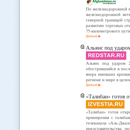
По железнодорожной ве
железнодорожной вет
северной границей ст
развитию торговых от
75-километрового пут
Дальше
Альянс под ударо
REDSTAR.RU
Альянс под ударом 
обострившийся в посл
вчера имевших крепки
регионе и мире в цело
Дальше
«Талибан» готов о
IZVESTIA.RU
«Талибан» готов откр
примирения с талибам
телеканала «Аль-Джаз
представительства 