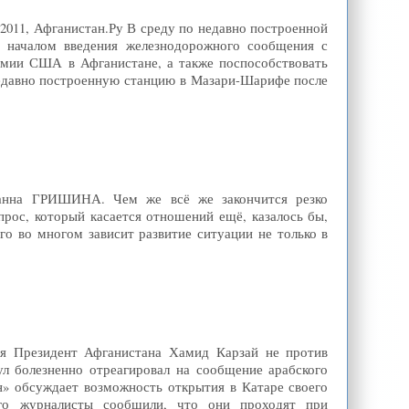
2011, Афганистан.Ру В среду по недавно построенной
 началом введения железнодорожного сообщения с
рмии США в Афганистане, а также поспособствовать
недавно построенную станцию в Мазари-Шарифе после
ианна ГРИШИНА. Чем же всё же закончится резко
ос, который касается отношений ещё, казалось бы,
го во многом зависит развитие ситуации не только в
тия Президент Афганистана Хамид Карзай не против
л болезненно отреагировал на сообщение арабского
н» обсуждает возможность открытия в Катаре своего
его журналисты сообщили, что они проходят при