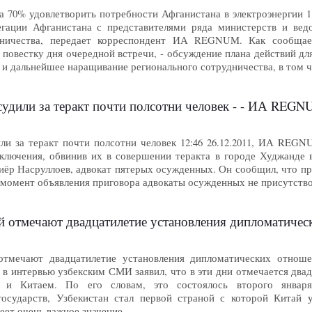
а 70% удовлетворить потребности Афганистана в электроэнергии 
егации Афганистана с представителями ряда министерств и вед
дничества, передает корреспондент ИА REGNUM. Как сообщает
 повестку дня очередной встречи, - обсуждение плана действий д
 и дальнейшее наращивание регионального сотрудничества, в том 
судили за теракт почти полсотни человек - - ИА REG
ли за теракт почти полсотни человек 12:46 26.12.2011, ИА REGN
аключения, обвинив их в совершении теракта в городе Худжанд
иёр Насруллоев, адвокат пятерых осужденных. Он сообщил, что п
а момент объявления приговора адвокаты осужденных не присутств
ай отмечают двадцатилетие установления дипломатич
отмечают двадцатилетие установления дипломатических отнош
 в интервью узбекским СМИ заявил, что в эти дни отмечается дв
 и Китаем. По его словам, это состоялось второго января
государств, Узбекистан стал первой страной с которой Китай 
меет очень важное значение …