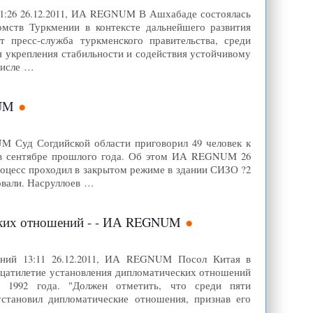
11:26 26.12.2011, ИА REGNUM В Ашхабаде состоялась
омств Туркмении в контексте дальнейшего развития
 пресс-служба туркменского правительства, среди
ля укрепления стабильности и содействия устойчивому
числе …
NUM
UM Суд Согдийской области приговорил 49 человек к
е в сентябре прошлого года. Об этом ИА REGNUM 26
роцесс проходил в закрытом режиме в здании СИЗО ?2
овали. Насруллоев …
еских отношений - - ИА REGNUM
ений 13:11 26.12.2011, ИА REGNUM Посол Китая в
адцатилетие установления дипломатических отношений
 1992 года. "Должен отметить, что среди пяти
установил дипломатические отношения, признав его