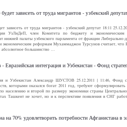
е будет зависеть от труда мигрантов - узбекский депу
дет зависеть от труда мигрантов - узбекский депутат 18:11 25.1
ции УзЛиДеП, член Комитета по бюджету и экономическим
утат нижней палаты узбекского парламента от фракции Либерально
и экономическим реформам Мухаммаджон Турсунов считает, что Рос
ня абсолютное большинство …
- Евразийская интеграция и Узбекистан - Фонд стратег
ция и Узбекистан Александр ШУСТОВ 25.12.2011 | 11:46, Фонд 
рств, которыми оказался богат 2011 год, требуют сформулироват
 по населению и второй по размеру экономики страны Центрально
тах Ташкент не хочет, но и к перспективе появления в СНГ рабо
на на 70% удовлетворить потребности Афганистана в 