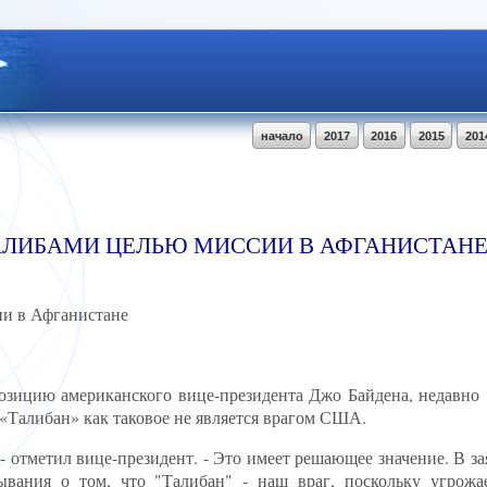
начало
2017
2016
2015
201
АЛИБАМИ ЦЕЛЬЮ МИССИИ В АФГАНИСТАН
ии в Афганистане
озицию американского вице-президента Джо Байдена, недавно
 «Талибан» как таковое не является врагом США.
- отметил вице-президент. - Это имеет решающее значение. В за
зывания о том, что "Талибан" - наш враг, поскольку угрож