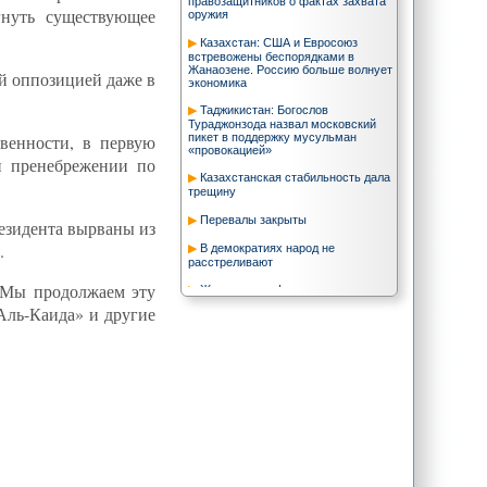
правозащитников о фактах захвата
гнуть существующее
оружия
Казахстан: США и Евросоюз
встревожены беспорядками в
Жанаозене. Россию больше волнует
й оппозицией даже в
экономика
Таджикистан: Богослов
Тураджонзода назвал московский
пикет в поддержку мусульман
венности, в первую
«провокацией»
и пренебрежении по
Казахстанская стабильность дала
трещину
Перевалы закрыты
резидента вырваны из
.
В демократиях народ не
расстреливают
- Мы продолжаем эту
Жанаозен: нефть, спецназ и
постсоветская геополитика
Аль-Каида» и другие
"РГ": Интеграция в трех сериях.
Дмитрий Медведев занялся
объединением на пространствах
СНГ
С.Глушков: Зачем Обаме санкции
против Ирана?
А.Грозин: СНГ не способно решать
противоречия между Таджикистаном
и Узбекистаном