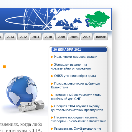
4
2013
2012
2011
2010
2009
2008
2007
поиск
20
ДЕКАБРЯ
2011
Ирак: уроки демократизации
Е
Жанаозен выходит из
чрезвычайного положения
ОДКБ уточнила образ врага
Призрак революции добрел до
Казахстана
Таможенный союз может стать
проблемой для СНГ
Cпецназ США обучает охрану
центральноазиатских президентов
Насилие порождает насилие.
Эксперты - о событиях в Казахстане
явлениях, когда-либо
Кыргызстан: Опубликован отчет
ает интересам США.