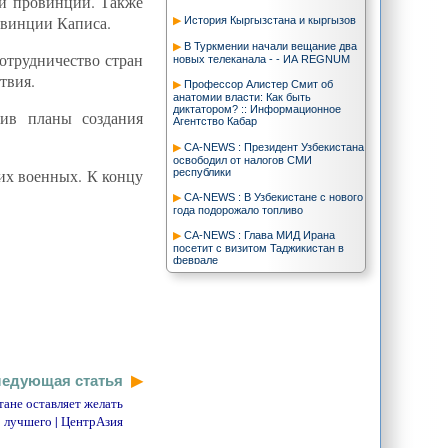
ой провинции. Также
овинции Каписа.
История Кыргызстана и кыргызов
В Туркмении начали вещание два
отрудничество стран
новых телеканала - - ИА REGNUM
твия.
Профессор Алистер Смит об
анатомии власти: Как быть
диктатором? :: Информационное
ив планы создания
Агентство Кабар
CA-NEWS : Президент Узбекистана
освободил от налогов СМИ
их военных. К концу
республики
CA-NEWS : В Узбекистане с нового
года подорожало топливо
CA-NEWS : Глава МИД Ирана
посетит с визитом Таджикистан в
феврале
Жители Жанаозена: ситуация в
городе стабильная - Trend
Казахстан стал председателем
ОДКБ - Trend
Афганистан.Ру - Министр обороны
Франции пообещал не оставлять
едующая статья
Афганистан после 2014 года
тане оставляет желать
Д.Латипов: Образовательная
лучшего | ЦентрАзия
система в Таджикистане оставляет
желать лучшего | ЦентрАзия