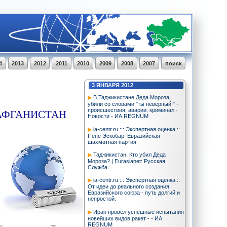
4
2013
2012
2011
2010
2009
2008
2007
поиск
3
ЯНВАРЯ
2012
В Таджикистане Деда Мороза
убили со словами "ты неверный!" -
 АФГАНИСТАН
происшествия, аварии, криминал -
Новости - ИА REGNUM
ia-centr.ru ::: Экспертная оценка ::
Пепе Эскобар: Евразийская
шахматная партия
Таджикистан: Кто убил Деда
Мороза? | Eurasianet: Русская
Служба
ia-centr.ru ::: Экспертная оценка ::
От идеи до реального создания
Евразийского союза - путь долгий и
непростой.
Иран провел успешные испытания
новейших видов ракет - - ИА
REGNUM