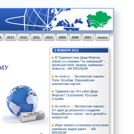
4
2013
2012
2011
2010
2009
2008
2007
поиск
3
ЯНВАРЯ
2012
В Таджикистане Деда Мороза
убили со словами "ты неверный!" -
ОМУ
происшествия, аварии, криминал -
Новости - ИА REGNUM
ia-centr.ru ::: Экспертная оценка ::
Пепе Эскобар: Евразийская
шахматная партия
Таджикистан: Кто убил Деда
Мороза? | Eurasianet: Русская
Служба
ia-centr.ru ::: Экспертная оценка ::
От идеи до реального создания
Евразийского союза - путь долгий и
непростой.
Иран провел успешные испытания
новейших видов ракет - - ИА
REGNUM