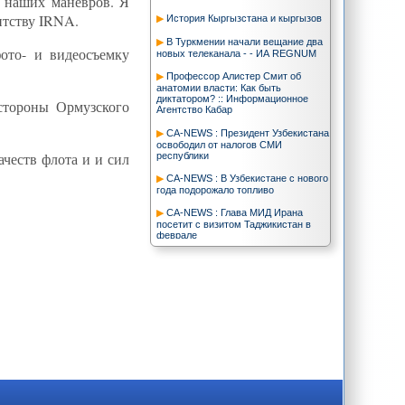
а наших маневров. Я
нтству IRNA.
История Кыргызстана и кыргызов
В Туркмении начали вещание два
ото- и видеосъемку
новых телеканала - - ИА REGNUM
Профессор Алистер Смит об
анатомии власти: Как быть
диктатором? :: Информационное
 стороны Ормузского
Агентство Кабар
CA-NEWS : Президент Узбекистана
освободил от налогов СМИ
честв флота и и сил
республики
CA-NEWS : В Узбекистане с нового
года подорожало топливо
CA-NEWS : Глава МИД Ирана
посетит с визитом Таджикистан в
феврале
Жители Жанаозена: ситуация в
городе стабильная - Trend
Казахстан стал председателем
ОДКБ - Trend
Афганистан.Ру - Министр обороны
Франции пообещал не оставлять
Афганистан после 2014 года
Д.Латипов: Образовательная
система в Таджикистане оставляет
желать лучшего | ЦентрАзия