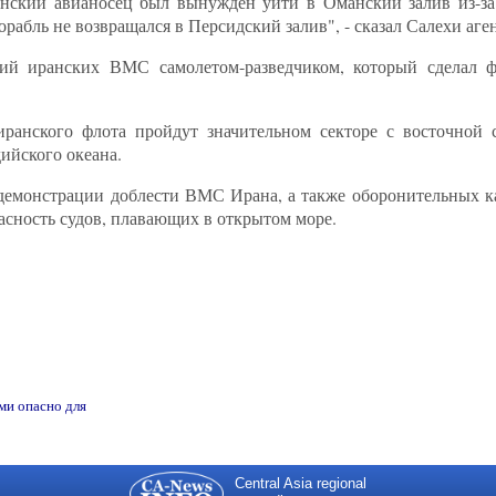
канский авианосец был вынужден уйти в Оманский залив из-з
рабль не возвращался в Персидский залив", - сказал Салехи аге
ий иранских ВМС самолетом-разведчиком, который сделал ф
 иранского флота пройдут значительном секторе с восточной
ийского океана.
емонстрации доблести ВМС Ирана, а также оборонительных ка
асность судов, плавающих в открытом море.
ми опасно для
Central Asia regional