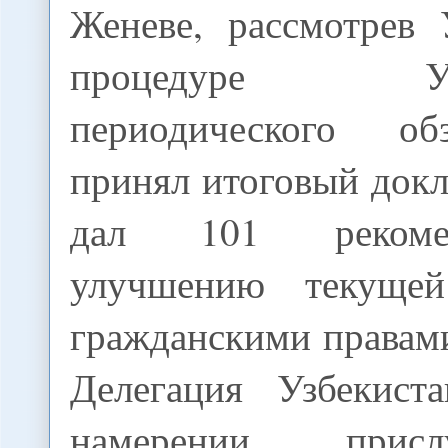
Женеве, рассмотрев 
процедуре Унив
периодического о
принял итоговый докл
дал 101 реком
улучшению текуще
гражданскими правам
Делегация Узбекист
намерении прис