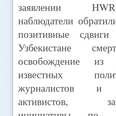
заявлении HW
наблюдатели обратил
позитивные сдвиг
Узбекистане смер
освобождение из
известных политз
журналистов и г
активистов, зако
инициативы по ли