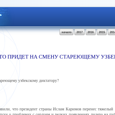
начало
2017
2016
2015
201
КТО ПРИДЕТ НА СМЕНУ СТАРЕЮЩЕМУ УЗБ
тареющему узбекскому диктатору?
явили, что президент страны Ислам Каримов перенес тяжелый
лухи о проблемах с сердцем и редких появлениях лидера на пу