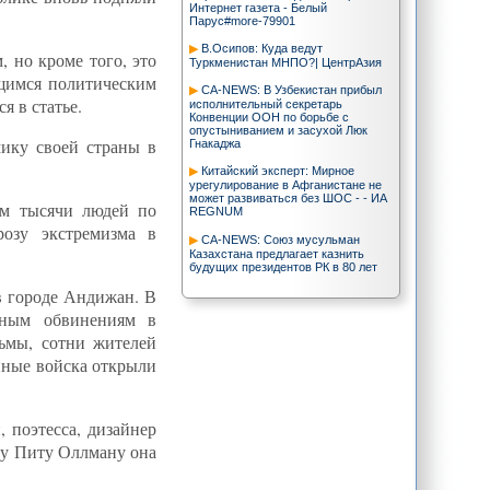
Интернет газета - Белый
Парус#more-79901
В.Осипов: Куда ведут
 но кроме того, это
Туркменистан МНПО?| ЦентрАзия
щимся политическим
CA-NEWS: В Узбекистан прибыл
я в статье.
исполнительный секретарь
Конвенции ООН по борьбе с
опустыниванием и засухой Люк
мику своей страны в
Гнакаджа
Китайский эксперт: Мирное
урегулирование в Афганистане не
может развиваться без ШОС - - ИА
ам тысячи людей по
REGNUM
озу экстремизма в
CA-NEWS: Союз мусульман
Казахстана предлагает казнить
будущих президентов РК в 80 лет
в городе Андижан. В
Самолет С-135 разбился недалеко
от киргизско-казахской границы -
нным обвинениям в
Trend.Az
ьмы, сотни жителей
CA-NEWS: Предпринимателей
енные войска открыли
Узбекистана принуждают перевести
деньги на мероприятия Гульнары
Каримовой - Озодлик
Т.Исаханов: Из-за того, что
 поэтесса, дизайнер
казахстанская управленческая элита
ничего не может в настоящем, она
ру Питу Оллману она
усиленно ищет грандиозные мифы в
прошлом| ЦентрАзия