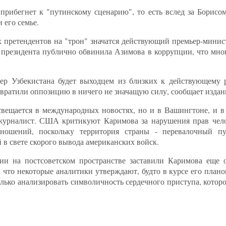
прибегнет к "путинскому сценарию", то есть вслед за Борис
 его семье.
 претендентов на "трон" значатся действующий премьер-мини
ь президента публично обвинила Азимова в коррупции, что мно
дер Узбекистана будет выходцем из близких к действующему 
евратили оппозицию в ничего не значащую силу, сообщает издан
свещается в международных новостях, но и в Вашингтоне, и в
н журналист. США критикуют Каримова за нарушения прав чел
ношений, поскольку территория страны - перевалочный п
в свете скорого вывода американских войск.
ии на постсоветском пространстве заставили Каримова еще о
, что некоторые аналитики утверждают, будто в курсе его плано
лько анализировать символичность сердечного приступа, которо