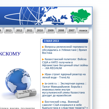
4
2013
2012
2011
2010
2009
2008
2007
поиск
3
МАЯ
2013
Вопросы религиозной терпимости
обсуждались в Узбекистане | Время
ЕКСКОМУ
Востока
Казахстанский политолог: Войска
США и НАТО получили в
Афганистане бесценный опыт войны
- - ИА REGNUM
Иран строит ядерный реактор на
легкой воде - Trend.Az
ia-centr.ru ::: Экспертная оценка ::
Талгат Мамырайымов: Борьба с
инакомыслием внутри
мусульманской уммы Казахстана
доходит до мракобесия
Бостонский след.. Военный
самолет США взорвался в небе
блике вновь подняли
Кыргызстана в следствии теракта? «