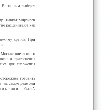
Ташкент ждет новая «оттепель»
ом Ельциным выберет
Иран расширяет боевой состав
своего флота - - ИА REGNUM
Гадание на чайных листьях: кто
стр Шавкат Мирзиеев
придет на смену стареющему
гие расценивают как
узбекскому диктатору?
Чтобы ни делал Баку в Закавказье,
все получается в пользу Москвы /
Станислав Тарасов - ИА REX
режиму кругов. При
Князеву запретили въезд в
ие.
Кыргызстан как ярому
антиамериканисту? Его реакция в
соцсетях - истерические выпады с
 Москве вне всякого
угрозой « Интернет газета - Белый
Парус#more-79858
овека и притеснения
ункт для снабжения
Самолет С-135 исчез с радаров,
его ищут - Минтранс Киргизии
(версия 2) - Trend.Az
Ф.Умаров: Особенности ислама в
сторожнее готовить
таджикском обществе| ЦентрАзия
в, на самом деле они
Иран готов документально
го могло и не быть",
подтвердить свой суверенитет над
спорными островами в Персидском
заливе - - ИА REGNUM
Таджики устроили кыргызам Ворух
Е.Касумова: Время торжества