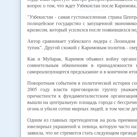
вопрос о том, что ждет Узбекистан после Каримова
"Узбекистан - самая густонаселенная страна Цен
полицейское государство с запущенной экономи
кризисом, который усилился после появившихся недав
Автор сравнивает узбекского лидера с Леонидом
тупик". Другой схожий с Каримовым политик - све
Как и Мубарак, Каримов объявил войну органи
сомнительным обвинениям в принадлежности к
самореализующееся предсказание и в конечном итог
Поворотным событием в политической истории сов
2005 году власти приговорили группу уваж
причастности к фундаменталистским организаци
вышли на центральную площадь города с бессрочно
огонь и убили сотни мирных людей, в том числе дет
Одним из главных претендентов на роль преемника
ювелирных украшений и певица, которую часто на
заявила, что не стремится стать следующим презид