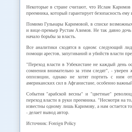
Некоторые в стране считают, что Ислам Каримов 
преемника, который гарантирует безопасность ему и
Помимо Гульнары Каримовой, в списке возможных
и вице-премьер Рустам Азимов. Не так давно доч
начало борьбы за власть.
Все аналитики сходятся в одном: следующий ли
помощи арестов, запугиваний и убийств власти пр
"Переход власти в Узбекистане не каждый день о
сомнения внимательно за этим следят", - увере
оппозиции, однако не хотят портить с ним от
американских сил в Афганистане, особенно важный 
События "арабской весны" и "цветные" революц
переход власти в руки преемника. "Несмотря на то
известны одному лишь Каримову, а нам остается то
- делает вывод автор.
Источник: Foreign Policy