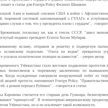
, пишет в статье для Foreign Policy Филипп Шишкин.
тральной Азии и важный союзник США в войне с Афганистаном,
кой, тюремной системой, напоминающей о ГУЛАГе, и углубляю
но слухов о том, что у президента плохо с сердцем", - говоритс
 Брежневым, поскольку он, как и генсек СССР, "завел эконо
ргнутый недавно президент Египта Хосни Мубарак.
зованному исламу, отправив за решетку и подвергнув пытк
 исламскому подполью. "Охота на ведьм" превратила угр
е усилила политические позиции исламистов", - уверен автор.
ременного Узбекистана стало жестокое подавление протестов 
аемых бизнесменов к тюремному заключению по вымышле
ям. Когда осужденные совершили вооруженный побег из тюр
й акцией протеста, напоминает Foreign Policy. "Правительств
ей, а режим перешел Рубикон", - говорится в статье.
 Каримова считается его старшая дочь Гульнара, бизнесвумен,
зывают "принцессой". В телеинтервью американскому продюсе
ентом Узбекистана, но и не исключает такой возможности.