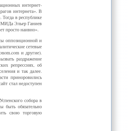
Б.Канатбаев: "Эксперименты" с
мационных интернет-
водным оружием в ЦА| ЦентрАзия
врагов интернета». В
Newtimes.az: Каспий - новая арена
войны?| ЦентрАзия
. Тогда в республике
го МИДа Эльер Ганиев
Эштон призывает к возобновлению
переговоров с Ираном
ет просто наивно».
Узбекистан настиг топливный
кризис
рсы оппозиционной и
налитические сетевые
Этнические конфликты в
Кыргызстане: Проблемы
onom.com и другие).
исторические « Интернет газета -
Белый Парус#more-85290
ызвать раздражение
ких репрессиях, об
CA-NEWS: Глава Афганистана
уволил генпрокурора из-за
еления и так далее.
переговоров с "Талибан"
асти приноровились
Вахиди: "Иран - шестая ракетная
сайт стал недоступен
держава мира"
Российский эксперт допускает
возможность "третьей революции" в
Кыргызстане осенью 2013 » Махаля
Успенского собора в
Президенты стран бывшего СССР
ы быть обязательно
заполонили рейтинг худших
ить свою торговую
правителей мира
Lenta.ru: Бывший СССР: Кавказ:
На Каспии законсервируют
загоревшуюся скважину