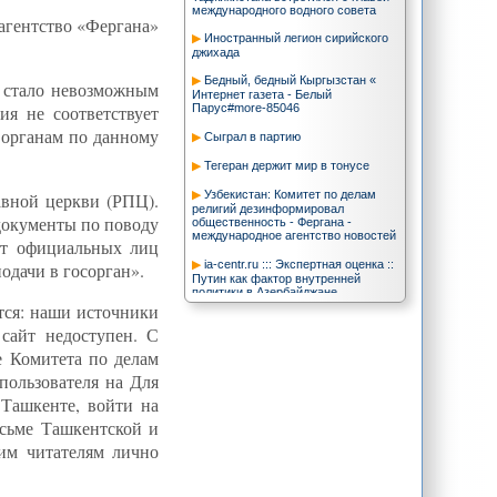
международного водного совета
агентство «Фергана»
Иностранный легион сирийского
джихада
Бедный, бедный Кыргызстан «
н стало невозможным
Интернет газета - Белый
ия не соответствует
Парус#more-85046
м органам по данному
Сыграл в партию
Тегеран держит мир в тонусе
Узбекистан: Комитет по делам
авной церкви (РПЦ).
религий дезинформировал
документы по поводу
общественность - Фергана -
международное агентство новостей
от официальных лиц
ia-centr.ru ::: Экспертная оценка ::
дачи в госорган».
Путин как фактор внутренней
политики в Азербайджане
ется: наши источники
На ядерном фронте Ирана -
сайт недоступен. С
перемены / В мире / Независимая
газета
 Комитета по делам
CA-NEWS: Если не было ГЭС в
 пользователя на Для
Таджикистане, то в странах низовья
 Ташкенте, войти на
не освоили бы миллионы гектаров
земли - Рахмон
исьме Ташкентской и
Гундогар :: Президент
им читателям лично
Туркменистана публично признался,
что нарушал закон