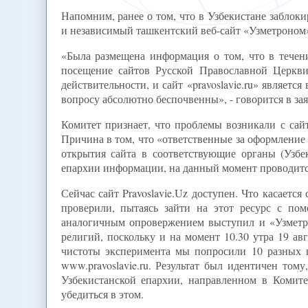
Напомним, ранее о том, что в Узбекистане заблок
и независимый ташкентский веб-сайт «Узметроном
«Была размещена информация о том, что в течен
посещение сайтов Русской Православной Церкви, 
действительности, и сайт «pravoslavie.ru» являет
вопросу абсолютно беспочвенны», - говорится в за
Комитет признает, что проблемы возникали с сай
Причина в том, что «ответственные за оформление
открытия сайта в соответствующие органы (Узб
епархии информации, на данный момент проводитс
Сейчас сайт Pravoslavie.Uz доступен. Что касается
проверили, пытаясь зайти на этот ресурс с по
аналогичным опровержением выступил и «Узметр
религий, поскольку и на момент 10.30 утра 19 авг
чистоты эксперимента мы попросили 10 разных п
www.pravoslavie.ru. Результат был идентичен то
Узбекистанской епархии, направленном в Комит
убедиться в этом.