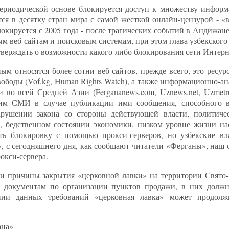
периодической основе блокируется доступ к множеству инфор
тся в десятку стран мира с самой жесткой онлайн-цензурой - «
локируется с 2005 года - после трагических событий в Андижане
ым веб-сайтам и поисковым системам, при этом глава узбекско
тверждать о возможности какого-либо блокирования сети Интерн
ым относятся более сотни веб-сайтов, прежде всего, это ресу
ободы (Vof.kg, Human Rights Watch), а также информационно-а
 во всей Средней Азии (Fergananews.com, Uznews.net, Uzmetr
гим СМИ в случае публикации ими сообщения, способного в
нарушении закона со стороны действующей власти, политичес
, бедственном состоянии экономики, низком уровне жизни нас
ить блокировку с помощью прокси-серверов, но узбекские вл
, с сегодняшнего дня, как сообщают читатели «Ферганы», наш 
окси-сервера.
и причины закрытия «церковной лавки» на территории Свято-
 документам по организации пунктов продажи, в них должн
нии данных требований «церковная лавка» может продолж
ана»