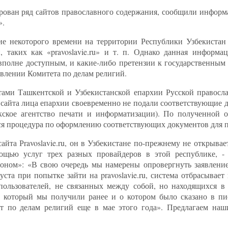
ирован ряд сайтов православного содержания, сообщили информ
».
ие некоторого времени на территории Республики Узбекиста
таких как «pravoslavie.ru» и т. п. Однако данная информац
ся вполне доступным, и какие-либо претензии к государственны
явлении Комитета по делам религий.
тами Ташкентской и Узбекистанской епархии Русской правосл
 сайта лица епархии своевременно не подали соответствующие 
екское агентство печати и информатизации). По полученной 
я процедура по оформлению соответствующих документов для по
 сайта Рravoslavie.ru, он в Узбекистане по-прежнему не открыва
мощью услуг трех разных провайдеров в этой республике, - 
оном»: «В свою очередь мы намерены опровергнуть заявление
уста при попытке зайти на pravoslavie.ru, система отбрасывает
ользователей, не связанных между собой, но находящихся в
му, который мы получили ранее и о котором было сказано в п
ет по делам религий еще в мае этого года». Предлагаем наш