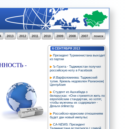
4
2013
2012
2011
2010
2009
2008
2007
поиск
6
СЕНТЯБРЯ
2013
Президент Туркменистана выходит
из партии
ННОСТЬ -
Ъ-Газета - Таджикистан получил
российскую ноту в Facebook
И.Варфоломеева: Таджикский
тупик. Кремль недоволен Рахмоном|
ЦентрАзия
Студент из Ашхабада о
белорусках: «Они стремятся жить по
европейским стандартам, но хотят,
чтобы мужчины их содержали» -
Деньги onliner.by
Российско-иранским отношениям
будет дан новый импульс
CA-NEWS: Президент
Таджикистана встретился с главой