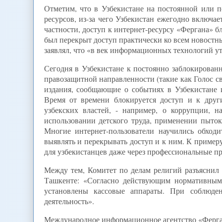
Отметим, что в Узбекистане на постоянной или 
ресурсов, из-за чего Узбекистан ежегодно включае
частности, доступ к интернет-ресурсу «Фергана» б
был перекрыт доступ практически ко всем новостн
заявлял, что «в век информационных технологий у
Сегодня в Узбекистане к постоянно заблокированн
правозащитной направленности (такие как Голос св
издания, сообщающие о событиях в Узбекистане и
Время от времени блокируется доступ и к дру
узбекских властей, - например, о коррупции, 
использовании детского труда, применении пыток
Многие интернет-пользователи научились обход
выявлять и перекрывать доступ и к ним. К примеру
для узбекистанцев даже через профессиональные пр
Между тем, Комитет по делам религий разъяснил 
Ташкенте: «Согласно действующим нормативным
установлены кассовые аппараты. При соблюде
деятельность».
Международное информационное агентство «Ферг