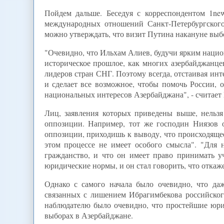
Пойдем дальше. Беседуя с корреспондентом 1new
международных отношений Санкт-Петербургского
можно утверждать, что визит Путина накануне выб
"Очевидно, что Ильхам Алиев, будучи ярким национ
историческое прошлое, как многих азербайджанцев
лидеров стран СНГ. Поэтому всегда, отстаивая ин
и сделает все возможное, чтобы помочь России, о
национальных интересов Азербайджана", - считает
Лиц, заявления которых приведены выше, нельзя
оппозиции. Например, тот же господин Ниязов 
оппозиции, приходишь к выводу, что происходящее
этом процессе не имеет особого смысла". "Для 
гражданство, и что он имеет право принимать у
юридические нормы, и он стал говорить, что откаже
Однако с самого начала было очевидно, что да
связанных с лишением Ибрагимбекова российского
наблюдателю было очевидно, что простейшие юрид
выборах в Азербайджане.