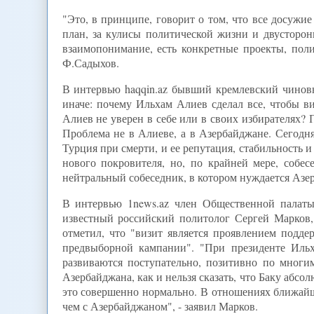
"Это, в принципе, говорит о том, что все досужие
план, за кулисы политической жизни и двусторо
взаимопонимание, есть конкретные проекты, поли
Ф.Садыхов.
В интервью haqqin.az бывший кремлевский чиновн
иначе: почему Ильхам Алиев сделал все, чтобы в
Алиев не уверен в себе или в своих избирателях? 
Проблема не в Алиеве, а в Азербайджане. Сегодня
Турция при смерти, и ее репутация, стабильность и
нового покровителя, но, по крайней мере, собес
нейтральный собеседник, в котором нуждается Азе
В интервью 1news.az член Общественной палаты
известный российский политолог Сергей Марков,
отметил, что "визит является проявлением подд
предвыборной кампании". "При президенте Иль
развиваются поступательно, позитивно по многим
Азербайджана, как и нельзя сказать, что Баку абс
это совершенно нормально. В отношениях ближайш
чем с Азербайджаном", - заявил Марков.