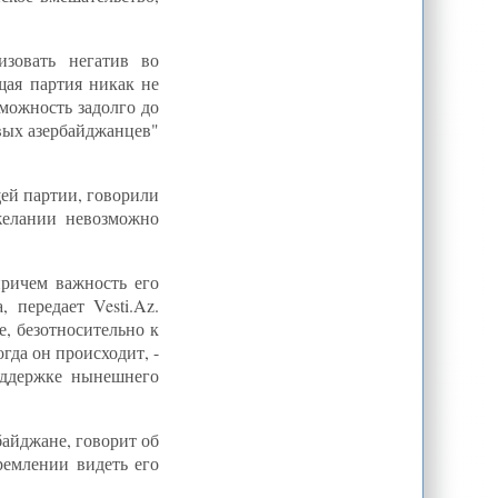
Б.Канатбаев: "Эксперименты" с
водным оружием в ЦА| ЦентрАзия
Newtimes.az: Каспий - новая арена
изовать негатив во
войны?| ЦентрАзия
щая партия никак не
Эштон призывает к возобновлению
зможность задолго до
переговоров с Ираном
овых азербайджанцев"
Узбекистан настиг топливный
кризис
Этнические конфликты в
Кыргызстане: Проблемы
щей партии, говорили
исторические « Интернет газета -
желании невозможно
Белый Парус#more-85290
CA-NEWS: Глава Афганистана
уволил генпрокурора из-за
переговоров с "Талибан"
ричем важность его
Вахиди: "Иран - шестая ракетная
 передает Vesti.Az.
держава мира"
, безотносительно к
Российский эксперт допускает
гда он происходит, -
возможность "третьей революции" в
Кыргызстане осенью 2013 » Махаля
оддержке нынешнего
Президенты стран бывшего СССР
заполонили рейтинг худших
правителей мира
байджане, говорит об
Lenta.ru: Бывший СССР: Кавказ:
ремлении видеть его
На Каспии законсервируют
загоревшуюся скважину