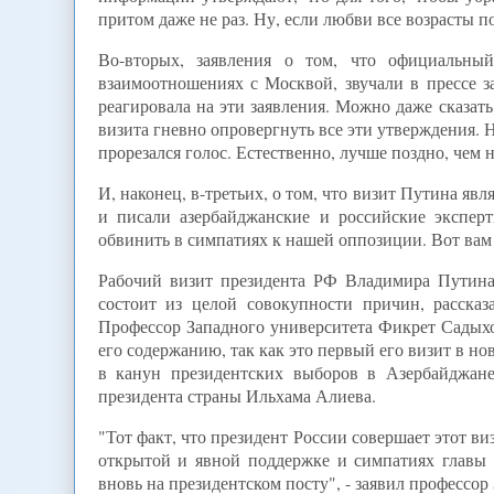
притом даже не раз. Ну, если любви все возрасты п
Во-вторых, заявления о том, что официальны
взаимоотношениях с Москвой, звучали в прессе з
реагировала на эти заявления. Можно даже сказать
визита гневно опровергнуть все эти утверждения. 
прорезался голос. Естественно, лучше поздно, чем н
И, наконец, в-третьих, о том, что визит Путина я
и писали азербайджанские и российские экспе
обвинить в симпатиях к нашей оппозиции. Вот вам
Рабочий визит президента РФ Владимира Путина
состоит из целой совокупности причин, рассказ
Профессор Западного университета Фикрет Садыхов
его содержанию, так как это первый его визит в но
в канун президентских выборов в Азербайджане
президента страны Ильхама Алиева.
"Тот факт, что президент России совершает этот в
открытой и явной поддержке и симпатиях главы р
вновь на президентском посту", - заявил профессор