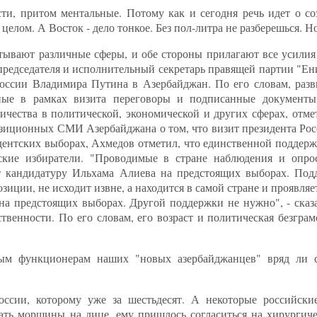
сти, притом ментальные. Потому как и сегодня речь идет о со
целом. А Восток - дело тонкое. Без пол-литра не разберешься. Н
ывают различные сферы, и обе стороны прилагают все усилия
ь председателя и исполнительный секретарь правящей партии "
оссии Владимира Путина в Азербайджан. По его словам, разв
енные в рамках визита переговоры и подписанные документ
ничества в политической, экономической и других сферах, отм
зиционных СМИ Азербайджана о том, что визит президента Рос
ентских выборах, Ахмедов отметил, что единственной поддер
ские избиратели. "Проводимые в стране наблюдения и опро
т кандидатуру Ильхама Алиева на предстоящих выборах. Под
иции, не исходит извне, а находится в самой стране и проявляе
на предстоящих выборах. Другой поддержки не нужно", - ска
твенности. По его словам, его возраст и политическая безгра
ным функционерам наших "новых азербайджанцев" вряд ли с
оссии, которому уже за шестьдесят. А некоторые российские
ать морщины на лице, ему пришлось согласиться на хирургиче