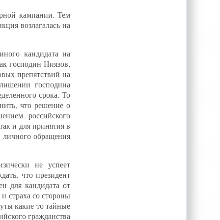
орной кампании. Тем
нкция возлагалась на
диного кандидата на
ак господин Ниязов,
овых препятствий на
 лишении господина
деленного срока. То
нить, что решение о
шением российского
так и для принятия в
з личного обращения
изически не успеет
ждать, что президент
ен для кандидата от
 и страха со стороны
нуты какие-то тайные
ийского гражданства