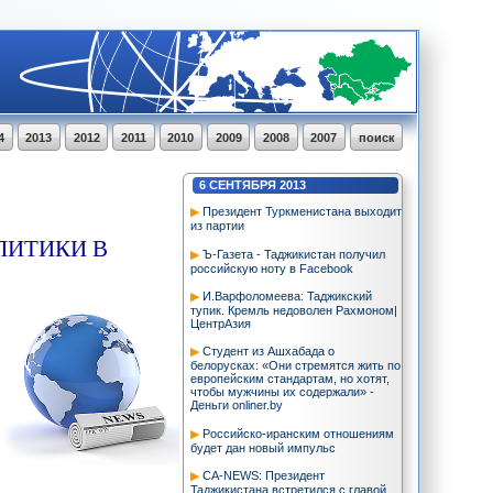
4
2013
2012
2011
2010
2009
2008
2007
поиск
6
СЕНТЯБРЯ
2013
Президент Туркменистана выходит
из партии
ОЛИТИКИ В
Ъ-Газета - Таджикистан получил
российскую ноту в Facebook
И.Варфоломеева: Таджикский
тупик. Кремль недоволен Рахмоном|
ЦентрАзия
Студент из Ашхабада о
белорусках: «Они стремятся жить по
европейским стандартам, но хотят,
чтобы мужчины их содержали» -
Деньги onliner.by
Российско-иранским отношениям
будет дан новый импульс
CA-NEWS: Президент
Таджикистана встретился с главой