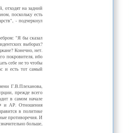
В порту Туркменбаши запустят
й, отходят на задний
судостроительный завод - Trend.Az
ном, поскольку есть
Турецкая карта в руках сирийских
курдов / Станислав Тарасов - ИА
рств", - подчеркнул
REX
Корректировка Путина в
отношении ближнего зарубежья
ебром: "Я бы сказал
Декларация по стратегическому
зидентских выборах?
партнерству между Казахстаном и
Китаем будет подписана в сентябре -
джане? Конечно, нет.
Политика, выборы, власть - Новости
го покровителя, ибо
- ИА REGNUM
ать себе не то чтобы
США-Центральная Азия: Где
обоснуются американские военные
ас и есть тот самый
после ухода с базы Манас? |
Eurasianet: Русская Служба
М.Юсин: Исламский мир
ени Г.В.Плеханова,
раскололся о Египет. Военных
поддержала Саудовская Аравия, а
урции, прежде всего
"Братьев-мусульман" - Катар,
Турция и талибы| ЦентрАзия
одит в самом начале
Рахмон обещает учитывать
РФ и АР. Отношения
мнение соседей в вопросах воды
нравится в политике
нные противоречия. И
значительно больше,