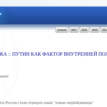
начало
2017
2016
2015
201
ЕНКА :: ПУТИН КАК ФАКТОР ВНУТРЕННЕЙ П
джане
ента России стали отрицать наши "новые азербайджанцы"