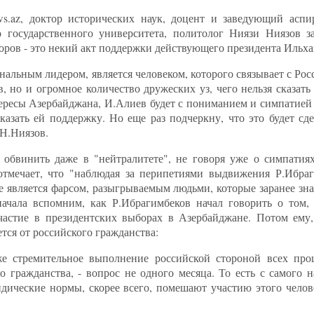
s.az, доктор исторических наук, доцент и заведующий аспи
 государственного университета, политолог Ниязи Ниязов за
оров - это некий акт поддержки действующего президента Ильха
альным лидером, является человеком, которого связывает с Рос
, но и огромное количество дружеских уз, чего нельзя сказат
тересы Азербайджана, И.Алиев будет с пониманием и симпатией
казать ей поддержку. Но еще раз подчеркну, что это будет сд
 Н.Ниязов.
 обвинить даже в "нейтралитете", не говоря уже о симпатия
отмечает, что "наблюдая за перипетиями выдвижения Р.Ибраг
 является фарсом, разыгрываемым людьми, которые заранее зна
начала вспомним, как Р.Ибрагимбеков начал говорить о том,
частие в президентских выборах в Азербайджане. Потом ему
тся от российского гражданства:
же стремительное выполнение российской стороной всех про
 гражданства, - вопрос не одного месяца. То есть с самого н
ические нормы, скорее всего, помешают участию этого челов