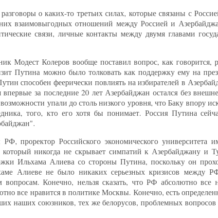
 разговоры о каких-то третьих силах, которые связаны с Россие
нних взаимовыгодных отношений между Россией и Азербайджа
тические связи, личные контакты между двумя главами госуда
ик Модест Колеров вообще поставил вопрос, как говорится, р
изит Путина можно было толковать как поддержку ему на пре
Путин способен феерически повлиять на избирателей в Азербай
 впервые за последние 20 лет Азербайджан остался без внешне
 возможности упали до столь низкого уровня, что Баку впору иск
едника, того, кто его хотя бы понимает. Россия Путина сейч
рбайджан".
 РФ, проректор Российского экономического университета им
 который никогда не скрывает симпатий к Азербайджану и Т
ержки Ильхама Алиева со стороны Путина, поскольку он прох
хаме Алиеве не было никаких серьезных кризисов между 
 вопросам. Конечно, нельзя сказать, что РФ абсолютно все 
олютно все нравится в политике Москвы. Конечно, есть определе
их наших союзников, тех же белорусов, проблемных вопросов 