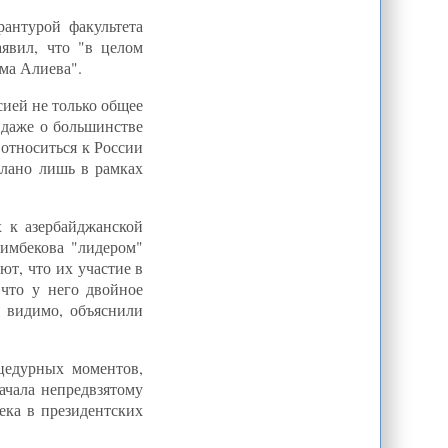
рантурой факультета
явил, что "в целом
ма Алиева".
сией не только общее
ь даже о большинстве
 относиться к России
елано лишь в рамках
х к азербайджанской
имбекова "лидером"
ют, что их участие в
 что у него двойное
, видимо, объяснили
цедурных моментов,
ачала непредвзятому
ека в президентских