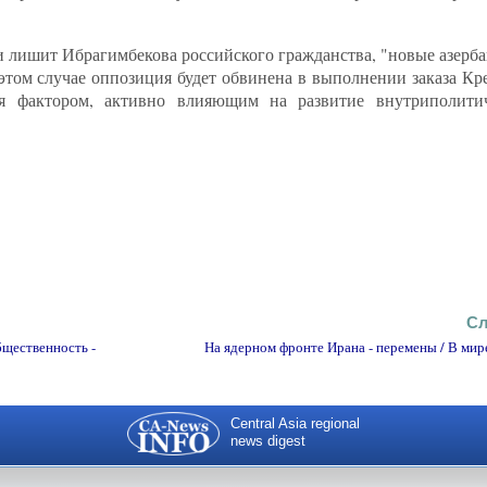
ли лишит Ибрагимбекова российского гражданства, "новые азер
этом случае оппозиция будет обвинена в выполнении заказа Кр
я фактором, активно влияющим на развитие внутриполити
Сл
бщественность -
На ядерном фронте Ирана - перемены / В мире
Central Asia regional
news digest