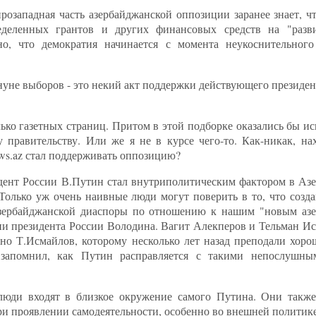
озападная часть азербайджанской оппозиции заранее знает, чт
ределенных грантов и других финансовых средств на "разв
но, что демократия начинается с момента неукоснительног
нуне выборов - это некий акт поддержки действующего президе
лько газетных страниц. Притом в этой подборке оказались бы 
правительству. Или же я не в курсе чего-то. Как-никак, на
ews.az стал поддерживать оппозицию?
идент России В.Путин стал внутриполитическим фактором в Азе
Только уж очень наивные люди могут поверить в то, что созда
азербайджанской диаспоры по отношению к нашим "новым аз
и президента России Володина. Вагит Алекперов и Тельман Исм
но Т.Исмайлов, которому несколько лет назад преподали хоро
запомнил, как Путин расправляется с такими непослушны
 люди входят в близкое окружение самого Путина. Они также
ри проявлении самодеятельности, особенно во внешней политике