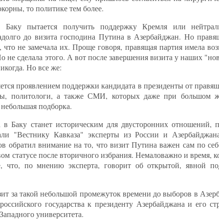
окорны, то политике тем более.
й Баку пытается получить поддержку Кремля или нейтрал
адолго до визита господина Путина в Азербайджан. Но правя
, что не замечала их. Проще говоря, правящая партия имела во
Но не сделала этого. А вот после завершения визита у наших "н
икогда. Но все же:
вляется проявлением поддержки кандидата в президенты от правя
рты, политологи, а также СМИ, которых даже при большом 
 небольшая подборка.
 в Баку станет историческим для двусторонних отношений, п
али "Вестнику Кавказа" эксперты из России и Азербайджана,
 обратил внимание на то, что визит Путина важен сам по себе
вом статусе после вторичного избрания. Немаловажно и время, ко
, что, по мнению эксперта, говорит об открытой, явной п
изит за такой небольшой промежуток времени до выборов в Азер
оссийского государства к президенту Азербайджана и его ст
 Западного университета.