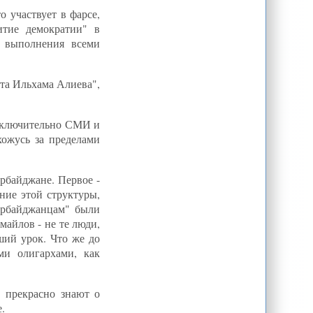
о участвует в фарсе,
итие демократии" в
о выполнения всеми
нта Ильхама Алиева",
исключительно СМИ и
хожусь за пределами
рбайджане. Первое -
ние этой структуры,
ербайджанцам" были
айлов - не те люди,
ший урок. Что же до
ми олигархами, как
 прекрасно знают о
.