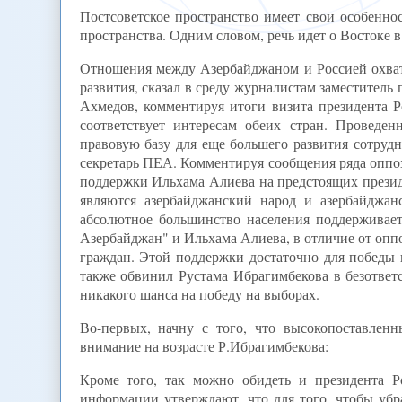
Постсоветское пространство имеет свои особенно
пространства. Одним словом, речь идет о Востоке в 
Отношения между Азербайджаном и Россией охват
развития, сказал в среду журналистам заместител
Ахмедов, комментируя итоги визита президента Р
соответствует интересам обеих стран. Провед
правовую базу для еще большего развития сотруд
секретарь ПЕА. Комментируя сообщения ряда оппо
поддержки Ильхама Алиева на предстоящих презид
являются азербайджанский народ и азербайджан
абсолютное большинство населения поддерживае
Азербайджан" и Ильхама Алиева, в отличие от оппоз
граждан. Этой поддержки достаточно для победы 
также обвинил Рустама Ибрагимбекова в безответс
никакого шанса на победу на выборах.
Во-первых, начну с того, что высокопоставлен
внимание на возрасте Р.Ибрагимбекова:
Кроме того, так можно обидеть и президента Р
информации утверждают, что для того, чтобы убр