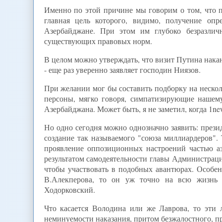
Именно по этой причине мы говорим о том, что пр
главная цель которого, видимо, получение оп
Азербайджане. При этом им глубоко безразлич
существующих правовых норм.
В целом можно утверждать, что визит Путина нака
- еще раз уверенно заявляет господин Ниязов.
При желании мог бы составить подборку на неско
персоны, мягко говоря, симпатизирующие нашему 
Азербайджана. Может быть, я не заметил, когда 1n
Но одно сегодня можно однозначно заявить: през
создание так называемого "союза миллиардеров". 
проявление оппозиционных настроений частью 
результатом самодеятельности главы Администраци
чтобы участвовать в подобных авантюрах. Особен
В.Алекперова, то он уж точно на всю жизнь 
Ходорковский.
Что касается Володина или же Лаврова, то эти
неминуемости наказания, притом безжалостного, п