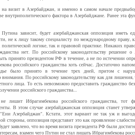
я на визит в Азербайджан, и именно в самом начале предвыб
ве внутриполитического фактора в Азербайджане. Ранее эта фу
 Путина зависит, будет азербайджанская оппозиция иметь е
ти, не к лицу такому специалисту по международному праву, к
 политической логике, так и правовой практике. Никаких прав
жданства нет. По российскому законодательству решение о
ть принято президентом РФ в течение, а не по истечении опре
кова российского гражданства хоть сейчас. Достаточно напом
ардье было принято в течение трех дней, притом с нару
о внимания. По российскому законодательству как для лишения, 
тного лица. То есть невозможно предоставить гражданство бе
олучении российского гражданства...
не лишит Ибрагимбекова российского гражданства, тот ф
денты. В этом случае азербайджанская оппозиция станет утвер
"Ени Азербайджан". Кстати, этот вариант не так уж и выгод
й стороны, оппозиция представит это как проявление слабости
будет заявлено, что во время визита президента РФ были достиг
ересам, взамен чего Путин не стал лишать Ибрагимбекова росс