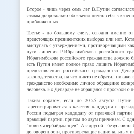
Второе - лишь через семь лет В.Путин согласилс
самым добровольно обозначил лично себя в качест
приближенных.
Третье - по большому счету, сегодня именно от
предстоящих президентских выборах или нет. Кста
выступать с утверждениями, противоречащими как
пути лишения Р.Ибрагимбекова российского гра
Ибрагимбекова российского гражданства должно бы
есть Путин имеет полное право лишить Ибрагимбе
предоставлении российского гражданства Деп
законодательства, на что никто не обратил никаког
гражданство необходимо личное обращение конкре
человека. Но Депардье не обращался с просьбой о п
Таким образом, если до 20-25 августа Путин 
зарегистрироваться в качестве кандидата в прези
России подыграл кандидату от правящей партии 
правящей партии, притом по двум причинам. С одно
"новых азербайджанцев". А с другой - безусловно, 
договоренности, противоречащие национальным инт