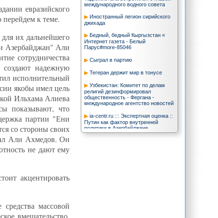
международного водного совета
здании евразийского
Иностранный легион сирийского
о перейдем к теме.
джихада
 для их дальнейшего
Бедный, бедный Кыргызстан «
Интернет газета - Белый
Ени Азербайджан" Али
Парус#more-85046
итие сотрудничества
Сыграл в партию
ы создают надежную
Тегеран держит мир в тонусе
етил исполнительный
Узбекистан: Комитет по делам
сии якобы имел цель
религий дезинформировал
жкой Ильхама Алиева
общественность - Фергана -
международное агентство новостей
сы показывают, что
ia-centr.ru ::: Экспертная оценка ::
держка партии "Ени
Путин как фактор внутренней
тся со стороны своих
политики в Азербайджане
зал Али Ахмедов. Он
На ядерном фронте Ирана -
перемены / В мире / Независимая
мотность не дают ему
газета
CA-NEWS: Если не было ГЭС в
Таджикистане, то в странах низовья
тоит акцентировать
не освоили бы миллионы гектаров
земли - Рахмон
Гундогар :: Президент
Туркменистана публично признался,
 средства массовой
что нарушал закон
ское вмешательство,