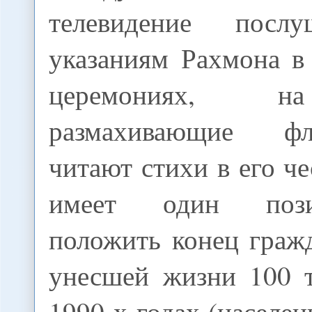
телевидение посл
указаниям Рахмона в
церемониях, н
размахивающие ф
читают стихи в его че
имеет один пози
положить конец граж
унесшей жизни 100 т
1990-х годах (населен