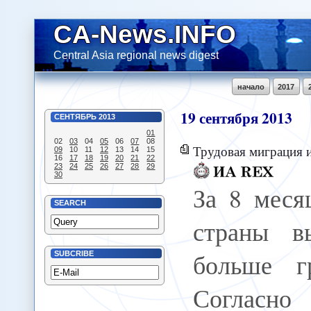
CA-News.INFO
Central Asia regional news digest
начало
2017
19
сентября
2013
СЕНТЯБРЬ
2013
01
02
03
04
05
06
07
08
Трудовая миграция из Тад
09
10
11
12
13
14
15
16
17
18
19
20
21
22
23
24
25
26
27
28
29
30
За 8 меся
SEARCH
страны в
больше г
SUBCRIBE
Согласн