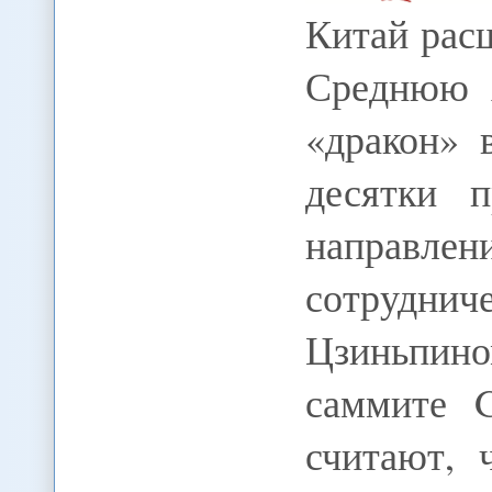
Китай рас
Среднюю 
«дракон» 
десятки 
направлен
сотрудн
Цзиньпино
саммите G
считают, 