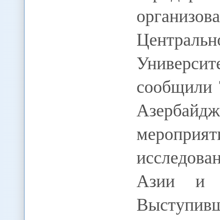
органи
Централь
Универс
сообщили 
Азербайд
мероприя
исследова
Азии и К
Выступивш