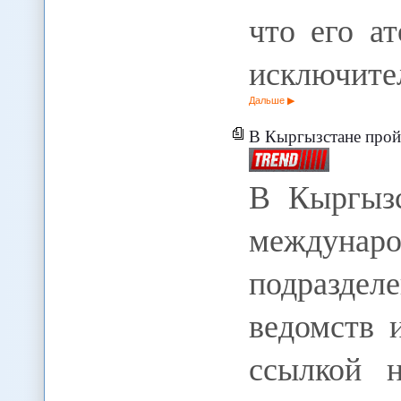
что его а
исключите
Дальше
В Кыргызстане прой
В Кыргызс
междунар
подразде
ведомств 
ссылкой 