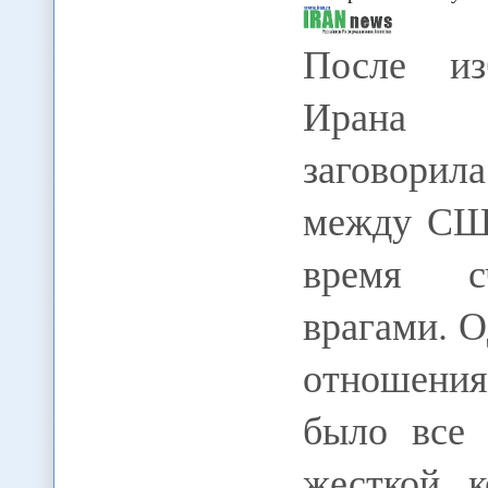
После из
Ирана м
заговори
между США
время с
врагами. О
отношени
было все 
жесткой к