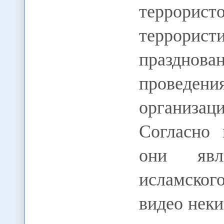
террорис
террорис
празднов
проведе
организац
Согласно 
они явл
исламског
видео неки