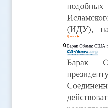
подобных
Исламско
(ИДУ), - н
Дальше
Барак Обама: США готовы де
Барак О
президен
Соедин
действо