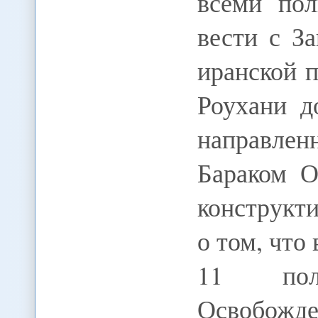
всеми пол
вести с З
иранской 
Роухани д
направле
Бараком О
конструкт
о том, что
11 поли
Освобожде