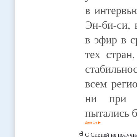
в интервь
Эн-би-си,
в эфир в 
тех стран
стабильн
всем реги
ни при к
пытались 
Дальше
С Сирией не получи