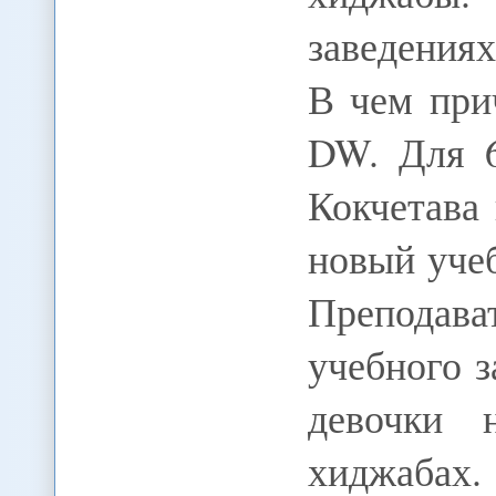
заведения
В чем при
DW. Для 6
Кокчетава
новый учеб
Преподав
учебного з
девочки 
хиджабах.