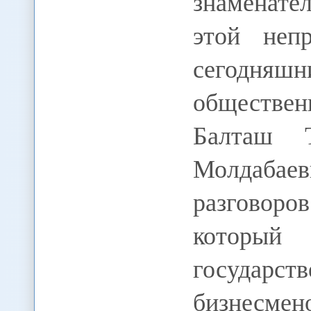
знаменате
этой неп
сегодн
обществен
Балташ 
Молдабае
разговор
который
государс
бизнесм