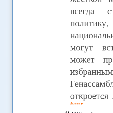
всегда с
политик
национал
могут вс
может пр
избранны
Генасс
откроется
Дальше