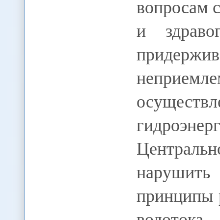
вопросам с
и здраво
придер
неприе
осущ
гидроэне
Централь
нарушить
принципы 
водоток