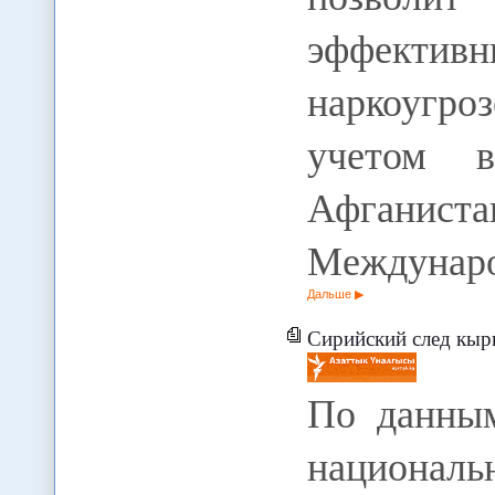
эффективн
наркоугро
учетом 
Афгани
Междунар
Дальше
Сирийский след кыр
По данным
националь