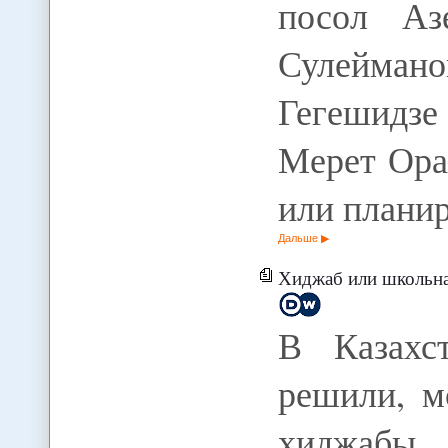
посол А
Сулейман
Гегешидз
Мерет Ора
или плани
Дальше
Хиджаб или школьна
В Казахс
решили, м
хиджабы.