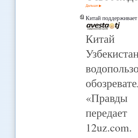
Дальше
Китай поддерживает поз
Китай п
Узбекиста
водопольз
обозреват
«Правды
передает
12uz.co