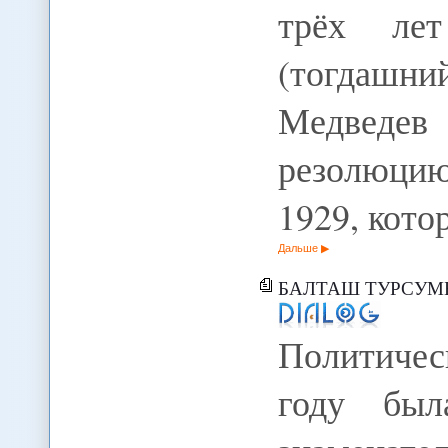
трёх лет
(тогдашни
Медведев
резолюци
1929, кото
Дальше
БАЛТАШ ТУРСУМБАЕ
Политичес
году был