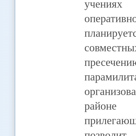
учения
оператив
планируе
совмес
пресечен
парамили
организов
районе 
прилега
позвол