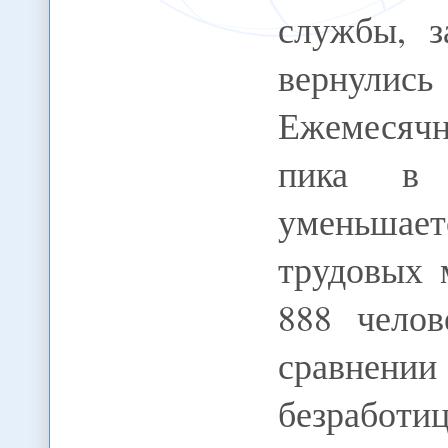
службы, з
вернулис
Ежемесячн
пика в м
уменьшае
трудовых 
888 чело
сравнен
безработи