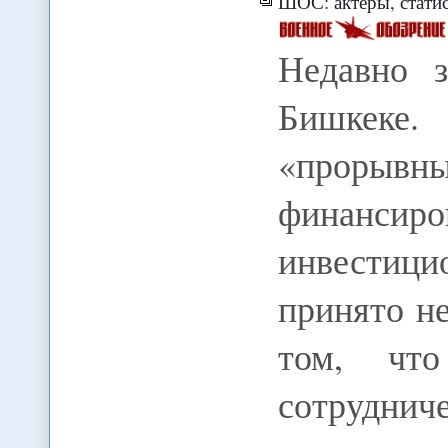
ШОС: актёры, статис
Недавно 
Бишкеке
«прорывн
финанс
инвестиц
принято н
том, что
сотрудниче