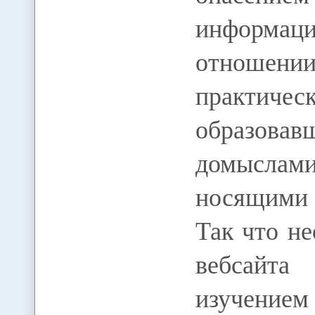
информаци
отношен
практич
образова
домыслам
носящими
Так что н
вебсайта
изучение