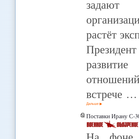
задают 
организац
растёт эк
Президен
развити
отношени
встрече …
Дальше
Поставки Ирану С-30
На фоне 