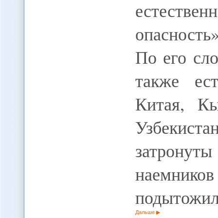
естестве
опасность»
По его сл
также ес
Китая, Кы
Узбекис
затронуты
наемников 
подытожи
Дальше