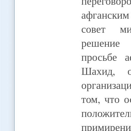
переговор
афгански
совет ми
решение 
просьбе а
Шахид, о
организац
том, что 
положите
примирени