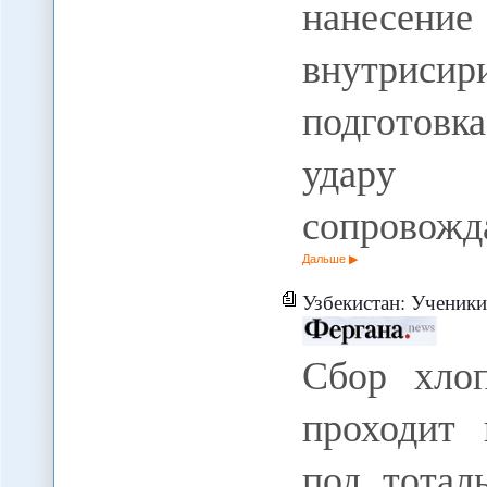
нанесение
внутрисир
подготовк
удару 
сопровожд
Дальше
Узбекистан: Ученики колледжей переведены на
Сбор хлоп
проходит 
под тотал