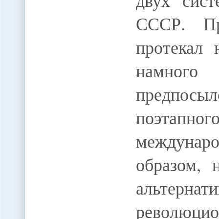
двух сист
СССР. Пр
протекал 
намного
предпосы
поэтапног
междунар
образом, 
альтер
революцио