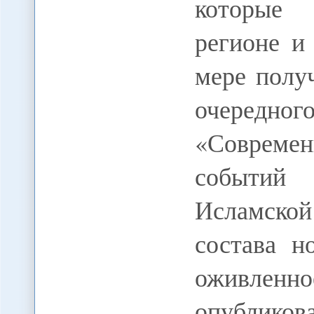
которые 
регионе и
мере полу
очередно
«Современ
событий 
Исламско
состава н
оживленно
опубликов