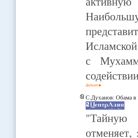
активну
Наибольш
представ
Исламской
с Мухамм
содействии
Дальше
С.Духанов: Обама в погоне за главным приз
"Тайную 
отменяет,