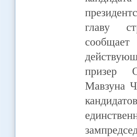
президен
главу с
сообщает
действующ
призер О
Мавзуна Ч
кандидато
единств
зампред