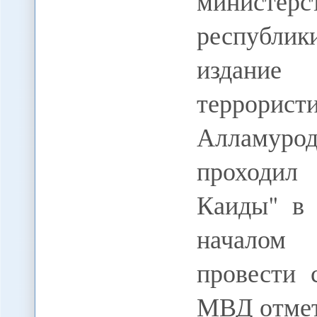
министе
республик
издани
террорис
Алламуро
проходил 
Каиды" в 
началом 
провести 
МВД отмет