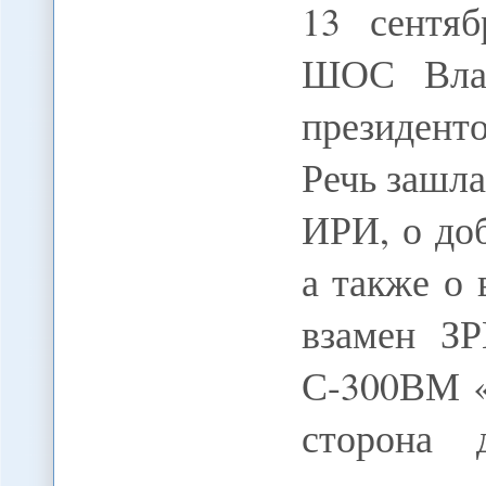
13 сентя
ШОС Влад
президент
Речь зашла
ИРИ, о до
а также о 
взамен З
С-300ВМ «
сторона 