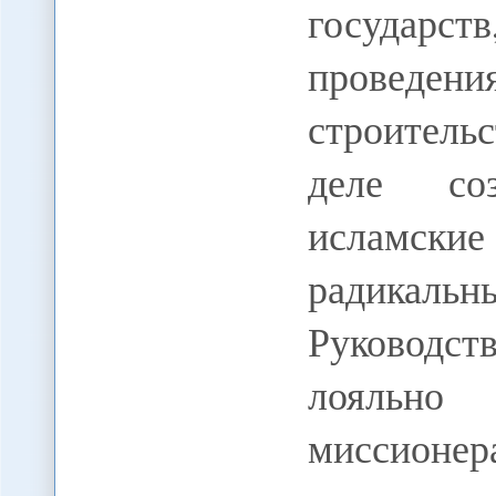
государс
проведени
строитель
деле со
исламские
радикаль
Руководс
лояльно
миссионер