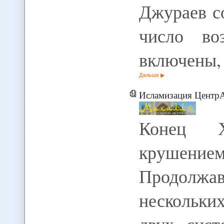
Джураев с
число во
включены,
Дальше
Исламизация ЦентрАзи
Конец Х
крушением
Продолж
нескольки