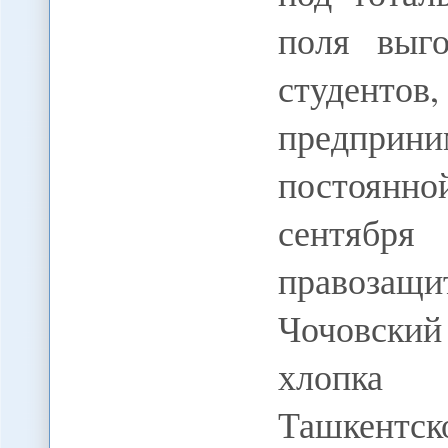
поля выг
студенто
предприни
постоянн
сентября
правозащи
Чочовский
хлопка 
Ташкентс