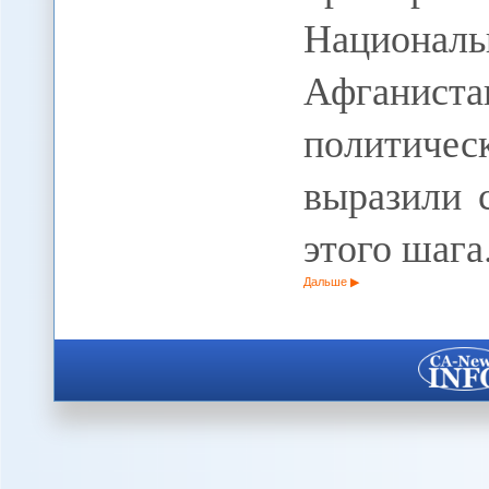
Национ
Афганиста
политиче
выразили 
этого шаг
Дальше