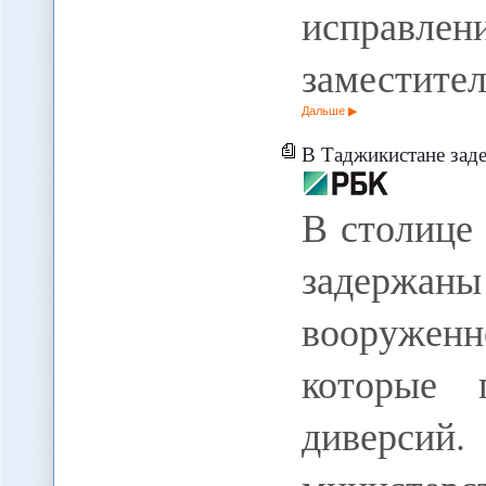
исправлен
заместите
Дальше
В Таджикистане заде
В столице
задержа
вооруженн
которые 
диверси