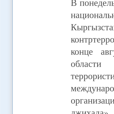
В понедель
национал
Кыргызстан
контртерр
конце ав
области
террор
междунар
организ
джихада»