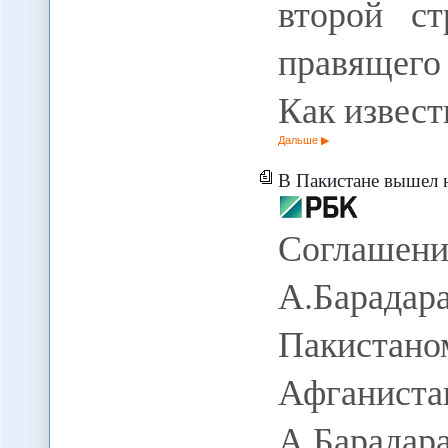
второй ст
правящего
Как извес
Дальше
В Пакистане вышел н
Соглаше
А.Барад
Пакистан
Афганист
А.Барада