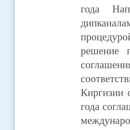
года Нап
дипканал
процедуро
решение п
соглашен
соответст
Киргизии 
года согл
междунар