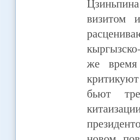
Цзиньпин
визитом 
расценива
кыргызско
же время
критикуют
бьют тре
китаизаци
президен
новом пов