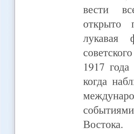
вести вс
открыто 
лукавая 
советског
1917 года
когда наб
междунар
событиями
Востока.