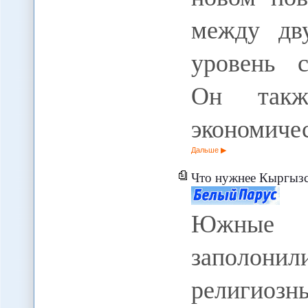
между дв
уровень с
Он такж
экономиче
Дальше
Что нужнее Кыргызст
Южные 
заполонил
религиозн