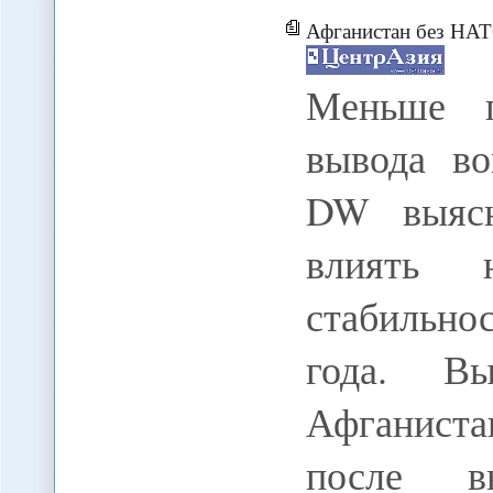
Афганистан без НАТ
Меньше п
вывода в
DW выясн
влиять 
стабильно
года. В
Афганиста
после в