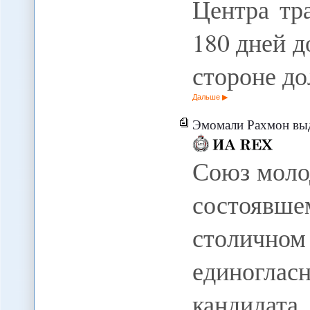
Центра тр
180 дней д
стороне д
Дальше
Эмомали Рахмон выд
Союз моло
состоявш
столично
единогласн
кандид