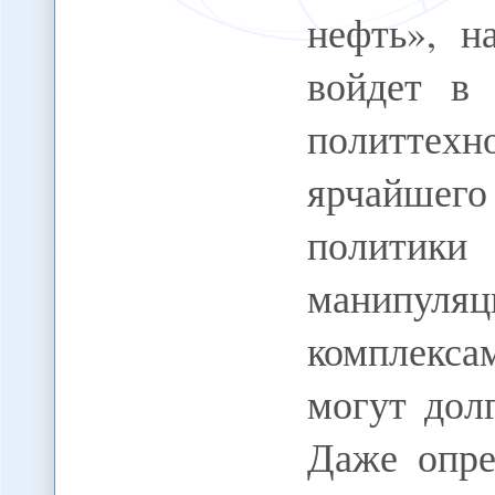
нефть», н
войдет в
политте
ярчайшего 
политик
манипу
комплекса
могут дол
Даже опре