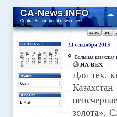
CA-News.INFO
Central Asia regional news digest
начало
2017
21
сентября
2013
СЕНТЯБРЬ
2013
01
02
03
04
05
06
07
08
«Большая казахская 
09
10
11
12
13
14
15
16
17
18
19
20
21
22
23
24
25
26
27
28
29
30
Для тех, к
SEARCH
Казахстан
неисчерп
SUBCRIBE
золота». С