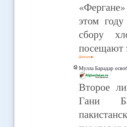
«Фергане»
этом году
сбору хл
посещают 
Дальше
Мулла Барадар осво
Второе ли
Гани Ба
пакистанс