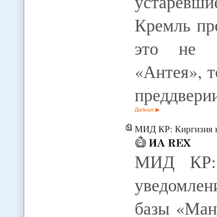
устаревш
Кремль пр
это не «
«Антея», т
преддвери
Дальше
МИД КР: Киргизия направит США
МИД КР:
уведомле
базы «Ман