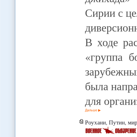
Сирии с ц
диверсион
В ходе ра
«группа б
зарубежных
была напр
для орган
Дальше
Роухани, Путин, ми