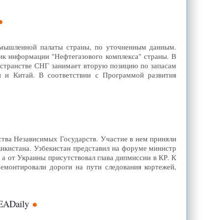
омышленной палаты страны, по уточненным данным.
ник информации "Нефтегазового комплекса" страны. В
ространстве СНГ занимает вторую позицию по запасам
н и Китай. В соответствии с Программой развития
ва Независимых Государств. Участие в нем приняли
жикистана. Узбекистан представил на форуме министр
 а от Украины присутствовал глава дипмиссии в КР. К
ремонтировали дороги на пути следования кортежей,
EADaily