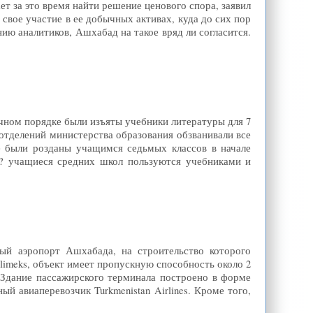
ет за это время найти решение ценового спора, заявил
вое участие в ее добычных активах, куда до сих пор
ю аналитиков, Ашхабад на такое вряд ли согласится.
чном порядке были изъяты учебники литературы для 7
отделений министерства образования обзванивали все
ые были розданы учащимся седьмых классов в начале
и? учащиеся средних школ пользуются учебниками и
й аэропорт Ашхабада, на строительство которого
limeks, объект имеет пропускную способность около 2
. Здание пассажирского терминала построено в форме
й авиаперевозчик Turkmenistan Airlines. Кроме того,