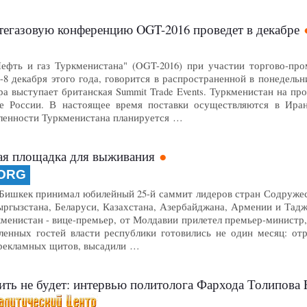
тегазовую конференцию OGT-2016 проведет в декабре
ефть и газ Туркменистана" (OGT-2016) при участии торгово-пр
-8 декабря этого года, говорится в распространенной в понедель
ра выступает британская Summit Trade Events. Туркменистан на п
ле России. В настоящее время поставки осуществляются в Ира
ленности Туркменистана планируется …
ая площадка для выживания
.ORG
ишкек принимал юбилейный 25-й саммит лидеров стран Содружест
ыргызстана, Беларуси, Казахстана, Азербайджана, Армении и Тад
менистан - вице-премьер, от Молдавии прилетел премьер-министр,
ленных гостей власти республики готовились не один месяц: от
 рекламных щитов, высадили …
ть не будет: интервью политолога Фархода Толипова 