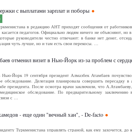
ержки с выплатами зарплат и поборы
G
уркменистана в редакцию АНТ приходят сообщения от работников
, касается педагогов. Официально людям ничего не объясняют, но в
которые руководители честно отвечают: в банке нет денег, отсюд
ация чуть лучше, но и там есть свои перекосы. …
аев отменил визит в Нью-Йорк из-за проблем с сердц
 Нью-Йорк 19 сентября президент Алмазбек Атамбаев почувствов
е обследование. Делегация планировала совершить пересадку в 
жбе президента. После осмотра врачи заключили, что А.Атамбаеву
 медицинское обследование. По предварительному заключению 
связи с …
медов - еще один "вечный хан", - De-facto
иденту Туркменистана управлять страной, как ему захочется, до 