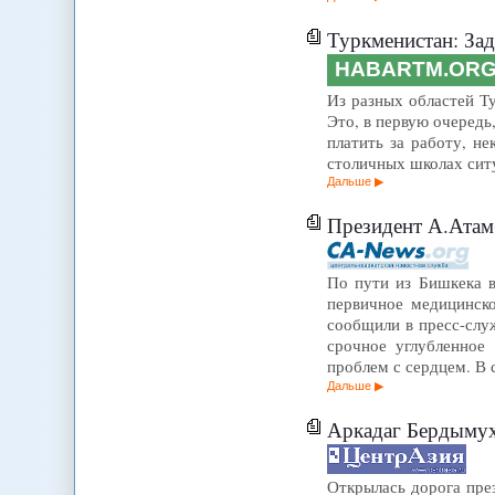
Туркменистан: Зад
HABARTM.OR
Из разных областей Т
Это, в первую очередь
платить за работу, не
столичных школах ситу
Дальше
Президент А.Атамб
По пути из Бишкека в
первичное медицинско
сообщили в пресс-слу
срочное углубленное
проблем с сердцем. В 
Дальше
Аркадаг Бердымуха
Открылась дорога през