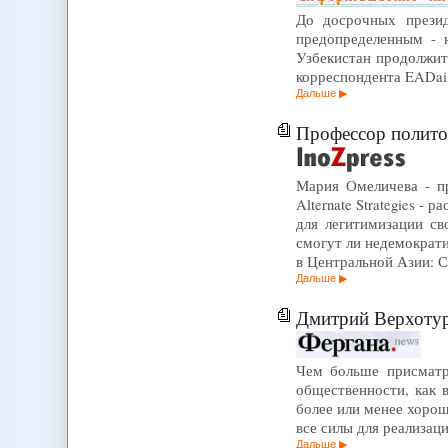
До досрочных презид
предопределенным - н
Узбекистан продолжит
корреспондента EADail
Дальше
Профессор полито
Мария Омеличева - пр
Alternate Strategies 
для легитимизации с
смогут ли недемократи
в Центральной Азии:
Дальше
Дмитрий Верхотур
Чем больше присматр
общественности, как 
более или менее хорош
все силы для реализац
Дальше