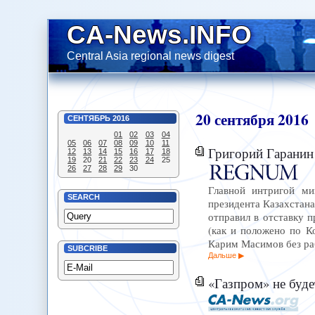
CA-News.INFO
Central Asia regional news digest
20
сентября
2016
СЕНТЯБРЬ
2016
01
02
03
04
05
06
07
08
09
10
11
Григорий Гаранин 
12
13
14
15
16
17
18
19
20
21
22
23
24
25
26
27
28
29
30
Главной интригой ми
SEARCH
президента Казахстана
отправил в отставку 
(как и положено по К
Карим Масимов без раб
SUBCRIBE
Дальше
«Газпром» не буде