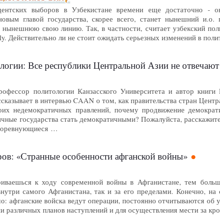
ентских выборов в Узбекистане времени еще достаточно - о
овым главой государства, скорее всего, станет нынешний и.о. 
 нынешнюю свою линию. Так, в частности, считает узбекский пол
y. Действительно ли не стоит ожидать серьезных изменений в поли
логии: Все республики Центральной Азии не отвечают
офессор политологии Канзасского Университета и автор книги Dem
- рассказывает в интервью CAAN о том, как правительства стран Це
воих недемократичных правлений, почему продвижение демократ
чные государства стать демократичными? Пожалуйста, расскажите 
 Соревнующиеся …
ов: «Странные особенности афганской войны»
иваешься к ходу современной войны в Афганистане, тем боль
внутри самого Афганистана, так и за его пределами. Конечно, н
о: афганские войска ведут операции, постоянно отчитываются об 
ии различных планов наступлений и для осуществления мести за кр