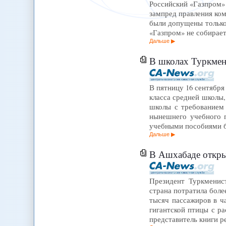
Российский «Газпром» 
зампред правления ком
были допущены только 
«Газпром» не собирает
Дальше
В школах Туркмен
В пятницу 16 сентябр
класса средней школы
школы с требованием 
нынешнего учебного 
учебными пособиями б
Дальше
В Ашхабаде откры
Президент Туркменис
страна потратила боле
тысяч пассажиров в ч
гигантской птицы с ра
представитель книги р