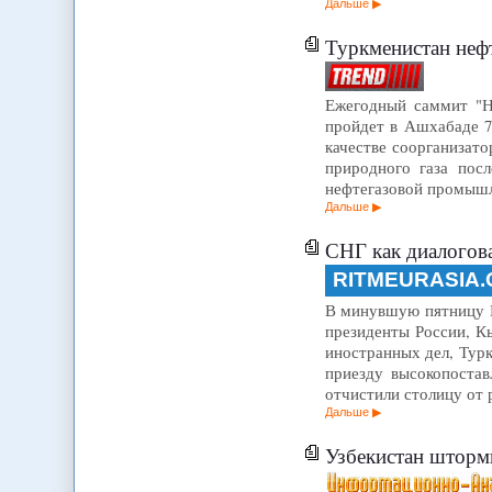
Дальше
Туркменистан неф
Ежегодный саммит "Н
пройдет в Ашхабаде 7
качестве соорганизато
природного газа пос
нефтегазовой промыш
Дальше
СНГ как диалогов
RITMEURASIA
В минувшую пятницу Б
президенты России, К
иностранных дел, Турк
приезду высокопостав
отчистили столицу от
Дальше
Узбекистан шторми