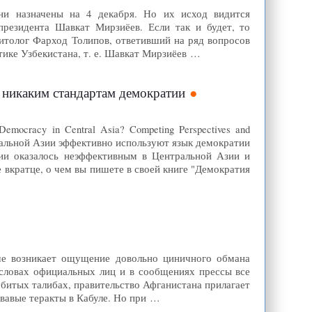
ни назначены на 4 декабря. Но их исход видится
президента Шавкат Мирзиёев. Если так и будет, то
итолог Фарход Толипов, ответивший на ряд вопросов
тике Узбекистана, т. е. Шавкат Мирзиёев …
 никаким стандартам демократии
ocracy in Central Asia? Competing Perspectives and
нтральной Азии эффективно используют язык демократии
ии оказалось неэффективным в Центральной Азии и
вкратце, о чем вы пишете в своей книге "Демократия
ше возникает ощущение довольно циничного обмана
а словах официальных лиц и в сообщениях прессы все
убитых талибах, правительство Афганистана прилагает
овавые теракты в Кабуле. Но при …