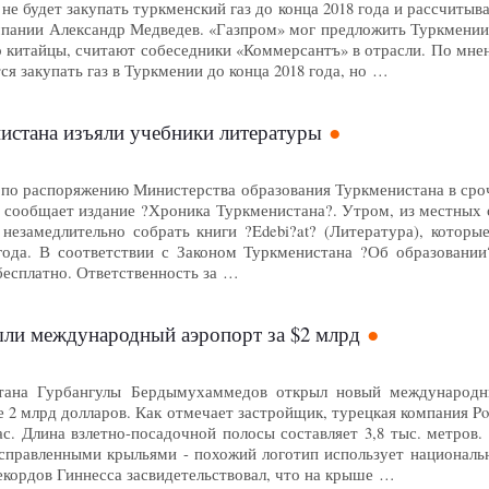
не будет закупать туркменский газ до конца 2018 года и рассчитыва
пании Александр Медведев. «Газпром» мог предложить Туркмении с
китайцы, считают собеседники «Коммерсантъ» в отрасли. По мнени
ся закупать газ в Туркмении до конца 2018 года, но …
истана изъяли учебники литературы
я по распоряжению Министерства образования Туркменистана в сро
, сообщает издание ?Хроника Туркменистана?. Утром, из местных 
незамедлительно собрать книги ?Edebi?at? (Литература), котор
года. В соответствии с Законом Туркменистана ?Об образовани
есплатно. Ответственность за …
ли международный аэропорт за $2 млрд
тана Гурбангулы Бердымухаммедов открыл новый международны
е 2 млрд долларов. Как отмечает застройщик, турецкая компания Po
ас. Длина взлетно-посадочной полосы составляет 3,8 тыс. метров
справленными крыльями - похожий логотип использует национальны
екордов Гиннесса засвидетельствовал, что на крыше …