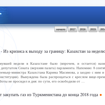
начало
2017
2016
2015
201
- Из кризиса к выходу за границу: Казахстан за недел
нувшей недели в Казахстане было (впрочем, и остается) наз
 депутатом Сената (верхняя палата) парламента. Напомню: 8 сент
премьер-министра Казахстана Карима Масимова, а заодно с ним и
онституции). Вынуждена была распрощаться с креслом вице-прем
оты не просидел и дня: по сути, его освободили от …
т закупать газ из Туркменистана до конца 2018 года