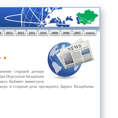
4
2013
2012
2011
2010
2009
2008
2007
поиск
ю
начение старшей дочери
ября Нурсултан Назарбаев
 весь Кабинет министров
ьера и старшая дочь президента Дарига Назарбаева.