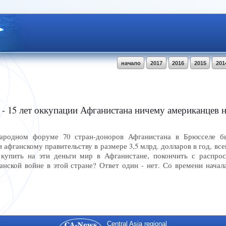
начало
2017
2016
2015
201
 15 лет оккупации Афганистана ничему американцев н
ародном форуме 70 стран-доноров Афганистана в Брюсселе б
афганскому правительству в размере 3,5 млрд. долларов в год, всег
купить на эти деньги мир в Афганистане, покончить с распрос
анской войне в этой стране? Ответ один - нет. Со времени нач
Central Asia regional