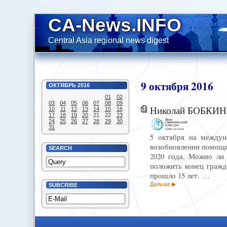
CA-News.INFO
Central Asia regional news digest
9
октября
2016
ОКТЯБРЬ
2016
01
02
03
04
05
06
07
08
09
Николай БОБКИН -
10
11
12
13
14
15
16
17
18
19
20
21
22
23
24
25
26
27
28
29
30
31
5 октября на междун
возобновлении помощи 
SEARCH
2020 года. Можно ли 
положить конец гражд
прошло 15 лет. …
Дальше
SUBCRIBE