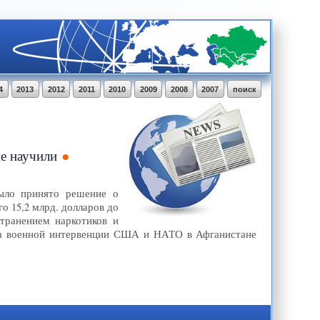
4
2013
2012
2011
2010
2009
2008
2007
поиск
е научили
ыло принято решение о
о 15,2 млрд. долларов до
транением наркотиков и
ала военной интервенции США и НАТО в Афганистане