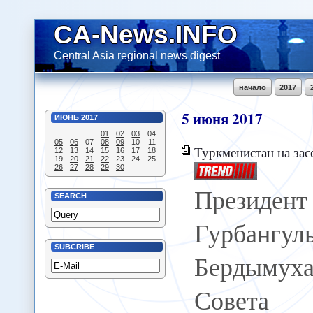
CA-News.INFO
Central Asia regional news digest
начало
2017
5
июня
2017
ИЮНЬ
2017
01
02
03
04
05
06
07
08
09
10
11
Туркменистан на заседании
12
13
14
15
16
17
18
19
20
21
22
23
24
25
26
27
28
29
30
Президен
SEARCH
Гурбангул
SUBCRIBE
Бердымуха
Совета 