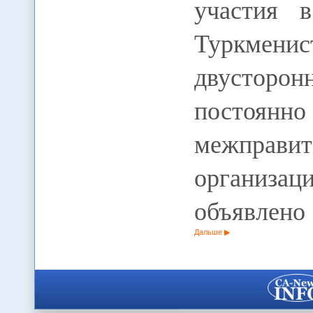
участия 
Туркмен
двусторо
посто
межправит
организац
объявлено
Дальше