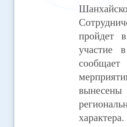
Шанха
Сотрудн
пройдет 
участие в
сообщае
мерприяти
вынесен
регионал
характера