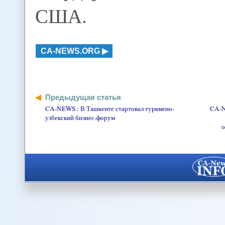
США.
CA-NEWS.ORG
Предыдущая статья
CA-NEWS : В Ташкенте стартовал туркмено-
CA-N
узбекский бизнес-форум
о