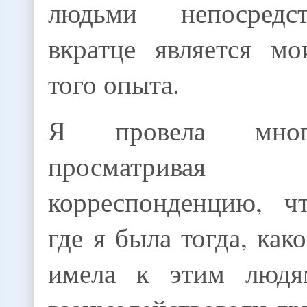
людьми непосредс
вкратце является м
того опыта.
Я провела мног
просматрива
корреспонденцию, ч
где я была тогда, как
имела к этим люд