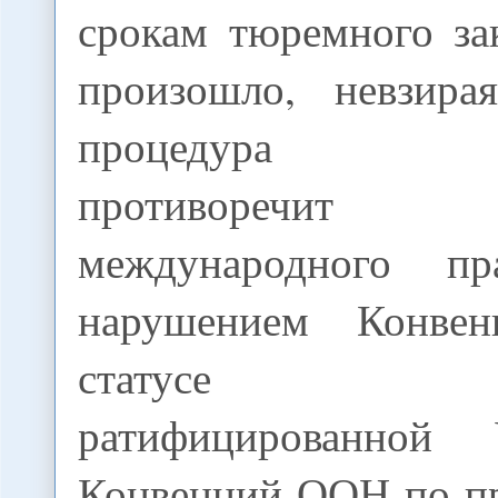
срокам тюремного за
произошло, невзира
процедура эк
противоречи
международного пра
нарушением Конв
статусе бе
ратифицированной
Конвенций ООН по пр