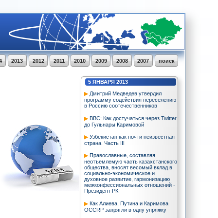
4
2013
2012
2011
2010
2009
2008
2007
поиск
5
ЯНВАРЯ
2013
Дмитрий Медведев утвердил
программу содействия переселению
в Россию соотечественников
BBC: Как достучаться через Twitter
до Гульнары Каримовой
Узбекистан как почти неизвестная
страна. Часть III
Православные, составляя
неотъемлемую часть казахстанского
общества, вносят весомый вклад в
социально-экономическое и
духовное развитие, гармонизацию
межконфессиональных отношений -
Президент РК
Как Алиева, Путина и Каримова
OCCRP запрягли в одну упряжку