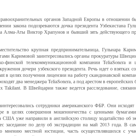
правоохранительных органов Западной Европы в отношении б
шении закона подозреваются дочка президента Узбекистана Гул
ва Алма-Аты Виктор Храпунов и бывший зять действующего пр
местительство крупная предпринимательница, Гульнара Кари
ньгами Каримовой заинтересовались органы прокуратуры Швец
ско-финской телекоммуникационной компании TeliaSonera и
кружения дочери узбекского президента. Речь идет о взятках со
ant в целях получения лицензии на работу скандинавской компа
ходят два менеджера TeliaSonera, а под арестом в европейских 
х Takilant. В Швейцарии также ведется расследование, связан
тересовались сотрудники американского ФБР. Они исходят и
ре в целях совершения мошенничества с ценными бумагами
да США уже направили в английскую столицу ходатайство об 
ес заседание по делу об экстрадиции на май 2013 года. В с
По мнению местной юстиции, часть осуществлявшихся с уча