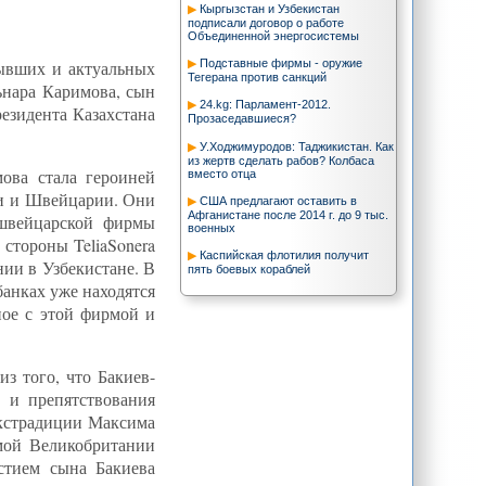
Кыргызстан и Узбекистан
подписали договор о работе
Объединенной энергосистемы
Подставные фирмы - оружие
ывших и актуальных
Тегерана против санкций
ьнара Каримова, сын
24.kg: Парламент-2012.
езидента Казахстана
Прозаседавшиеся?
У.Ходжимуродов: Таджикистан. Как
из жертв сделать рабов? Колбаса
мова стала героиней
вместо отца
ии и Швейцарии. Они
США предлагают оставить в
Афганистане после 2014 г. до 9 тыс.
 швейцарской фирмы
военных
 стороны TeliaSonera
Каспийская флотилия получит
нии в Узбекистане. В
пять боевых кораблей
банках уже находятся
Иран должен быть главной темой
ное с этой фирмой и
на слушаниях в Конгрессе
Россия укрепляет военные
позиции в Закавказье и на Каспии
з того, что Бакиев-
Центральная Азия после СССР:
 и препятствования
Объединение или отъединение?
экстрадиции Максима
"Big Pond News": "Газовая" атака
Ташкента на Душанбе
амой Великобритании
стием сына Бакиева
Европа ловит беглецов-олигархов
из СНГ