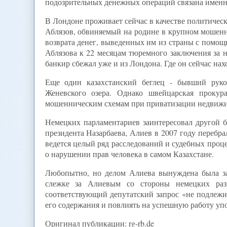
подозрительных денежных операций связана именно
В Лондоне проживает сейчас в качестве политичес
Аблязов, обвиняемый на родине в крупном мошенни
возврата денег, выведенных им из страны с помо
Аблязова к 22 месяцам тюремного заключения за н
банкир сбежал уже и из Лондона. Где он сейчас нах
Еще один казахстанский беглец - бывший руко
Женевского озера. Однако швейцарская прокур
мошенническим схемам при приватизации недвижи
Немецких парламентариев заинтересовал другой б
президента Назарбаева, Алиев в 2007 году перебра
ведется целый ряд расследований и судебных проце
о нарушении прав человека в самом Казахстане.
Любопытно, но делом Алиева вынуждена была за
слежке за Алиевым со стороны немецких разв
соответствующий депутатский запрос «не подлежи
его содержания и повлиять на успешную работу у
Оригинал публикации: rg-rb.de