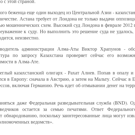
 с этой страной.
кого беженца еще один выходец из Центральной Азии - казахст
честве. Астана требует от Лондона не только выдачи оппозици
щью мошеннических схем. Высокий суд Лондона в феврале 2012 
еуважение к суду. Но выполнить это решение суда не удалось,
одится, неизвестно.
водитель администрации Алма-Аты Виктор Храпунов - обо
атура по запросу Казахстана проверяет сейчас его возмож
мости в Алма-Ате.
еглый казахстанский олигарх - Рахат Алиев. Попав в опалу и 
лся в Европу: сначала в Австрию, а затем на Мальту. Сейчас в
ссов, включая Германию. Речь идет об отмывании денег на тер
няться даже Федеральная разведывательная служба (BND). О
едчиков остается за семью печатями. Ответ Федеральног
т обнародованию, поскольку заинтересованные лица могут из
полномоченных ведомств».