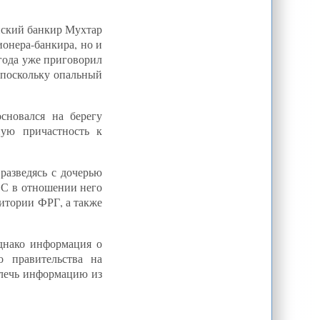
Кризис в Пограничной службе
Казахстана
анский банкир Мухтар
Россия вытесняет США из
онера-банкира, но и
Кыргызстана
года уже приговорил
Кризис в Сирии показал
 поскольку опальный
банкротство идеи регионального
лидерства Турции: интервью
сновался на берегу
ную причастность к
разведясь с дочерью
 ЕС в отношении него
ритории ФРГ, а также
днако информация о
о правительства на
влечь информацию из