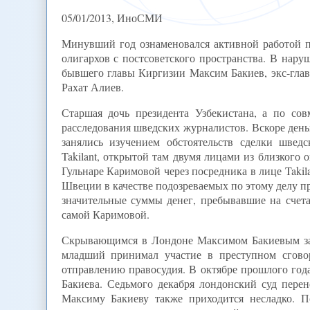
05/01/2013, ИноСМИ
Минувший год ознаменовался активной работой 
олигархов с постсоветского пространства. В нару
бывшего главы Киргизии Максим Бакиев, экс-гла
Рахат Алиев.
Старшая дочь президента Узбекистана, а по сов
расследования шведских журналистов. Вскоре де
занялись изучением обстоятельств сделки швед
Takilant, открытой там двумя лицами из близкого о
Гульнаре Каримовой через посредника в лице Takil
Швеции в качестве подозреваемых по этому делу про
значительные суммы денег, пребывавшие на счета
самой Каримовой.
Скрывающимся в Лондоне Максимом Бакиевым заин
младший принимал участие в преступном сгово
отправлению правосудия. В октябре прошлого го
Бакиева. Седьмого декабря лондонский суд перен
Максиму Бакиеву также приходится несладко. 