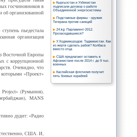
Кыргызстан и Узбекистан
нных госчиновников в
подписали договор о работе
Объединенной энергосистемы
ти об организованной
Подставные фирмы - оружие
Тегерана против санкций
ступень пьедестала
24.kg: Парламент-2012.
Прозаседавшиеся?
азанная организация
У.Ходжимуродов: Таджикистан. Как
из жертв сделать рабов? Колбаса
вместо отца
 из Восточной Европы
США предлагают оставить в
ных с коррупционной
Афганистане после 2014 г. до 9 тыс.
военных
рств. Очевидно, что
Каспийская флотилия получит
с которыми «Проект»
пять боевых кораблей
Иран должен быть главной темой
на слушаниях в Конгрессе
Project» (Румыния),
Россия укрепляет военные
зербайджан), MANS
позиции в Закавказье и на Каспии
Центральная Азия после СССР:
Объединение или отъединение?
ктивно дудит: «Радио
"Big Pond News": "Газовая" атака
Ташкента на Душанбе
Европа ловит беглецов-олигархов
естественно, США. И,
из СНГ