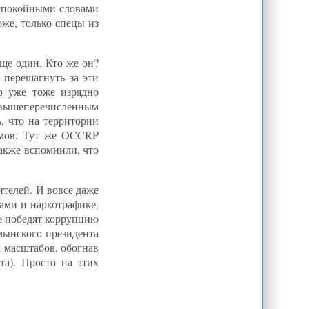
спокойными словами
оже, только спецы из
ще один. Кто же он?
 перешагнуть за эти
о уже тоже изрядно
м вышеперечисленным
ь, что на территории
римов: Тут же OCCRP
также вспомнили, что
телей. И вовсе даже
нами и наркотрафике,
не победят коррупцию
умынского президента
х масштабов, обогнав
та). Просто на этих