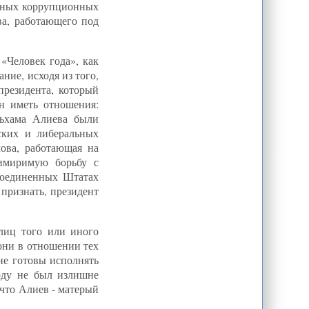
енных коррупционных
Кризис в Пограничной службе
ва, работающего под
Казахстана
Россия вытесняет США из
Кыргызстана
«Человек года», как
Кризис в Сирии показал
ние, исходя из того,
банкротство идеи регионального
лидерства Турции: интервью
президента, который
н иметь отношения:
льхама Алиева были
ских и либеральных
ова, работающая на
римиримую борьбу с
Соединенных Штатах
 признать, президент
лиц того или иного
они в отношении тех
 не готовы исполнять
году не был излишне
что Алиев - матерый