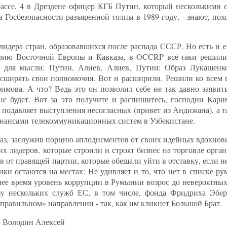
ассе, 4 в Дрездене офицер КГБ Путин, который несколькими 
 Госбезопасности разъяренной толпы в 1989 году, - знают, пох
идера стран, образовавшихся после распада СССР. Но есть и е
орию Восточной Европы и Кавказа, в OCCRP всё-таки решили
а для мысли: Путин, Алиев, Алиев, Путин: Образ Лукашенк
асширять свои полномочия. Вот и расширили. Решили ко все
имова. А что? Ведь это он позволил себе не так давно заявит
не будет. Вот за это получите и распишитесь, господин Ка
 подавляет выступления несогласных (привет из Андижана), а 
инансами телекоммуникационных систем в Узбекистане.
аз, заслужив порцию аплодисментов от своих идейных вдохнови
ких лидеров, которые строили и строят бизнес на торговле орга
в от правящей партии, которые обещали уйти в отставку, если 
ики остаются на местах: Не удивляет и то, что нет в списке р
днее время уровень коррупции в Румынии возрос до невероятны
зу нескольких служб ЕС, в том числе, фонда Фридриха Эбер
правильном» направлении - так, как им кликнет Большой Брат.
 Володин Алексей