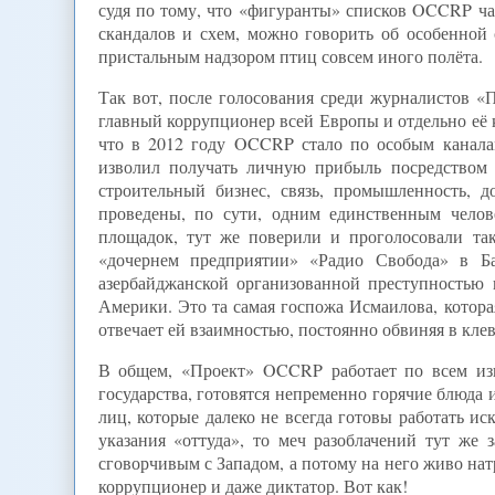
судя по тому, что «фигуранты» списков OCCRP ч
скандалов и схем, можно говорить об особенной 
пристальным надзором птиц совсем иного полёта.
Так вот, после голосования среди журналистов «П
главный коррупционер всей Европы и отдельно её к
что в 2012 году OCCRP стало по особым каналам
изволил получать личную прибыль посредством 
строительный бизнес, связь, промышленность, 
проведены, по сути, одним единственным челов
площадок, тут же поверили и проголосовали та
«дочернем предприятии» «Радио Свобода» в Ба
азербайджанской организованной преступностью
Америки. Это та самая госпожа Исмаилова, которая
отвечает ей взаимностью, постоянно обвиняя в кле
В общем, «Проект» OCCRP работает по всем из
государства, готовятся непременно горячие блюда
лиц, которые далеко не всегда готовы работать ис
указания «оттуда», то меч разоблачений тут же
сговорчивым с Западом, а потому на него живо на
коррупционер и даже диктатор. Вот как!