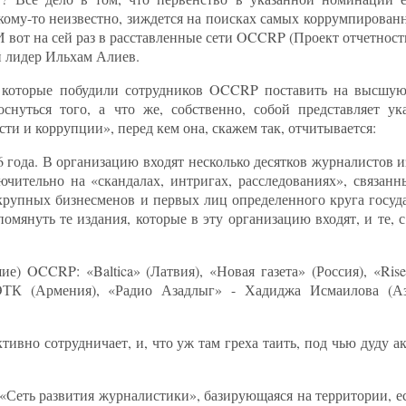
 кому-то неизвестно, зиждется на поисках самых коррумпирова
 вот на сей раз в расставленные сети OCCRP (Проект отчетнос
й лидер Ильхам Алиев.
, которые побудили сотрудников OCCRP поставить на высшую 
снуться того, а что же, собственно, собой представляет ук
ти и коррупции», перед кем она, скажем так, отчитывается:
6 года. В организацию входят несколько десятков журналистов
ючительно на «скандалах, интригах, расследованиях», связан
крупных бизнесменов и первых лиц определенного круга госуда
мянуть те издания, которые в эту организацию входят, и те, 
OCCRP: «Baltica» (Латвия), «Новая газета» (Россия), «Rise 
ЭТК (Армения), «Радио Азадлыг» - Хадиджа Исмаилова (А
вно сотрудничает, и, что уж там греха таить, под чью дуду а
 «Сеть развития журналистики», базирующаяся на территории, 