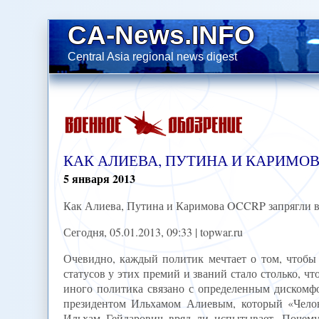
CA-News.INFO
Central Asia regional news digest
КАК АЛИЕВА, ПУТИНА И КАРИМОВ
5
января
2013
Как Алиева, Путина и Каримова OCCRP запрягли в
Сегодня, 05.01.2013, 09:33 | topwar.ru
Очевидно, каждый политик мечтает о том, чтобы
статусов у этих премий и званий стало столько, чт
иного политика связано с определенным дискомф
президентом Ильхамом Алиевым, который «Челове
Ильхам Гейдарович вряд ли испытывает. Почему