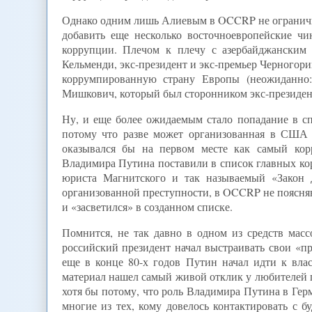
Однако одним лишь Алиевым в OCCRP не ограничил
добавить еще несколько восточноевропейские ч
коррупции. Плечом к плечу с азербайджанским 
Кельменди, экс-президент и экс-премьер Черного
коррумпированную страну Европы (неожиданно:
Мишкович, который был сторонником экс-президент
Ну, и еще более ожидаемым стало попадание в 
потому что разве может организованная в США 
оказывался бы на первом месте как самый кор
Владимира Путина поставили в список главных к
юриста Магнитского и так называемый «Закон 
организованной преступности, в OCCRP не поясняю
и «засветился» в созданном списке.
Помнится, не так давно в одном из средств ма
российский президент начал выстраивать свои «п
еще в конце 80-х годов Путин начал идти к влас
материал нашел самый живой отклик у любителей 
хотя бы потому, что роль Владимира Путина в Гер
многие из тех, кому довелось контактировать с 