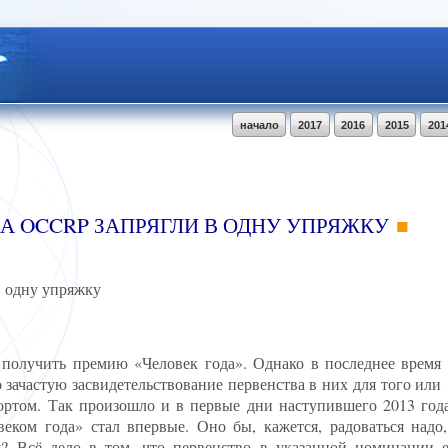
начало
2017
2016
2015
201
А OCCRP ЗАПРЯГЛИ В ОДНУ УПРЯЖКУ
 одну упряжку
 получить премию «Человек года». Однако в последнее время
о зачастую засвидетельствование первенства в них для того или
ортом. Так произошло и в первые дни наступившего 2013 год
ком года» стал впервые. Оно бы, кажется, радоваться надо
? Всё дело в том, что первенство в указанной номинации е