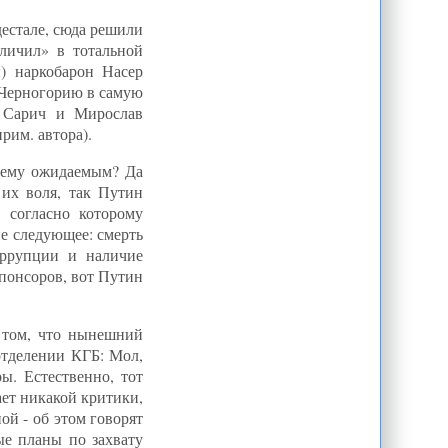
естале, сюда решили
личил» в тотальной
) наркобарон Насер
 Черногорию в самую
о Сарич и Мирослав
рим. автора).
чему ожидаемым? Да
их воля, так Путин
 согласно которому
е следующее: смерть
оррупции и наличие
спонсоров, вот Путин
 том, что нынешний
отделении КГБ: Мол,
ы. Естественно, тот
ет никакой критики,
ой - об этом говорят
ые планы по захвату