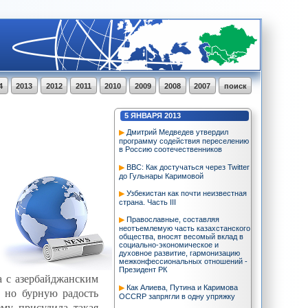
4
2013
2012
2011
2010
2009
2008
2007
поиск
5
ЯНВАРЯ
2013
Дмитрий Медведев утвердил
программу содействия переселению
в Россию соотечественников
BBC: Как достучаться через Twitter
до Гульнары Каримовой
Узбекистан как почти неизвестная
страна. Часть III
Православные, составляя
неотъемлемую часть казахстанского
общества, вносят весомый вклад в
социально-экономическое и
духовное развитие, гармонизацию
межконфессиональных отношений -
Президент РК
а с азербайджанским
Как Алиева, Путина и Каримова
, но бурную радость
OCCRP запрягли в одну упряжку
му присудила такая