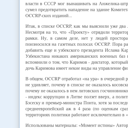
власти в СССР мог вынашивать на Анжелика-штр
сумел предотвратить нападение на здание Комитета
OCCRP-ских изданий...
Итак, в списке OCCRP, как мы выяснили уже два л
Несмотря на то, что «Проекту» отрядили террит
рамки. Ну, в самом деле, нет у людей простор
поизносился на газетных полосах OCCRP. Пора р
добавить еще и узбекского президента Ислама Кар
Узбекистана никаких американских военных баз 
вспомнили о том, что Каримов - диктатор, который
дочь Каримова имеет некие виды на управление ф
В общем, OCCRP отработал «на ура» в очередной р
не удивляет, почему в списке не оказалось косовс
почему не оказалось в нем литовских госчиновнико
- индекс коррупции в Литве ползет вверх, а полит
Бэсеску и премьер-министра Понта, хотя за после
среднеевропейский аж в 4 раза (по оценкам сра
территориях политики работают исключительно в «
Использованы материалы: «Момент истины» Автор