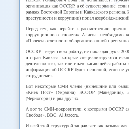
организация как OCCRP, а её существование, если
рамках Восточной Европы и Кавказского региона. И
преступности и коррупции) попал азербайджански
Перед тем, как перейти к рассмотрению причин
коррупционного «почета» Алиева, необходимо ко
«Проекта отчетности об организованной преступнос
OCCRP - ведет свою работу, не покладая рук с 200
и стран Кавказа, которые специализируются искл
деятельностью, так или иначе касающейся работы 
информация об OCCRP будет неполной, если не упо
сотрудничает.
Вот некоторые СМИ-члены (нынешние или бывшие) 
«Киев Пост» (Украина), SCOOP (Македония), 
(Черногория) и ряд других.
А вот те СМИ-покровители, с которыми OCCRP акти
Свобода», BBC, Al Jazeera.
И всей этой структурой заправляет так называемая