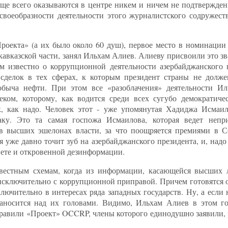
аще всего оказываются в центре никем и ничем не подтвержд
своеобразности деятельности этого журналистского содружест
роекта» (а их было около 60 душ), первое место в номинации 
авказской части, занял Ильхам Алиев. Алиеву присвоили это зва
 известно о коррупционной деятельности азербайджанского 
сделок в тех сферах, к которым президент страны не долже
добыча нефти. При этом все «разоблачения» деятельности И
еком, которому, как водится среди всех сугубо демократиче
к, как надо. Человек этот - уже упомянутая Хадиджа Исмаил
ку. Это та самая госпожа Исмаилова, которая ведет неп
 в высших эшелонах власти, за что поощряется премиями в 
 уже давно точит зуб на азербайджанского президента, и, надо
вете и откровенной дезинформации.
вестным схемам, когда из информации, касающейся высших 
 исключительно с коррупционной приправой. Причем готовятся 
ключительно в интересах ряда западных государств. Ну, а если
 заносится над их головами. Видимо, Ильхам Алиев в этом 
травили «Проект» OCCRP, члены которого единодушно заявили, 