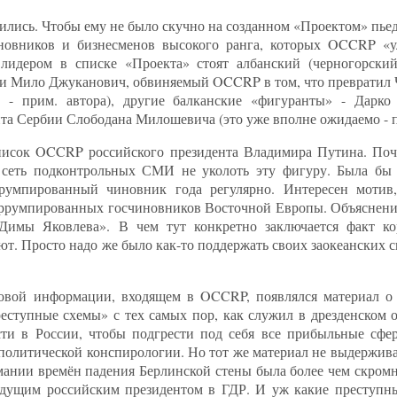
ись. Чтобы ему не было скучно на созданном «Проектом» пьед
иновников и бизнесменов высокого ранга, которых OCCRP «у
лидером в списке «Проекта» стоят албанский (черногорский
рии Мило Джуканович, обвиняемый OCCRP в том, что превратил
 - прим. автора), другие балканские «фигуранты» - Дарк
а Сербии Слободана Милошевича (это уже вполне ожидаемо - п
список OCCRP российского президента Владимира Путина. По
сеть подконтрольных СМИ не уколоть эту фигуру. Была бы 
румпированный чиновник года регулярно. Интересен мотив,
оррумпированных госчиновников Восточной Европы. Объяснени
Димы Яковлева». В чем тут конкретно заключается факт к
т. Просто надо же было как-то поддержать своих заокеанских 
ссовой информации, входящем в OCCRP, появлялся материал о
реступные схемы» с тех самых пор, как служил в дрезденском 
ти в России, чтобы подгрести под себя все прибыльные сфер
политической конспирологии. Но тот же материал не выдержива
мании времён падения Берлинской стены была более чем скромн
будущим российским президентом в ГДР. И уж какие преступн