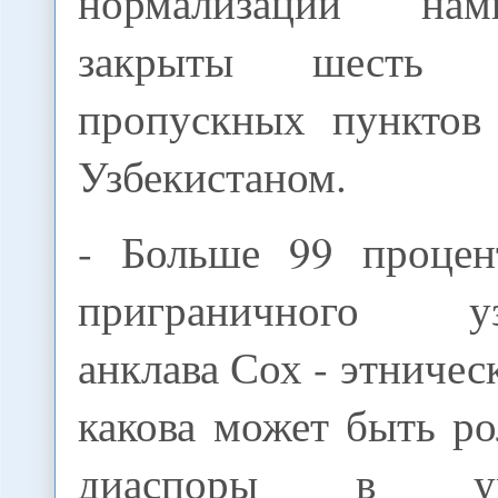
нормализации на
закрыты шесть а
пропускных пунктов
Узбекистаном.
- Больше 99 процен
приграничного узб
анклава Сох - этничес
какова может быть р
диаспоры в урег