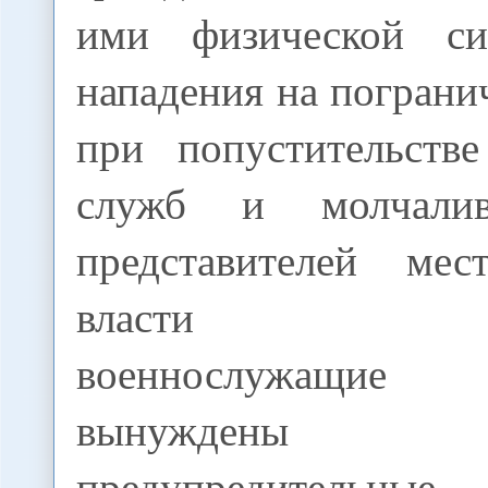
ими физической с
нападения на погран
при попустительств
служб и молчалив
представителей мес
власти Узбе
военнослужащи
вынуждены пр
предупредительны