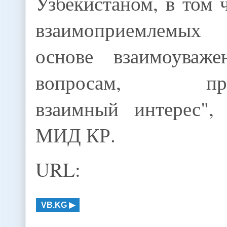
Узбекистаном, в том 
взаимоприемлемых
основе взаимоуваж
вопросам, пред
взаимный интерес",
МИД КР.
URL:
VB.KG