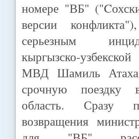
номере "ВБ" ("Cохск
версии конфликта"
серьезным инц
кыргызско-узбекской
МВД Шамиль Атаха
срочную поездку 
область. Сразу п
возвращения минист
для "ВБ" расс