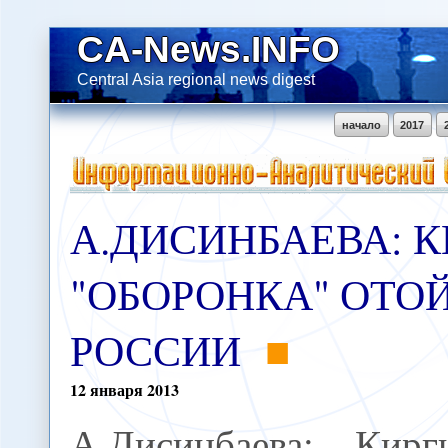
CA-News.INFO
Central Asia regional news digest
начало
2017
А.ДИСИНБАЕВА: 
"ОБОРОНКА" ОТО
РОССИИ
12
января
2013
А.Дисинбаева: Кирги