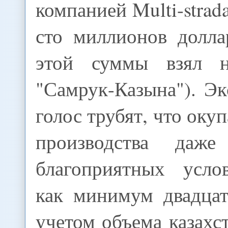
компанией Multi-strad
сто миллионов долла
этой суммы взял 
"Самрук-Казына"). Э
голос трубят, что оку
производства даж
благоприятных усло
как минимум двадцат
учетом объема казахс