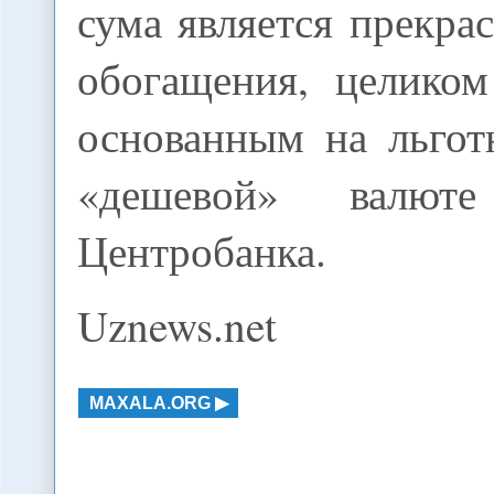
сума является прекр
обогащения, целико
основанным на льгот
«дешевой» валют
Центробанка.
Uznews.net
MAXALA.ORG