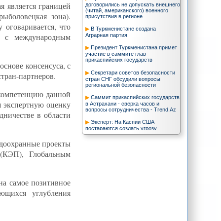
я является границей
договорились не допускать внешнего
(читай, американского) военного
рыболовецкая зона).
присутствия в регионе
 оговаривается, что
В Туркменистане создана
и с международным
Аграрная партия
Президент Туркменистана примет
участие в саммите глав
прикаспийских государств
основе консенсуса, с
Секретари советов безопасности
тран-партнеров.
стран СНГ обсудили вопросы
региональной безопасности
 компетенцию данной
Саммит прикаспийских государств
я экспертную оценку
в Астрахани - сверка часов и
вопросы сотрудничества - Trend.Az
дничестве в области
Эксперт: На Каспии США
постараются создать угрозу
безопасности Туркменистана -
Новости из-за рубежа - ИА REGNUM
родоохранные проекты
(КЭП), Глобальным
США и Казахстан: новый раунд в
борьбе за влияние
Влияние зарубежных игроков на
ситуацию в Каспийском регионе:
на самое позитивное
современные тенденции
ющихся углубления
Чего ждать Москве от смены
власти в Кабуле?
Открывается Каспийский форум