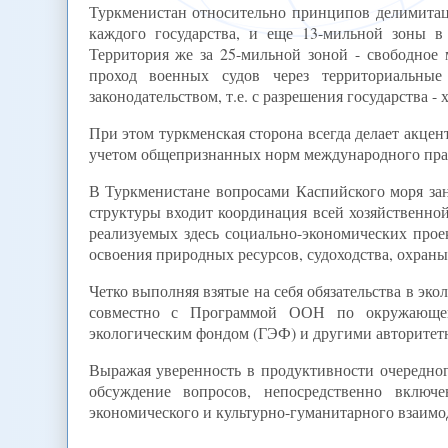
Туркменистан относительно принципов делимитаци
каждого государства, и еще 13-мильной зоны в 
Территория же за 25-мильной зоной - свободное 
проход военных судов через территориальные
законодательством, т.е. с разрешения государства - 
При этом туркменская сторона всегда делает акцен
учетом общепризнанных норм международного прав
В Туркменистане вопросами Каспийского моря за
структуры входит координация всей хозяйственно
реализуемых здесь социально-экономических прое
освоения природных ресурсов, судоходства, охран
Четко выполняя взятые на себя обязательства в эк
совместно с Программой ООН по окружающей
экологическим фондом (ГЭФ) и другими авторите
Выражая уверенность в продуктивности очередног
обсуждение вопросов, непосредственно вклю
экономического и культурно-гуманитарного взаимод