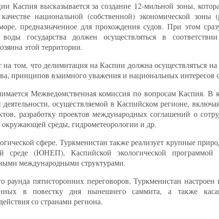
и Каспия высказывается за создание 12-мильной зоны, котора
качестве национальной (собственной) экономической зоны (
море, предназначенное для прохождения судов. При этом сразу
 воды государства должен осуществляться в соответстви
хозяина этой территории.
т на том, что делимитация на Каспии должна осуществляться на 
а, принципов взаимного уважения и национальных интересов с
нимается Межведомственная комиссия по вопросам Каспия. В
й деятельности, осуществляемой в Каспийском регионе, включа
ктов, разработку проектов международных соглашений о сотру
ы окружающей среды, гидрометеорологии и др.
ологической сфере, Туркменистан также реализует крупные при
 среде (ЮНЕП), Каспийской экологической программой 
тными международными структурами.
о раунда пятисторонних переговоров, Туркменистан настроен 
ченных в повестку дня нынешнего саммита, а также каса
ействия со странами региона.