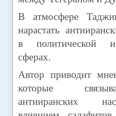
В атмосфере Таджик
нарастать антииранс
в политической и
сферах.
Автор приводит мнен
которые связы
антииранских на
влиянием салафитов