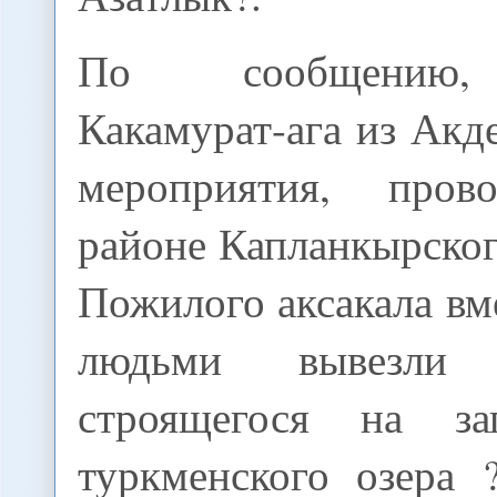
По сообщению,
Какамурат-ага из Акд
мероприятия, пров
районе Капланкырског
Пожилого аксакала вм
людьми вывезли
строящегося на за
туркменского озера 