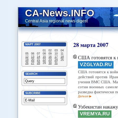
CA-News.INFO
Central Asia regional news digest
28
марта
2007
МАРТ
2007
01
02
03
04
05
06
07
08
09
10
11
США готовятся к 
12
13
14
15
16
17
18
19
20
21
22
23
24
25
26
27
28
29
30
31
VZGLYAD.RU
США готовятся к войне
SEARCH
действий против Иран
учения ВМС США. Мане
сотни военных самоле
разведка фактически 
SUBCRIBE
Дальше
Узбекистан накажу
VREMYA.RU