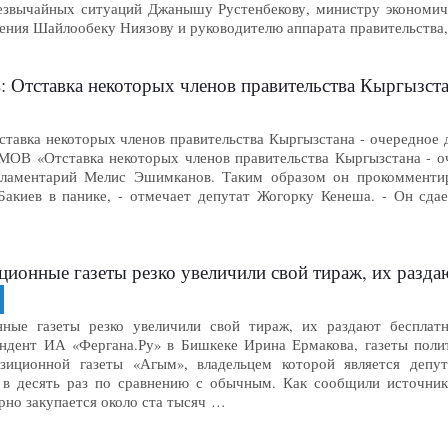
езвычайных ситуаций Джанышу Рустенбекову, министру экономиче
ения Шайлообеку Ниязову и руководителю аппарата правительства
Отставка некоторых членов правительства Кыргызстана 
авка некоторых членов правительства Кыргызстана - очередное до
МОВ «Отставка некоторых членов правительства Кыргызстана - оч
арламентарий Мелис Эшимканов. Таким образом он прокомменти
Бакиев в панике, - отмечает депутат Жогорку Кенеша. - Он сдае
ионные газеты резко увеличили свой тираж, их разда
нные газеты резко увеличили свой тираж, их раздают бесплатн
ндент ИА «Фергана.Ру» в Бишкеке Ирина Ермакова, газеты полит
зиционной газеты «Агым», владельцем которой является депу
 в десять раз по сравнению с обычным. Как сообщили источни
рно закупается около ста тысяч …