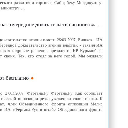
ского развития и торговли Сабырбеку Молдокулову,
, министру …
- очередное доказательство агонии власти
казательство агонии власти 28/03-2007, Бишкек - ИА
ередное доказательство агонии власти», - заявил ИА
ровал кадровое решение президента КР Курманбека
т своих. Тех, кто стоял за него горой. Мы ожидали
ют бесплатно
о 27.03.2007, Фергана.Ру Фергана.Ру Как сообщает
ической оппозиции резко увеличили свои тиражи. К
тат, член Объединенного фронта оппозиции Мелис
ки ИА «Фергана.Ру» в штабе Объединенного фронта