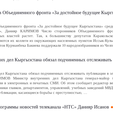
Объединенного фронта «За достойное будущее Кыргызстана» 
ъединенного фронта «За достойное будущее Кыргызстана» среди 
», Данияр КАРИМОВ Число сторонников Объединенного фро
ных властей растет. Так, к большинству депутатов Каракольс
яются их коллеги из окружающих населенных пунктов Иссык-Куль
тов Курманбека Бакиева поддержали 10 народоизбранников из Челп
х дел Кыргызстана обязал подчиненных отслеживать п
ел Кыргызстана обязал подчиненных отслеживать публикации в э
РИМОВ Министр внутренних дел Кыргызстана генерал-майор 
ии в электронных и печатных СМИ. Об этом сообщает редактор в
ьники главков, департаментов, управлений, учебных заведений МВ
публикации, касающиеся борьбы с преступностью, …
ограммы новостей телеканала «НТС» Данияр Исанов