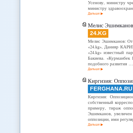
Усенову, министру чр
министру здравоохран
Дальше
Мелис Эшимканов: 
24.KG
Мелис Эшимканов: Отст
«24.kg», Данияр КАРИ
«24.kg» известный п
Бакиева. «Курманбек 
подобного развития …
Дальше
Киргизия: Оппозиц
FERGHANA.RU
Киргизия: Оппозицио
собственный корреспо
примеру, тираж оппо
Эшимканов, увеличен
оппозиции, ими регуля
Дальше