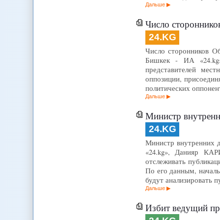
Дальше
Число сторонников 
24.KG
Число сторонников Об
Бишкек - ИА «24.kg
представителей мест
оппозиции, присоедин
политических оппонен
Дальше
Министр внутренни
24.KG
Министр внутренних д
«24.kg», Данияр КА
отслеживать публикац
По его данным, начал
будут анализировать 
Дальше
Избит ведущий пр