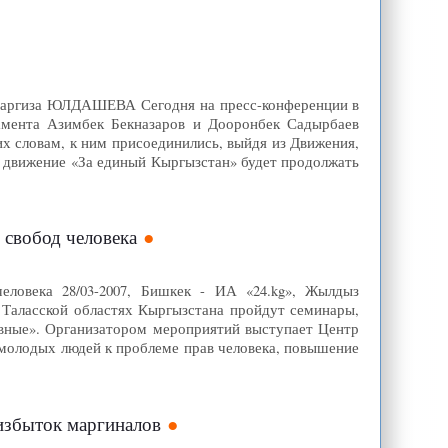
, Наргиза ЮЛДАШЕВА Сегодня на пресс-конференции в
мента Азимбек Бекназаров и Дооронбек Садырбаев
х словам, к ним присоединились, выйдя из Движения,
, движение «За единый Кыргызстан» будет продолжать
 свобод человека
ловека 28/03-2007, Бишкек - ИА «24.kg», Жылдыз
Таласской областях Кыргызстана пройдут семинары,
авные». Организатором мероприятий выступает Центр
 молодых людей к проблеме прав человека, повышение
избыток маргиналов