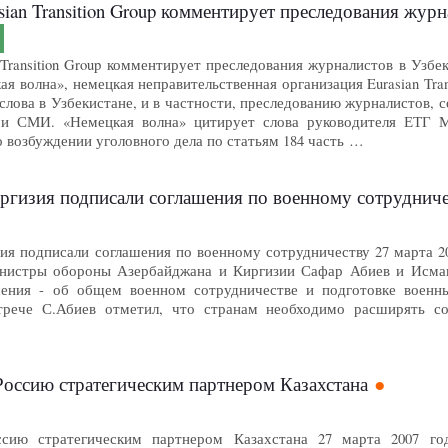
sian Transition Group комментирует преследования журн
 Transition Group комментирует преследования журналистов в Узбек
я волна», немецкая неправительственная организация Eurasian Tran
слова в Узбекистане, и в частности, преследованию журналистов,
и СМИ. «Немецкая волна» цитирует слова руководителя ЕТГ М
 возбуждении уголовного дела по статьям 184 часть …
ргизия подписали соглашения по военному сотрудниче
ия подписали соглашения по военному сотрудничеству 27 марта
тры обороны Азербайджана и Киргизии Сафар Абиев и Исмаил 
шения - об общем военном сотрудничестве и подготовке воен
трече С.Абиев отметил, что странам необходимо расширять со
Россию стратегическим партнером Казахстана
оссию стратегическим партнером Казахстана 27 марта 2007