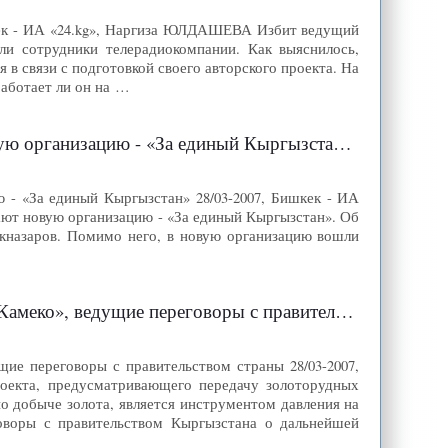
кек - ИА «24.kg», Наргиза ЮЛДАШЕВА Избит ведущий
и сотрудники телерадиокомпании. Как выяснилось,
я в связи с подготовкой своего авторского проекта. На
работает ли он на …
ю организацию - «За единый Кыргызстан»
 - «За единый Кыргызстан» 28/03-2007, Бишкек - ИА
ют новую организацию - «За единый Кыргызстан». Об
екназаров. Помимо него, в новую организацию вошли
 ведущие переговоры с правительством страны
ие переговоры с правительством страны 28/03-2007,
оекта, предусматривающего передачу золоторудных
о добыче золота, является инструментом давления на
оворы с правительством Кыргызстана о дальнейшей