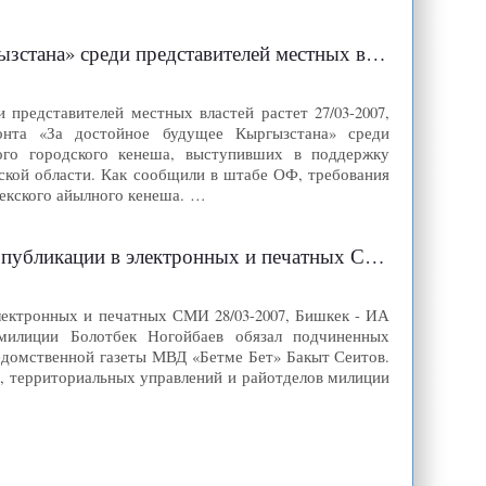
среди представителей местных властей растет
представителей местных властей растет 27/03-2007,
нта «За достойное будущее Кыргызстана» среди
кого городского кенеша, выступивших в поддержку
ской области. Как сообщили в штабе ОФ, требования
екского айылного кенеша. …
убликации в электронных и печатных СМИ
лектронных и печатных СМИ 28/03-2007, Бишкек - ИА
милиции Болотбек Ногойбаев обязал подчиненных
едомственной газеты МВД «Бетме Бет» Бакыт Сеитов.
Д, территориальных управлений и райотделов милиции