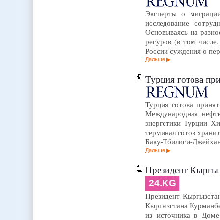
Эксперты о миграции
исследование сотру
Основываясь на разно
ресуров (в том числе
России суждения о пе
Дальше
Турция готова пр
Турция готова приня
Международная нефте
энергетики Турции Хи
терминал готов хранить
Баку-Тбилиси-Джейха
Дальше
Президент Кыргызс
24.KG
Президент Кыргызстан
Кыргызстана Курманбек
из источника в Доме