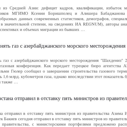
 из Средней Азии: дефицит кадров, квалификации, избыток 
дников МГИМО Ксении Боришполец и Алишера Бабаджанова 
образных данных современных статистиков, демографов, специал
, в значительной степени, на сведениях ИА REGNUM), авторы ан
рспективах и объемах миграции из бывших …
инять газ с азербайджанского морского месторождени
ть газ с азербайджанского морского месторождения "Шахдениз"
газовая конференция. Как передает турецкое бюро агентства
льми Гюлер сообщил о завершении строительства газового терми
 1,6 млрд. кубометров газа, однако впоследствии этот показатель 
н также …
тана отправил в отставку пять министров из правите
а отправил в отставку пять министров из правительства Азима И
 Бакиев сегодня отправил в отставку пять министров из правитель
 правительства, с министерскими портфелями предложено рас