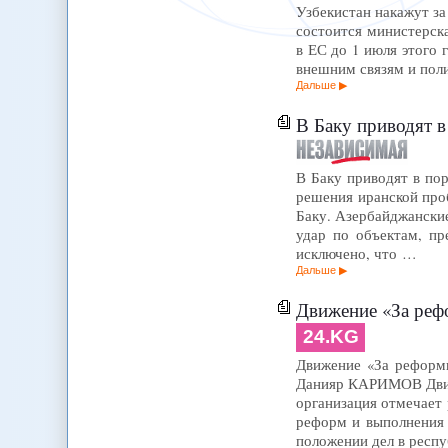
Узбекистан накажут за
состоится министерска
в ЕС до 1 июля этого
внешним связям и пол
Дальше
В Баку приводят 
В Баку приводят в по
решения иранской про
Баку. Азербайджанские
удар по объектам, п
исключено, что …
Дальше
Движение «За реф
24.KG
Движение «За реформы
Данияр КАРИМОВ Движе
организация отмечает 
реформ и выполнения 
положении дел в респ