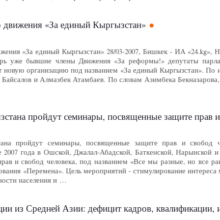
 движения «За единый Кыргызстан»
жения «За единый Кыргызстан» 28/03-2007, Бишкек - ИА «24.kg»
рь уже бывшие члены Движения «За реформы!» депутаты парла
т новую организацию под названием «За единый Кыргызстан». По и
ь Байсалов и Алмазбек Атамбаев. По словам Азимбека Бекназарова
зстана пройдут семинары, посвященные защите прав и
ана пройдут семинары, посвященные защите прав и свобод че
07 года в Ошской, Джалал-Абадской, Баткенской, Нарынской и 
рав и свобод человека, под названием «Все мы разные, но все р
ования «Перемена». Цель мероприятий - стимулирование интереса
ости населения и …
ции из Средней Азии: дефицит кадров, квалификации, 