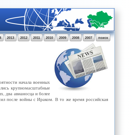
4
2013
2012
2011
2010
2009
2008
2007
поиск
оятности начала военных
ались крупномасштабные
, два авианосца и более
ил после войны с Ираком. В то же время российская