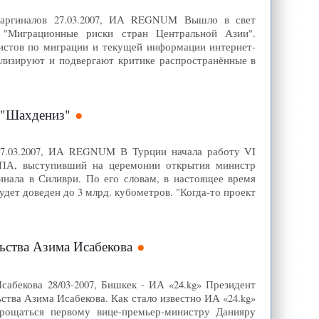
маргиналов 27.03.2007, ИА REGNUM Вышло в свет
"Миграционные риски стран Центральной Азии".
истов по миграции и текущей информации интернет-
ализируют и подвергают критике распространённые в
я "Шахдениз"
 27.03.2007, ИА REGNUM В Турции начала работу VI
 АПА, выступивший на церемонии открытия министр
нала в Силиври. По его словам, в настоящее время
будет доведен до 3 млрд. кубометров. "Когда-то проект
льства Азима Исабекова
сабекова 28/03-2007, Бишкек - ИА «24.kg» Президент
ства Азима Исабекова. Как стало известно ИА «24.kg»
прощаться первому вице-премьер-министру Данияру