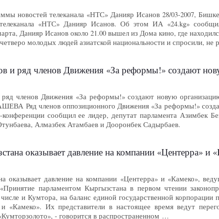
ммы новостей телеканала «НТС» Данияр Исанов 28/03-2007, Биш
телеканала «НТС» Данияр Исанов. Об этом ИА «24.kg» сообщил
арта, Данияр Исанов около 21.00 вышел из Дома кино, где находилс
четверо молодых людей азиатской национальности и спросили, не 
в и ряд членов Движения «За реформы!» создают нову
 ряд членов Движения «За реформы!» создают новую организацию
АШЕВА Ряд членов оппозиционного Движения «За реформы!» созда
с-конференции сообщил ее лидер, депутат парламента Азимбек Б
Отунбаева, Алмазбек Атамбаев и Дооронбек Садырбаев.
на оказывает давление на компании «Центерра» и «Камеко»,
а оказывает давление на компании «Центерра» и «Камеко», ведущ
 «Принятие парламентом Кыргызстана в первом чтении законопр
числе и Кумтора, на баланс единой государственной корпорации п
 и «Камеко». Их представители в настоящее время ведут перег
«Кумторзолото», - говорится в распространенном …