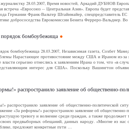
 журналистку 28.03.2007, Время новостей, Аркадий ДУБНОВ Европа
я встреча «Евросоюз -- Центральная Азия». Европа будет предста
 года Германии Франк-Вальтер Штайнмайер, спецпредставитель ЕС
итике добрососедства Еврокомиссии Бенита Ферреро-Вальднер. Во 
в порядок бомбоубежища
рядок бомбоубежища 28.03.2007, Независимая газета, Сохбет Мам
блемы Нарастающее противостояние между США и Ираном из-за я
 власти серьезно отнеслись к заявлениям Ирана о том, что «в случ
редставляющим интерес для США». Поскольку Вашингтон объявил
ормы!» распространило заявление об общественно-пол
!» распространило заявление об общественно-политической ситуа
ние «За реформы!» распространило заявление об общественно-по
растущую тревогу и волнение среди граждан, а также продолжает 
своих предвыборных обещаний, данных народу. «Многие из нас ож
ублике, предложит конкретные пути …