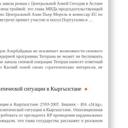
 завела роман с Центральной Азией Сегодня в Астане
влена тройкой: это глава МИДа председательствующей
 по Центральной Азии Пьер Морель и комиссар ЕС по
встрече примет участие и посол Португалии в …
едов Азербайджан не исключает возможности силового
дерной программы Тегерана не может не беспокоить
ае начала силовой операции Тегеран нанесет ответный
 Каспий зоной своих стратегических интересов, не
итической ситуации в Кыргызстане
ции в Кыргызстане 27/03-2007, Бишкек - ИА «24.kg»,
литической ситуации в Кыргызстане. Оппозиционная
требовать от президента КР проведения кардинальных
идали, что глава государства расскажет о реальном