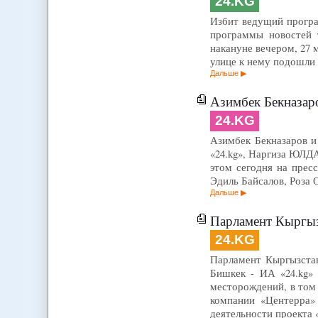
24.KG
Избит ведущий програ
программы новостей 
накануне вечером, 27 м
улице к нему подошли 
Дальше
Азимбек Бекназаро
24.KG
Азимбек Бекназаров и
«24.kg», Наргиза ЮЛД
этом сегодня на прес
Эдиль Байсалов, Роза 
Дальше
Парламент Кыргызста
24.KG
Парламент Кыргызстан
Бишкек - ИА «24.kg»
месторождений, в том 
компании «Центерра»
деятельности проекта 