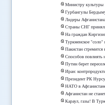
Министру культуры 
Гурбангулы Бердымухамме
Лидеры Афганистана
Страны СНГ приняли п
На граждан Киргизии огр
Туркменское "соло"
Пакистан стремится
Способов повлиять н
Путин берет пересел
Иран: контрпродукти
Президент РК Нурсулт
НАТО в Афганистан
Афганистан не стан
Караул, газы! В Ту