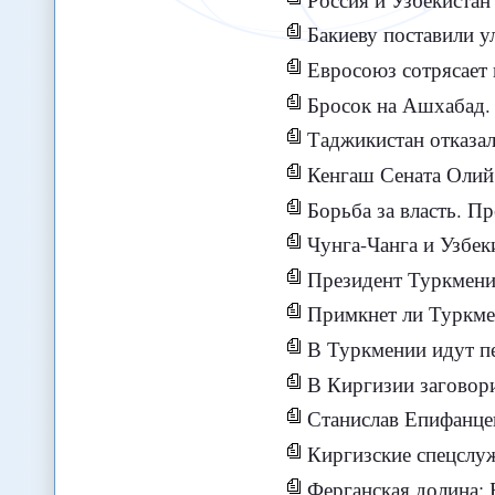
Бакиеву поставили у
Евросоюз сотрясает
Бросок на Ашхабад. Сотр
Таджикистан отказал
Кенгаш Сената Олий Мажлиса Респу
Борьба за власть. П
Чунга-Чанга и Узбек
Президент Туркмени
Примкнет ли Туркме
В Туркмении идут пе
В Киргизии заговор
Станислав Епифанце
Киргизские спецслуж
Ферганская долина: 