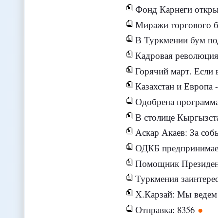
Фонд Карнеги откры
Миражи торгового б
В Туркмении бум по
Кадровая революция
Горячий март. Если в
Казахстан и Европа 
Одобрена программа 
В столице Кыргызстана прохо
Аскар Акаев: За событ
ОДКБ предпринимает
Помощник Президента России Джахан П
Туркмения заинтерес
Х.Карзай: Мы ведем
Отправка: 8356