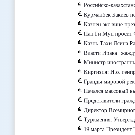
Российско-казахстан
Курманбек Бакиев п
Казнен экс вице-пре
Пан Ги Мун просит С
Казнь Тахи Ясина Ра
Власти Ирака "жажду
Министр иностранных дел Сер
Киргизия: И.о. генп
Гранды мировой рекламы
Начался массовый выез
Представители гражданского сектора
Директор Всемирного 
Туркмения: Утвержд
19 марта Президент Т