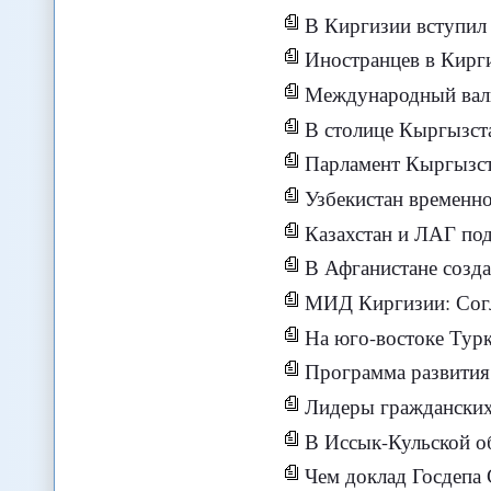
В Киргизии вступил 
Иностранцев в Кирг
Международный валютный фонд
В столице Кыргызстана 
Парламент Кыргызстана допустил п
Узбекистан временно приост
Казахстан и ЛАГ по
В Афганистане созд
МИД Киргизии: Соглашение о бе
На юго-востоке Туркм
Программа развития ООН реализ
Лидеры гражданских органи
В Иссык-Кульской области Кы
Чем доклад Госдепа США о