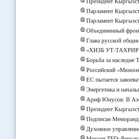
Президент Кыргызстана уполномочил премье
Парламент Кыргызстана отнын
Парламент Кыргызстана одоб
Объединенный фронт «За 
Глава русской общины Казахстана
«ХИЗБ УТ-ТАХРИ
Борьба за наследие
Российский «Мюнхе
ЕС пытается завоев
Энергетика и начал
Ариф Юнусов: В Азерба
Президент Кыргызстана под
Подписан Меморандум о взаимопон
Духовное управление мусу
Миссия TED: Револю