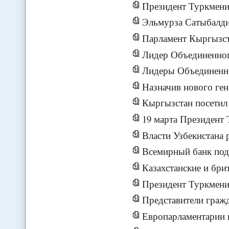
Президент Туркмении выс
Эльмурза Сатыбалдие
Парламент Кыргызстана не одоб
Лидер Объединенного фронта Фе
Лидеры Объединенного фронта «За
Назначив нового генерального прокурор
Кыргызстан посетил предста
19 марта Президент Т
Власти Узбекистана решили 
Всемирный банк под
Казахстанские и брит
Президент Туркмении выс
Представители гражданского сектора
Европарламентарии в