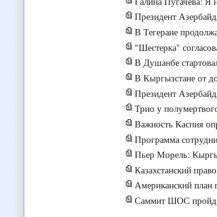
Галина Пугачева: Я не исключаю 
Президент Азербайджана пр
В Тегеране продолжают
"Шестерка" согласов
В Душанбе стартовал
В Кыргызстане от д
Президент Азербайджан
Трио у полумертвог
Важность Каспия опр
Программа сотрудничества ст
Пьер Морель: Кыргыз
Казахстанский правозащитник
Американский план прот
Саммит ШОС пройдет