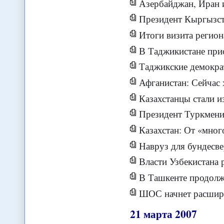
Азербайджан, Иран и Росс
Президент Кыргызстана: М
Итоги визита регио
В Таджикистане приостан
Таджикские демократы раз
Афганистан: Сейчас 
Казахстанцы стали избегать медицинских 
Президент Туркмении
Казахстан: От «многове
Навруз для бундесве
Власти Узбекистана решили
В Ташкенте продолжа
ШОС начнет расширятьс
21
марта
2007