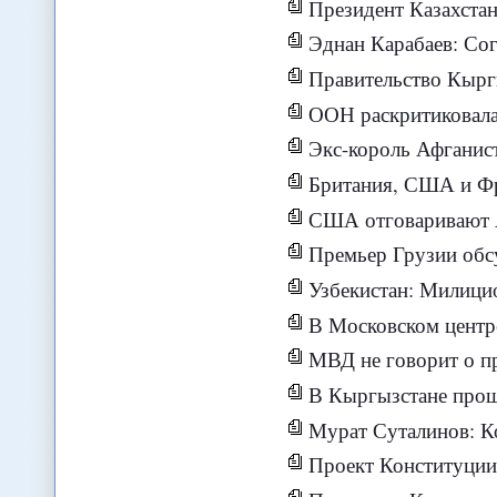
Президент Казахстан
Эднан Карабаев: Соглашение по авиабаз
Правительство Кыргызстана рассчи
ООН раскритиковала 
Экс-король Афганист
Британия, США и Фр
США отговаривают Аф
Премьер Грузии обс
Узбекистан: Милиционе
В Московском центре Ка
МВД не говорит о пр
В Кыргызстане прошл
Мурат Суталинов: Комитет н
Проект Конституции Кыргызск