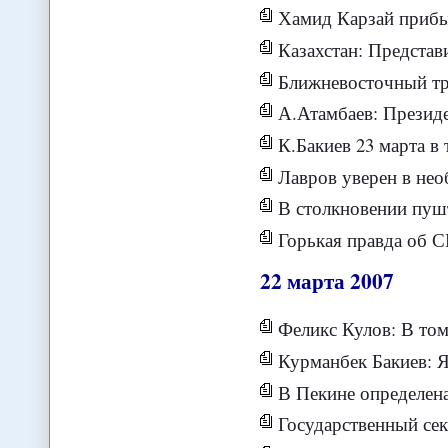
Хамид Карзай прибы
Казахстан: Представител
Ближневосточный тр
А.Атамбаев: Президент Б
К.Бакиев 23 марта в те
Лавров уверен в нео
В столкновении пушт
Горькая правда об 
22
марта
2007
Феликс Кулов: В том, чт
Курманбек Бакиев: 
В Пекине определена дат
Государственный секретарь и ми