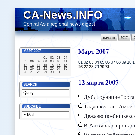
CA-News.INFO
Central Asia regional news digest
начало
2017
Март
2007
МАРТ
2007
01
02
03
04
05
06
07
08
09
10
11
01 02 03 04 05 06 07 08 09 10 
12
13
14
15
16
17
18
26
27
28
29
30
31
19
20
21
22
23
24
25
26
27
28
29
30
31
12
марта
2007
SEARCH
Дублирующие "орг
Таджикистан. Амнис
SUBCRIBE
Дежавю по-бишкекс
В Ашхабаде пройдет
Россия и Узбекистан 