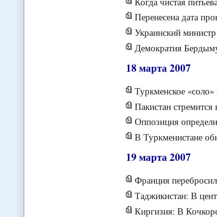
Когда чистая питьева
Перенесена дата пр
Украинский министр зая
Демократия Бердыму
18
марта
2007
Туркменское «соло» на газовой трубе. 
Пакистан стремится 
Оппозиция определи
В Туркменистане обнаружили новую газов
19
марта
2007
Франция перебросила 
Таджикистан: В центре Ду
Киргизия: В Кочкорском р