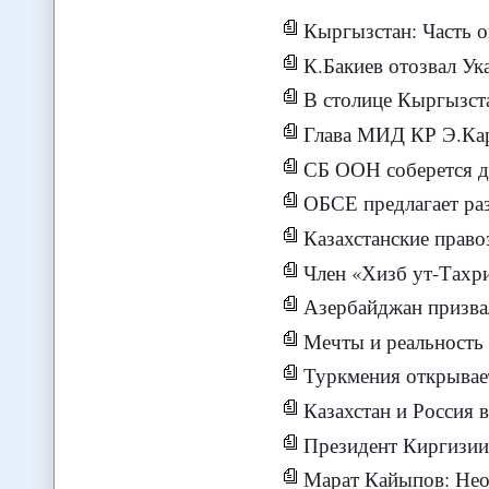
Кыргызстан: Часть о
К.Бакиев отозвал Ук
В столице Кыргызстана 
Глава МИД КР Э.Караб
СБ ООН соберется д
ОБСЕ предлагает разработа
Казахстанские правозащитни
Член «Хизб ут-Тахрира», пытавш
Азербайджан призвал 
Мечты и реальность
Туркмения открывае
Казахстан и Россия в ближа
Президент Киргизии
Марат Кайыпов: Необходимо пров