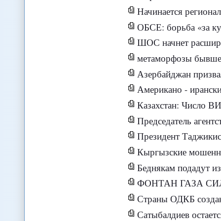
Начинается регионал
ОБСЕ: борьба «за к
ШОС начнет расширя
метаморфозы бывше
Азербайджан призва
Американо - ирански
Казахстан: Число ВИ
Председатель агентства Казахстана по р
Президент Таджикистан
Кыргызские мошенни
Беднякам подадут и
ФОНТАН ГАЗА С
Страны ОДКБ создаю
Сатыбалдиев остается исполн