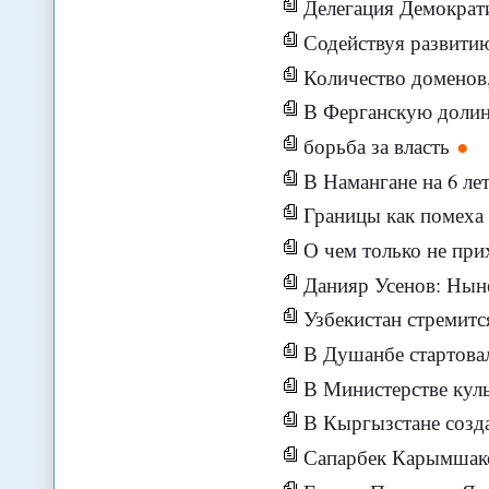
Делегация Демократи
Содействуя развити
Количество доменов,
В Ферганскую доли
борьба за власть
В Намангане на 6 ле
Границы как помеха торгов
О чем только не приходится гово
Данияр Усенов: Нынешняя 
Узбекистан стремитс
В Душанбе стартовал
В Министерстве культу
В Кыргызстане созд
Сапарбек Карымшаков: Надуманные о