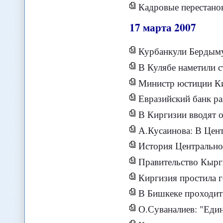
Кадровые перестано
17
марта
2007
Курбанкули Бердыму
В Кулябе наметили стратегию
Министр юстиции Киргизии: В
Евразийский банк ра
В Киргизии вводят о
А.Кусаинова: В Цент
История Центрально
Правительство Кыргызстан
Киргизия простила го
В Бишкеке проходит
О.Суваналиев: "Еди