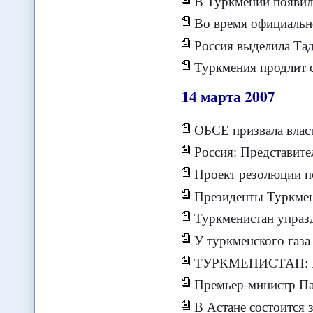
В Туркмении появился перв
Во время официального визита пре
Россия выделила Тад
Туркмения продлит со
14
марта
2007
ОБСЕ призвала власти Уз
Россия: Представители диаспор 
Проект резолюции п
Президенты Туркменистана и
Туркменистан упраз
У туркменского газа
ТУРКМЕНИСТАН:
Премьер-министр Па
В Астане состоится