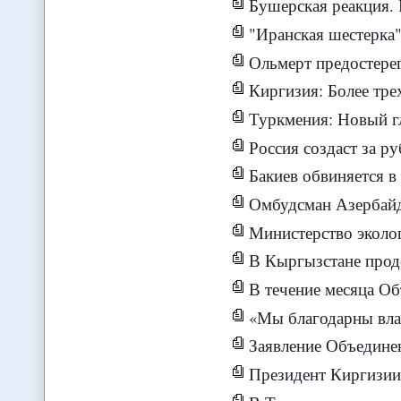
Бушерская реакция. 
"Иранская шестерка"
Ольмерт предостере
Киргизия: Более тр
Туркмения: Новый глав
Россия создаст за рубежо
Бакиев обвиняется в
Омбудсман Азербайд
Министерство экологии и
В Кыргызстане прод
В течение месяца Объедин
«Мы благодарны властям за их полит
Заявление Объединенного 
Президент Киргизии приме