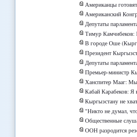
Американцы готовят
Американский Конгресс 
Депутаты парламента 
Тимур Камчибеков: Револю
В городе Оше (Кыргызстан)
Президент Кыргызстана выступит 
Депутаты парламента 
Премьер-министр Кыргызст
Ханспитер Мааг: Мы осознаем,
Кабай Карабеков: Я выхожу из состав
Кыргызстану не хватает 7 милли
"Никто не думал, чт
Общественные слушания по в
ООН разродится рез