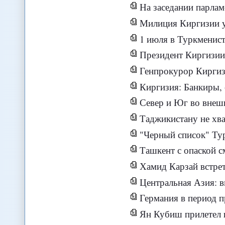
На заседании парламента утве
Милиция Киргизии уси
1 июля в Туркменист
Президент Киргизии пр
Генпрокурор Киргизи
Киргизия: Банкиры, 
Север и Юг во внешне
Таджикистану не хватает динамик
"Черный список" Туркм
Ташкент с опаской с
Хамид Карзай встрет
Центральная Азия: вме
Германия в период председате
Ян Кубиш прилетел