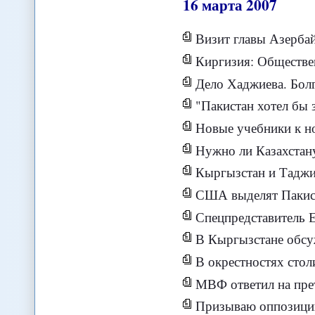
16
марта
2007
Визит главы Азербайд
Киргизия: Общественнос
Дело Хаджиева. Болга
"Пакистан хотел бы закупа
Новые учебники к н
Нужно ли Казахстан
Кыргызстан и Таджик
США выделят Пакист
Спецпредставитель ЕС 
В Кыргызстане обсужда
В окрестностях столицы Кыргызс
МВФ ответил на прет
Призываю оппозицию и власти