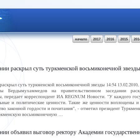
начало
2017
2016
2015
201
нии раскрыл суть туркменской восьмиконечной звез
раскрыл суть туркменской восьмиконечной звезды 14:54 13.02.20
лы Бердымухаммедов на правительственном заседании раск
ы, передает корреспондент ИА REGNUM Новости. "У каждого госу
ьные и политические ценности. Такие же ценности воплощены и
во законной гордости и почитания", - отметил президент Туркмен
уркменскую восьмиконечную …
нии объявил выговор ректору Академии государстве