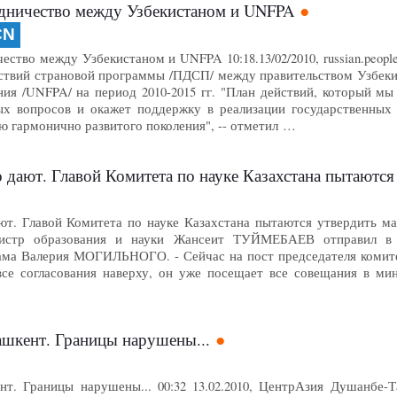
удничество между Узбекистаном и UNFPA
CN
ество между Узбекистаном и UNFPA 10:18.13/02/2010, russian.peopl
ствий страновой программы /ПДСП/ между правительством Узбек
ния /UNFPA/ на период 2010-2015 гг. "План действий, который м
ых вопросов и окажет поддержку в реализации государственных
ю гармонично развитого поколения", -- отметил …
дают. Главой Комитета по науке Казахстана пытаются
т. Главой Комитета по науке Казахстана пытаются утвердить мал
истр образования и науки Жансеит ТУЙМЕБАЕВ отправил в о
ма Валерия МОГИЛЬНОГО. - Сейчас на пост председателя комит
се согласования наверху, он уже посещает все совещания в мин
шкент. Границы нарушены...
нт. Границы нарушены... 00:32 13.02.2010, ЦентрАзия Душанбе