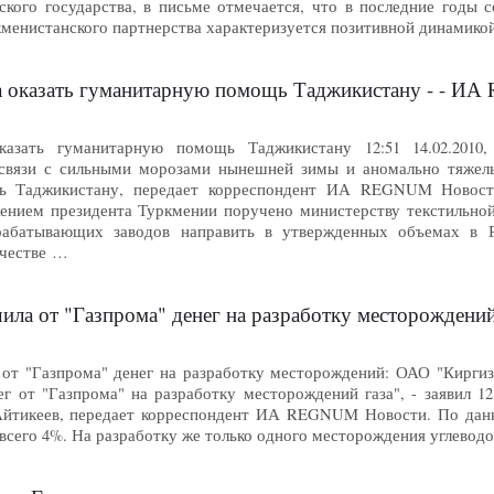
ского государства, в письме отмечается, что в последние годы 
кменистанского партнерства характеризуется позитивной динамико
 оказать гуманитарную помощь Таджикистану - - И
казать гуманитарную помощь Таджикистану 12:51 14.02.20
связи с сильными морозами нынешней зимы и аномально тяжел
 Таджикистану, передает корреспондент ИА REGNUM Новости.
яжением президента Туркмении поручено министерству текстиль
рабатывающих заводов направить в утвержденных объемах в 
ачестве …
чила от "Газпрома" денег на разработку месторожден
 от "Газпрома" денег на разработку месторождений: ОАО "Киргиз
ег от "Газпрома" на разработку месторождений газа", - заявил 
Айтикеев, передает корреспондент ИА REGNUM Новости. По данны
 всего 4%. На разработку же только одного месторождения углево