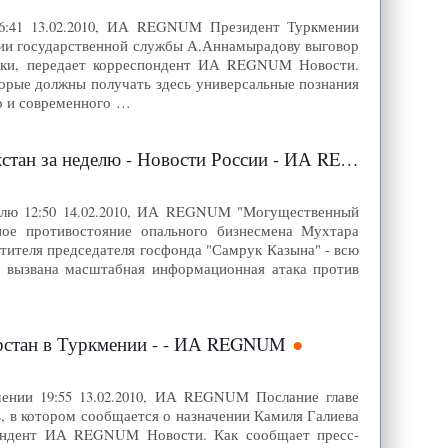
16:41 13.02.2010, ИА REGNUM Президент Туркмении
ии государственной службы А.Аннамырадову выговор
атки, передает корреспондент ИА REGNUM Новости.
торые должны получать здесь универсальные познания
го и современного …
ан за неделю - Новости России - ИА REGNUM
делю 12:50 14.02.2010, ИА REGNUM "Могущественный
ное противостояние опального бизнесмена Мухтара
стителя председателя госфонда "Самрук Казына" - всю
а вызвана масштабная информационная атака против
рстан в Туркмении - - ИА REGNUM
ении 19:55 13.02.2010, ИА REGNUM Послание главе
, в котором сообщается о назначении Камиля Галиева
пондент ИА REGNUM Новости. Как сообщает пресс-