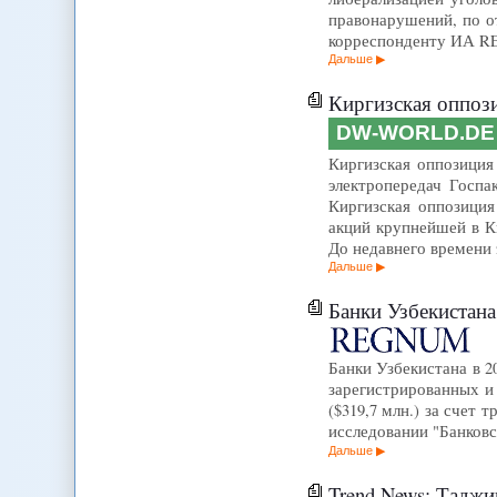
правонарушений, по о
корреспонденту ИА RE
Дальше
Киргизская оппози
DW-WORLD.DE
Киргизская оппозиция к
электропередач Госпа
Киргизская оппозиция
акций крупнейшей в К
До недавнего времени
Дальше
Банки Узбекистана
Банки Узбекистана в 2
зарегистрированных и
($319,7 млн.) за счет 
исследовании "Банковс
Дальше
Trend News: Таджи