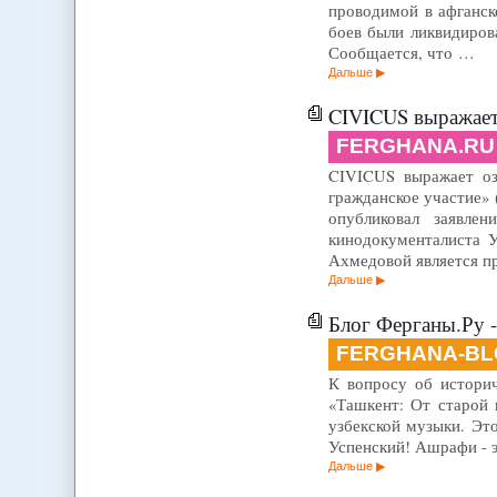
проводимой в афганск
боев были ликвидиров
Сообщается, что …
Дальше
CIVICUS выражает
FERGHANA.RU
CIVICUS выражает оз
гражданское участие» 
опубликовал заявле
кинодокументалиста 
Ахмедовой является п
Дальше
Блог Ферганы.Ру -
FERGHANA-BL
К вопросу об историч
«Ташкент: От старой 
узбекской музыки. Эт
Успенский! Ашрафи - э
Дальше