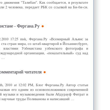
о движения "Талибан". Как сообщается, в результате
и 2 человека, передает РБК со ссылкой на Би-би-си.
истане - Фергана.Ру
.2010 17:25 msk, Фергана.Ру «Всемирный Альянс за
ста стран мира, со штаб-квартирой в Йоханнесбурге,
я властями Узбекистана узбекского фотографа и
ждународной организации, «показательный» суд над
т …
Комментарий читателя
th, 2010 at 12:02 PM, Блог Ферганы.Ру Автор статьи
назвав его одним из основоположников современной
ой музыки и музыковедения были Абдурауф Фитрат и
ий научные труды Поливанова и написавший …