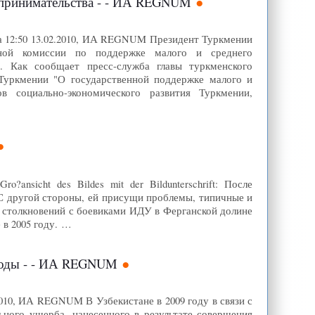
дпринимательства - - ИА REGNUM
а 12:50 13.02.2010, ИА REGNUM Президент Туркмении
нной комиссии по поддержке малого и среднего
 Как сообщает пресс-служба главы туркменского
 Туркмении "О государственной поддержке малого и
в социально-экономического развития Туркмении,
ansicht des Bildes mit der Bildunterschrift: После
С другой стороны, ей присущи проблемы, типичные и
т столкновений с боевиками ИДУ в Ферганской долине
 в 2005 году. …
ободы - - ИА REGNUM
2010, ИА REGNUM В Узбекистане в 2009 году в связи с
ьного ущерба, нанесенного в результате совершения