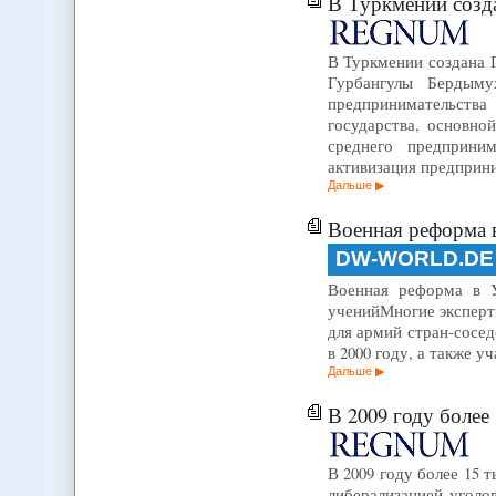
В Туркмении созд
В Туркмении создана 
Гурбангулы Бердыму
предпринимательств
государства, основно
среднего предприним
активизация предприн
Дальше
Военная реформа в
DW-WORLD.DE
Военная реформа в Узб
ученийМногие эксперт
для армий стран-сосе
в 2000 году, а также 
Дальше
В 2009 году боле
В 2009 году более 15 
либерализацией уголо