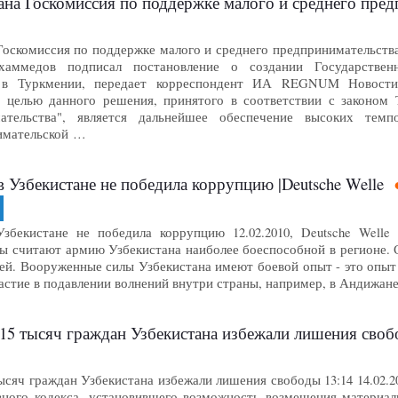
ана Госкомиссия по поддержке малого и среднего пре
Госкомиссия по поддержке малого и среднего предпринимательств
хаммедов подписал постановление о создании Государстве
а в Туркмении, передает корреспондент ИА REGNUM Новости.
й целью данного решения, принятого в соответствии с законом
ательства", является дальнейшее обеспечение высоких темпо
имательской …
 Узбекистане не победила коррупцию |Deutsche Welle
екистане не победила коррупцию 12.02.2010, Deutsche Welle Gro?
ы считают армию Узбекистана наиболее боеспособной в регионе. 
дей. Вооруженные силы Узбекистана имеют боевой опыт - это опы
участие в подавлении волнений внутри страны, например, в Андижане
е 15 тысяч граждан Узбекистана избежали лишения св
тысяч граждан Узбекистана избежали лишения свободы 13:14 14.02.
вного кодекса, установившего возможность возмещения материал