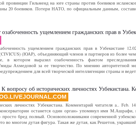
ой провинции Гильменд на юге страны против боевиков исламског
аны 20 боевиков. Потери НАТО, по официальным данным, составил
 озабоченность ущемлением гражданских прав в Узбек
абоченность ущемлением гражданских прав в Узбекистане 12.02
(CIVICUS) (ЮАР), объединяющий членов и партнеров из более чем 
ние, в котором выразил озабоченность фактом преследовани
Умиды Ахмедовой за ее творчество. По мнению авторитетной ме
редупреждением для всей творческой интеллигенции страны и веде
 К вопросу об исторических личностях Узбекистана. 
OG.LIVEJOURNAL.COM
еских личностях Узбекистана. Комментарий читателя a.. Feb. 14
консерватории останется один орган» упомянул имя М.Ашрафи, 
о просто бред полный. Основоположниками современной узбекск
то во многом дутая фигура. Такая же дутая, как Решетов, укравш