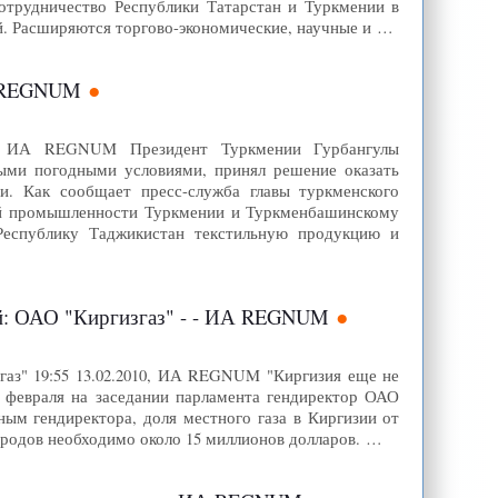
сотрудничество Республики Татарстан и Туркмении в
й. Расширяются торгово-экономические, научные и …
А REGNUM
10, ИА REGNUM Президент Туркмении Гурбангулы
ыми погодными условиями, принял решение оказать
 Как сообщает пресс-служба главы туркменского
ной промышленности Туркмении и Туркменбашинскому
Республику Таджикистан текстильную продукцию и
ий: ОАО "Киргизгаз" - - ИА REGNUM
газ" 19:55 13.02.2010, ИА REGNUM "Киргизия еще не
12 февраля на заседании парламента гендиректор ОАО
м гендиректора, доля местного газа в Киргизии от
дородов необходимо около 15 миллионов долларов. …