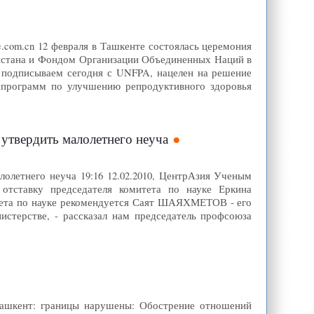
e.com.cn 12 февраля в Ташкенте состоялась церемония
истана и Фондом Организации Объединенных Наций в
ы подписываем сегодня с UNFPA, нацелен на решение
 программ по улучшению репродуктивного здоровья
 утвердить малолетнего неуча
олетнего неуча 19:16 12.02.2010, ЦентрАзия Ученым
тставку председателя комитета по науке Еркина
ета по науке рекомендуется Саят ШАЯХМЕТОВ - его
истерстве, - рассказал нам председатель профсоюза
-Ташкент: границы нарушены: Обострение отношений