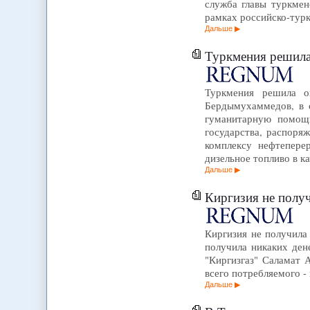
служба главы туркмен
рамках российско-тур
Дальше
Туркмения решила
Туркмения решила о
Бердымухаммедов, в 
гуманитарную помощь
государства, распор
комплексу нефтепере
дизельное топливо в к
Дальше
Киргизия не полу
Киргизия не получила
получила никаких ден
"Киргизгаз" Саламат 
всего потребляемого -
Дальше