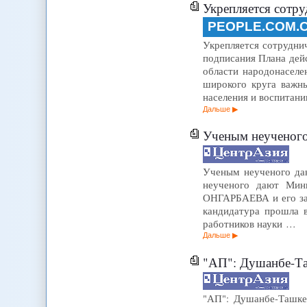
Укрепляется сотр
PEOPLE.COM.
Укрепляется сотруднич
подписания Плана дей
области народонаселе
широкого круга важн
населения и воспитани
Дальше
Ученым неученого 
Ученым неученого даю
неученого дают Мин
ОНГАРБАЕВА и его за
кандидатура прошла в
работников науки …
Дальше
"АП": Душанбе-Та
"АП": Душанбе-Ташке