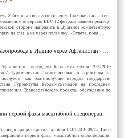
News Узбекистан является соседом Таджикистана, и все
склюзивном интервью BBC 12 февраля заявил премьер-
бекской стороне направить в Душанбе компетентную
азу на глаз, а не через полемику. «Ответа, пока …
ндию через Афганистан - президент Бердымухамедов
 Афганистан - президент Бердымухамедов 13.02.2010
анов/ Туркменистан "заинтересован в строительстве
о послужит как благополучию народов государств-
истана Гурбангулы Бердымухамедов на последнем
твием для Трансафганского проекта, обсуждения по
фазы масштабной спецоперации против талибов
пецоперации против талибов 14.02.2010 09:22, Trend
авершении первой фазы масштабной спецоперации,