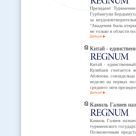
Президент Туркмении
Гурбангулы Бердымуха
за неудовлетворител
"Академия была откры
не только в области п
Дальше
Китай - единственн
Китай - единственный
Кулибаев считается 
Аблязова, совладельца
неделю на первых пол
среднего зятя президе
Дальше
Камиль Галиев на
Камиль Галиев назна
туркменского государ
Полномочным предста