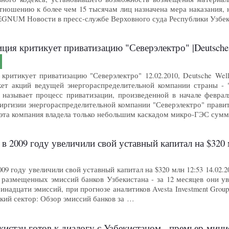
тношению к более чем 15 тысячам лиц назначена мера наказания,
GNUM Новости в пресс-службе Верховного суда Республики Узбек
ция критикует приватизацию "Северэлектро" |Deutsche
ритикует приватизацию "Северэлектро" 12.02.2010, Deutsche Welle G
кет акций ведущей энергораспределительной компании страны - 
 называет процесс приватизации, произведенной в начале феврал
иргизии энергораспределительной компании "Северэлектро" прави
 эта компания владела только небольшим каскадом микро-ГЭС су
 в 2009 году увеличили свой уставный капитал на $32
009 году увеличили свой уставный капитал на $320 млн 12:53 14.0
 размещенных эмиссий банков Узбекистана - за 12 месяцев они ув
тринадцати эмиссий, при прогнозе аналитиков Avesta Investment Group
кий сектор: Обзор эмиссий банков за …
кистан готов к диалогу с Узбекистаном - премьер-мини