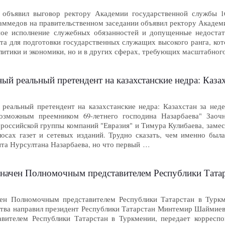
 объявил выговор ректору Академии государственной службы 
ммедов на правительственном заседании объявил ректору Академ
ьное исполнение служебных обязанностей и допущенные недост
та для подготовки государственных служащих высокого ранга, ко
олитики и экономики, но и в других сферах, требующих масштабно
ый реальный претендент на казахстанские недра: Казахст
 реальный претендент на казахстанские недра: Казахстан за не
возможным преемником 69-летнего господина Назарбаева" Заоч
 российской группы компаний "Евразия" и Тимура Кулибаева, заме
осах газет и сетевых изданий. Трудно сказать, чем именно был
нта Нурсултана Назарбаева, но что первый …
значен Полномочным представителем Республики Тата
чен Полномочным представителем Республики Татарстан в Туркм
ства направил президент Республики Татарстан Минтемир Шаймиев
вителем Республики Татарстан в Туркмении, передает коррес