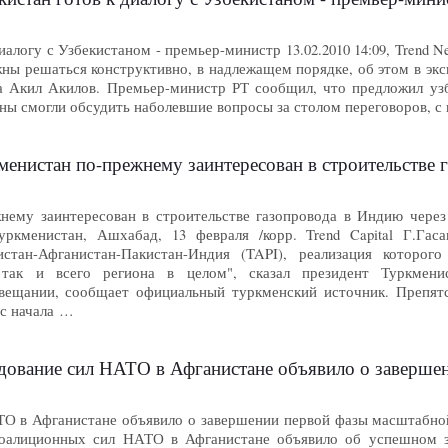
иалогу с Узбекистаном - премьер-министр 13.02.2010 14:09, Trend 
ны решаться конструктивно, в надлежащем порядке, об этом в эк
а Акил Акилов. Премьер-министр РТ сообщил, что предложил уз
ны смогли обсудить наболевшие вопросы за столом переговоров, с гл
нистан по-прежнему заинтересован в строительстве газопровода в И
нему заинтересован в строительстве газопровода в Индию через
 Туркменистан, Ашхабад, 13 февраля /корр. Trend Capital Г.Гас
истан-Афганистан-Пакистан-Индия (TAPI), реализация которог
, так и всего региона в целом", сказал президент Туркмен
вещании, сообщает официальный туркменский источник. Препятс
 с начала …
вание сил НАТО в Афганистане объявило о завершении первой 
О в Афганистане объявило о завершении первой фазы масштабной с
оалиционных сил НАТО в Афганистане объявило об успешном з