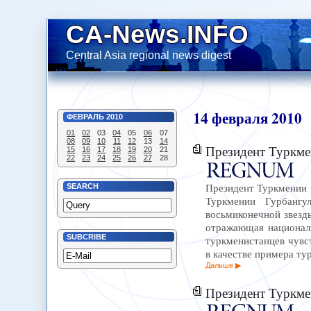
CA-News.INFO
Central Asia regional news digest
14
февраля
2010
ФЕВРАЛЬ
2010
01
02
03
04
05
06
07
08
09
10
11
12
13
14
Президент Туркме
15
16
17
18
19
20
21
22
23
24
25
26
27
28
Президент Туркмении 
SEARCH
Туркмении Гурбангу
восьмиконечной звезд
отражающая национал
SUBCRIBE
туркменистанцев чувст
в качестве примера т
Дальше
Президент Туркме