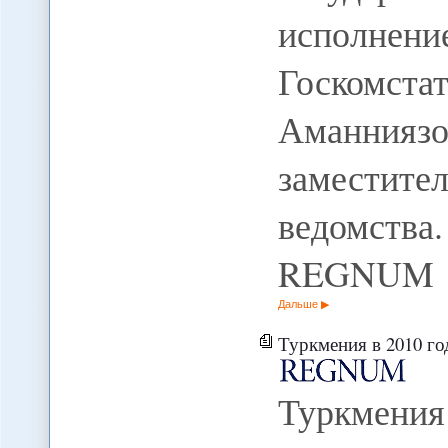
исполнени
Госкомст
Аманниязо
заместит
ведомств
REGNUM
Дальше
Туркмения в 2010 году
Туркмени