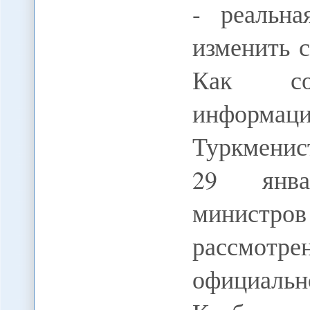
- реальна
изменить 
Как соо
информ
Туркменис
29 янва
министр
рассмотре
официаль