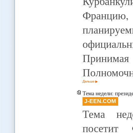
Курбанку
Францию
планир
официальн
Принимая
Полномоч
Дальше
Тема недели: президен
J-EEN.COM
Тема нед
посетит