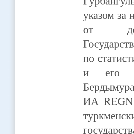
Гурбангу
указом за 
от дол
Государст
по статис
и его з
Бердымура
ИА REGNU
туркменск
государ