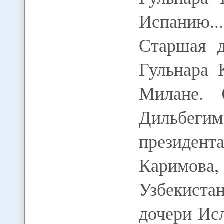
Испанию.
Старшая д
Гульнара 
Милане. 
Дильбе
президен
Каримов
Узбекиста
дочери Ис