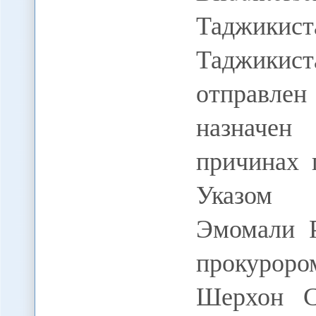
Таджикис
Таджикис
отправлен 
назначе
причинах 
Указом п
Эмомали 
прокурор
Шерхон С