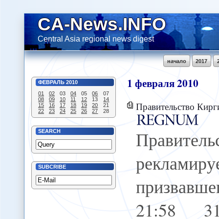
CA-News.INFO
Central Asia regional news digest
начало
2017
1
февраля
2010
ФЕВРАЛЬ
2010
01
02
03
04
05
06
07
08
09
10
11
12
13
14
Правительство Киргизии рекламирует чел
15
16
17
18
19
20
21
22
23
24
25
26
27
28
Правител
SEARCH
рекламир
SUBCRIBE
призвавше
21:58 3