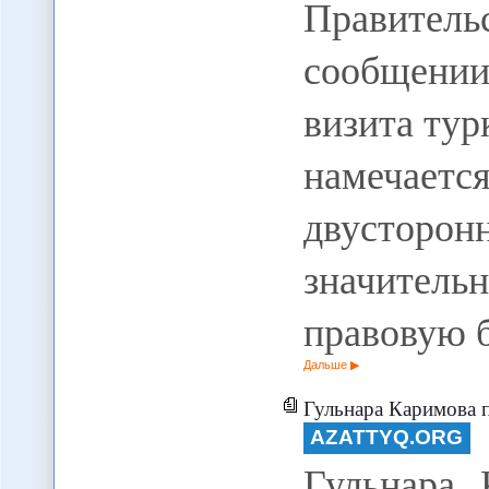
Правител
сообщении
визита ту
намечае
двусторон
значител
правовую 
Дальше
Гульнара Каримова поеха
AZATTYQ.ORG
Гульнара 