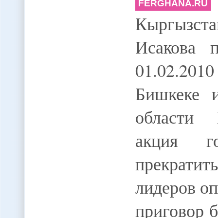
FERGHANA.RU
Кыргызст
Исакова 
01.02.201
Бишкеке 
области 
акция г
прекратит
лидеров о
приговор 