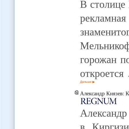
В столице
рекламн
знаменито
Мельнико
горожан по
откроется
Дальше
Александр Князев: Камба
Александр
в Киргизи