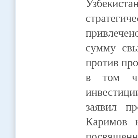
Узбекиста
стратегич
привлечен
сумму свы
против про
в том чи
инвестици
заявил пр
Каримов н
посвяще