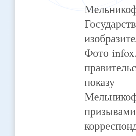
Мельникоф
Госуд
изобразит
Фото info
правитель
показу 
Мельнико
призывами
корреспо