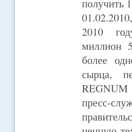
получить 1
01.02.20
2010 год
миллион 5
более одн
сырца, п
REGNUM 
пресс-
правител
ценную те