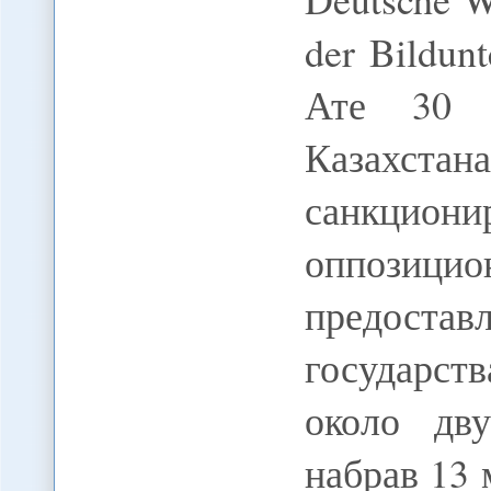
der Bildun
Ате 30 
Казах
санкцион
оппози
предоста
государст
около дву
набрав 13