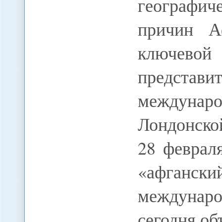
географи
причин А
ключевой 
представ
междуна
Лондонско
28 февраля
«афгански
междунар
сегодня о