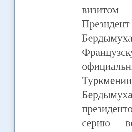
визитом 
Президен
Бердымуха
Французс
официаль
Туркмении
Бердымуха
президент
серию в