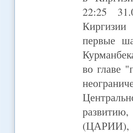
22:25 3
Киргизи
первые ша
Курманбек
во главе "
неогран
Центральн
развитию,
(ЦАРИИ),