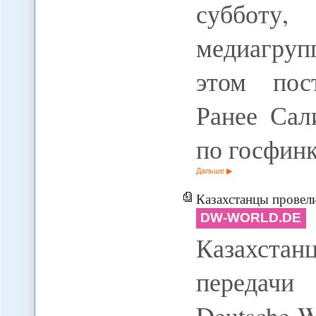
субботу,
медиагруп
этом пос
Ранее Сал
по госфин
Дальше
Казахстанцы провели 
DW-WORLD.DE
Казахста
передачи
Deutsche We