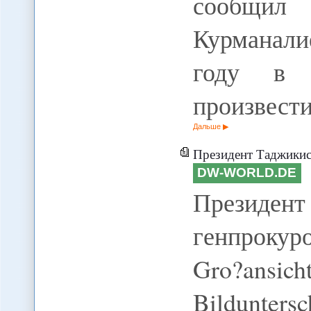
сообщил
Курманали
году в р
произвест
Дальше
Президент Таджикист
DW-WORLD.DE
Президен
генпрокуро
Gro?ansi
Bildunters