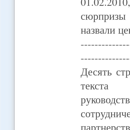
01.02.201
сюрпризы
назвали це
--------------
-----------
Десять ст
текста 
руково
сотрудн
партне