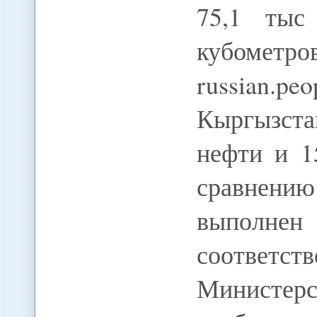
75,1 тыс
кубометр
russian.p
Кыргызст
нефти и 1
сравнени
выполн
соответст
Министерс