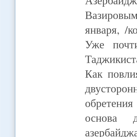
Азербайдж
Вазировы
января, /к
Уже почт
Таджикист
Как повли
двусторо
обретения
основа д
азербайдж