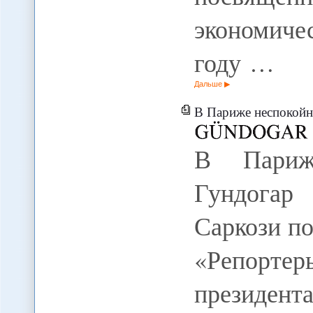
экономиче
году …
Дальше
В Париже неспокойно
В Париже
Гундогар
Саркози п
«Репорт
президент