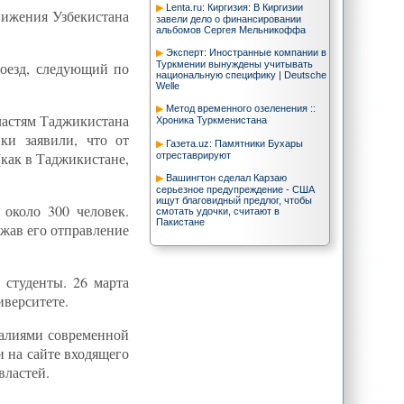
Lenta.ru: Киргизия: В Киргизии
вижения Узбекистана
завели дело о финансировании
альбомов Сергея Мельникоффа
Эксперт: Иностранные компании в
Туркмении вынуждены учитывать
поезд, следующий по
национальную специфику | Deutsche
Welle
Метод временного озеленения ::
властям Таджикистана
Хроника Туркменистана
ки заявили, что от
Газета.uz: Памятники Бухары
(как в Таджикистане,
отреставрируют
Вашингтон сделал Карзаю
серьезное предупреждение - США
ищут благовидный предлог, чтобы
около 300 человек.
смотать удочки, считают в
Пакистане
жав его отправление
CA-NEWS : США надеются, что суд
в отношении трех газет в
Таджикистане подтвердит наличие
 студенты. 26 марта
свободы прессы
иверситете.
МИД Казахстана: Астана и Минск
должны объединиться для усиления
работы ОБСЕ - - ИА REGNUM
еалиями современной
CA-NEWS : Поворот системы
 на сайте входящего
водообеспечения в странах ЦА
властей.
CA-NEWS : The NY Times: Помогут
ли московские теракты Путину?