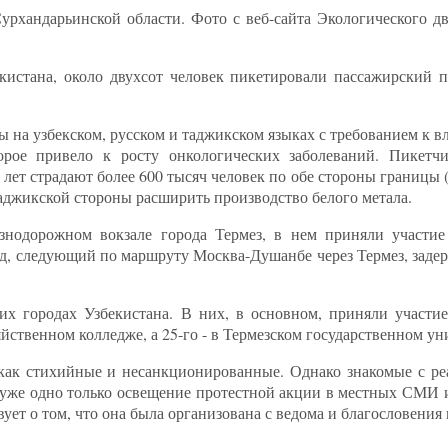
рхандарьинской области. Фото с веб-сайта Экологического д
кистана, около двухсот человек пикетировали пассажирский 
 на узбекском, русском и таджикском языках с требованием к 
орое привело к росту онкологических заболеваний. Пикетчи
лет страдают более 600 тысяч человек по обе стороны границы 
таджикской стороны расширить производство белого метала.
нодорожном вокзале города Термез, в нем приняли участие 
д, следующий по маршруту Москва-Душанбе через Термез, задер
х городах Узбекистана. В них, в основном, приняли участие
ственном колледже, а 25-го - в Термезском государственном ун
 как стихийные и несанкционированные. Однако знакомые с р
 уже одно только освещение протестной акции в местных СМИ и
ет о том, что она была организована с ведома и благословения 