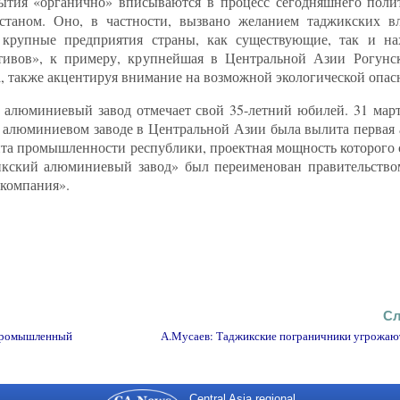
ытия «органично» вписываются в процесс сегодняшнего полит
таном. Оно, в частности, вызвано желанием таджикских вл
а крупные предприятия страны, как существующие, так и на
отивов», к примеру, крупнейшая в Центральной Азии Рогунс
а, также акцентируя внимание на возможной экологической опас
алюминиевый завод отмечает свой 35-летний юбилей. 31 март
 алюминиевом заводе в Центральной Азии была вылита первая
та промышленности республики, проектная мощность которого с
икский алюминиевый завод» был переименован правительство
компания».
Сл
ромышленный
А.Мусаев: Таджикские пограничники угрожаю
Central Asia regional