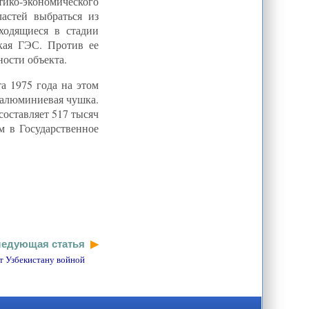
ико-экономического
Мой до дыр! Власти Оша будут
астей выбраться из
вешать на ворота хозяев-грязнуль
особые плакаты
ходящиеся в стадии
кая ГЭС. Против ее
С.Расов: Базовые ценности
Н.Бордюжа. Что глава ОДКБ увидел в
ности объекта.
Киргизии
А.Ахметов: Гора породила мышь.
а 1975 года на этом
Есть ли в Казахстане концепция
национальной политики?
 алюминиевая чушка.
оставляет 517 тысяч
М.Бултай: Лукавый казахстанский
банкир Аблязов в тисках. Между
м в Государственное
Лондоном и Москвой
Т.Ибраев: Лучшая помощь
утопающему - добить, чтобы не
мучился. Именно такой способ
избрал для себя Рахат Алиев,
решивший...
Б.Бешимов: Клан убийц.
Убийствами оппозиционеров в
Киргизии занимается клан Бакиева
А.Шакур: Россия готовится к
едующая статья
"центральноазиатскому реваншу".
Зачем генерал Бордюжа ездил в
т Узбекистану войной
Кыргызстан?
В.Парамонов/О.Столповский/
А.Строков: Российское присутствие
в нефтегазовой отрасли Казахстана