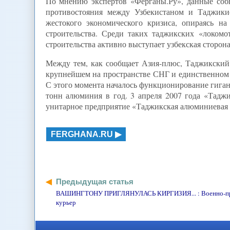
По мнению экспертов «Ферганы.Ру», данные соб
противостояния между Узбекистаном и Таджикис
жестокого экономического кризиса, опираясь н
строительства. Среди таких таджикских «локом
строительства активно выступает узбекская сторон
Между тем, как сообщает Азия-плюс, Таджикский 
крупнейшем на пространстве СНГ и единственном
С этого момента началось функционирование гиган
тонн алюминия в год. 3 апреля 2007 года «Тадж
унитарное предприятие «Таджикская алюминиевая 
FERGHANA.RU
Предыдущая статья
ВАШИНГТОНУ ПРИГЛЯНУЛАСЬ КИРГИЗИЯ... : Военно-п
курьер