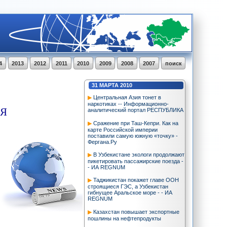
4
2013
2012
2011
2010
2009
2008
2007
поиск
31
МАРТА
2010
Центральная Азия тонет в
наркотиках -- Информационно-
ИЯ
аналитический портал РЕСПУБЛИКА
Сражение при Таш-Кепри. Как на
карте Российской империи
поставили самую южную «точку» -
Фергана.Ру
В Узбекистане экологи продолжают
пикетировать пассажирские поезда -
- ИА REGNUM
Таджикистан покажет главе ООН
строящиеся ГЭС, а Узбекистан
гибнущее Аральское море - - ИА
REGNUM
Казахстан повышает экспортные
пошлины на нефтепродукты