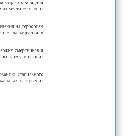
м и против западной
Мой до дыр! Власти Оша будут
висимости от уровня
вешать на ворота хозяев-грязнуль
особые плакаты
С.Расов: Базовые ценности
Н.Бордюжа. Что глава ОДКБ увидел в
селения на терроризм
Киргизии
стам варьируется в
А.Ахметов: Гора породила мышь.
Есть ли в Казахстане концепция
национальной политики?
держку смертников и
М.Бултай: Лукавый казахстанский
банкир Аблязов в тисках. Между
ного урегулирования
Лондоном и Москвой
Т.Ибраев: Лучшая помощь
утопающему - добить, чтобы не
мучился. Именно такой способ
ованию стабильного
избрал для себя Рахат Алиев,
кальные настроения
решивший...
Б.Бешимов: Клан убийц.
Убийствами оппозиционеров в
Киргизии занимается клан Бакиева
А.Шакур: Россия готовится к
"центральноазиатскому реваншу".
Зачем генерал Бордюжа ездил в
Кыргызстан?
В.Парамонов/О.Столповский/
А.Строков: Российское присутствие
в нефтегазовой отрасли Казахстана