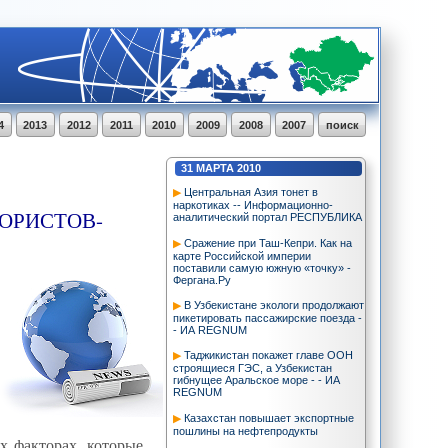
4
2013
2012
2011
2010
2009
2008
2007
поиск
31
МАРТА
2010
Центральная Азия тонет в
наркотиках -- Информационно-
ОРИСТОВ-
аналитический портал РЕСПУБЛИКА
Сражение при Таш-Кепри. Как на
карте Российской империи
поставили самую южную «точку» -
Фергана.Ру
В Узбекистане экологи продолжают
пикетировать пассажирские поезда -
- ИА REGNUM
Таджикистан покажет главе ООН
строящиеся ГЭС, а Узбекистан
гибнущее Аральское море - - ИА
REGNUM
Казахстан повышает экспортные
пошлины на нефтепродукты
х факторах, которые