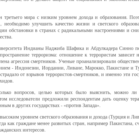
н третьего мира с низким уровнем дохода и образования. Поэ
, необходимо улучшить качество жизни и светского образов
ации обстановки в странах с радикальными настроениями и с
ества.
иверситета Индианы Наджиба Шафика и Абдулкадера Синно по
спространение терроризма: отношение к террористам зависит н
авлена агрессия смертников. Ученые проанализировали обществ
нием - Индонезии, Иордании, Ливане, Марокко, Пакистане и 
острадало от взрывов террористов-смертников, и именно эти го
хидов.
олько вопросов, целью которых было выяснить, можно ли 
этом исследователи предложили респондентам дать оценку тер
ным в других государствах - «против Запада».
 высоким уровнем светского образования и дохода (Турция и Ли
гда как граждане менее развитых стран, например Пакистана, 
ажданских интересов.