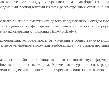
кты на территории других стран под знаменами борьбы за исла
ведливыми респондентами из всех рассмотренных стран вне за
 однако мнение о смертниках далеко неоднозначно. Взгляды на
и социальными факторами, отношение общества к террори
ательных операций», - пояснил Наджиб Шафик.
рекомендации, которые могли бы уменьшить общественную под
альное «пушечное мясо» для вербовщиков - на стратегию мир
тельство и бизнес-инициативы, что поспособствует формир
бществ с остальным миром. Кроме того, уравновесить ради
реди молодежи навыков мирного урегулирования конфликтов.