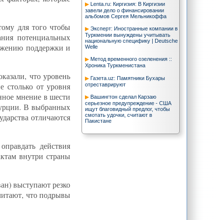
Lenta.ru: Киргизия: В Киргизии
завели дело о финансировании
альбомов Сергея Мельникоффа
тому для того чтобы
Эксперт: Иностранные компании в
Туркмении вынуждены учитывать
ания потенциальных
национальную специфику | Deutsche
нижению поддержки и
Welle
Метод временного озеленения ::
Хроника Туркменистана
казали, что уровень
Газета.uz: Памятники Бухары
е столько от уровня
отреставрируют
енное мнение в шести
Вашингтон сделал Карзаю
серьезное предупреждение - США
Турции. В выбранных
ищут благовидный предлог, чтобы
смотать удочки, считают в
сударства отличаются
Пакистане
CA-NEWS : США надеются, что суд
в отношении трех газет в
оправдать действия
Таджикистане подтвердит наличие
свободы прессы
актам внутри страны
МИД Казахстана: Астана и Минск
должны объединиться для усиления
работы ОБСЕ - - ИА REGNUM
ван) выступают резко
CA-NEWS : Поворот системы
считают, что подрывы
водообеспечения в странах ЦА
CA-NEWS : The NY Times: Помогут
ли московские теракты Путину?