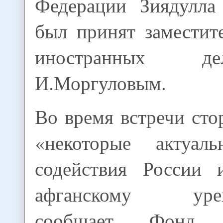
Федерации Зиядулла
был принят заместит
иностранных д
И.Моргуловым.
Во время встречи ст
«некоторые актуал
содействия России 
афганскому урегу
сообщает Фонд р