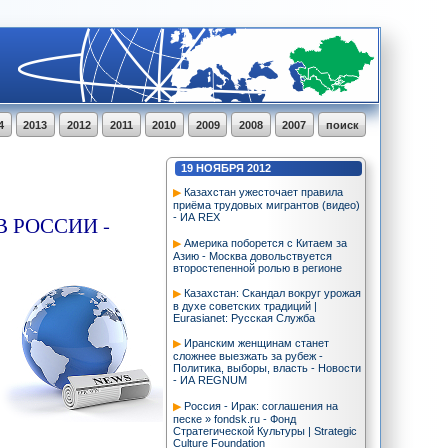
4
2013
2012
2011
2010
2009
2008
2007
поиск
19
НОЯБРЯ
2012
Казахстан ужесточает правила
приёма трудовых мигрантов (видео)
 РОССИИ -
- ИА REX
Америка поборется с Китаем за
Азию - Москва довольствуется
второстепенной ролью в регионе
Казахстан: Скандал вокруг урожая
в духе советских традиций |
Eurasianet: Русская Служба
Иранским женщинам станет
сложнее выезжать за рубеж -
Политика, выборы, власть - Новости
- ИА REGNUM
Россия - Ирак: соглашения на
песке » fondsk.ru - Фонд
Стратегической Культуры | Strategic
Culture Foundation