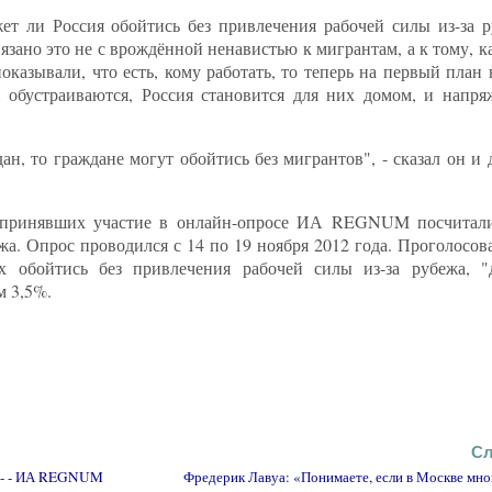
 ли Россия обойтись без привлечения рабочей силы из-за ру
язано это не с врождённой ненавистью к мигрантам, а к тому, к
казывали, что есть, кому работать, то теперь на первый план
бустраиваются, Россия становится для них домом, и напряж
н, то граждане могут обойтись без мигрантов", - сказал он и 
, принявших участие в онлайн-опросе ИА REGNUM посчитали
жа. Опрос проводился с 14 по 19 ноября 2012 года. Проголосов
х обойтись без привлечения рабочей силы из-за рубежа, "
м 3,5%.
Сл
ю - - ИА REGNUM
Фредерик Лавуа: «Понимаете, если в Москве мног