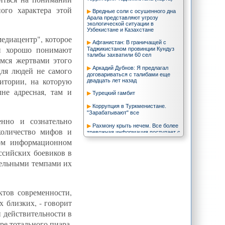
ого характера этой
Вредные соли с осушенного дна
Арала представляют угрозу
экологической ситуации в
Узбекистане и Казахстане
едиацентр", которое
Афганистан: В граничащей с
и хорошо понимают
Таджикистаном провинции Кундуз
талибы захватили 60 сел
мся жертвами этого
Аркадий Дубнов: Я предлагал
для людей не самого
договариваться с талибами еще
дитории, на которую
двадцать лет назад
лне адресная, там и
Турецкий гамбит
Коррупция в Туркменистане.
"Зарабатывают" все
нно и сознательно
Рахмону крыть нечем. Все более
количество мифов и
тревожная информация поступает с
афгано-таджикской границы
ном информационном
ссийских боевиков в
Богатство Китая будет прирастать
таджикскими горами?
тельными темпами их
Продпрограмма ООН помогла
улучшить питание в столовых 200
школ Киргизии
ктов современности,
Ермек Тайчибеков арестован в
х близких, - говорит
Казахстане
 действительности в
В Казахстане в «психушку»
отправлен сторонник союза с
ре тотального пиара,