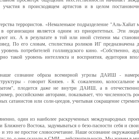
, участия в происходящем артистов и в целом постановочн
ерства террористов. «Немаленькое подразделение "Аль-Хайат м
в организации является одним из приоритетных. Эти люд
уют их. А в результате в той или иной степени мы станови
овед. По его словам, стилистика роликов ИГ предназначена 
, уровень потребителей голливудского кино. «Собственно, ау
рно такой уровень интеллекта и восприятия, аудитория впо
наше сознание образа всемирной угрозы ДАИШ - намере
труктуры - говорит Князев. - К сожалению, колоссальное 
ифатом", плодится даже не внутри ДАИШ, а в отечествен
ример, российскими авторами, показывает, что численность ро
ых сатанистов или солн-цеедов, учитывая сокращение стреми
омненно, один из наиболее раскрученных международных прое
 Ближнего Востока, задумываться о безо-пасности себя и свои
 и это не простое словосочетание. Наше осознание окружающей
: то, о чем сказали в СМИ, - действительность. Мы живем в ми