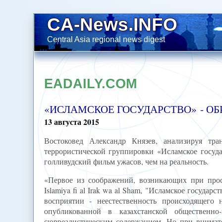
CA-News.INFO
Central Asia regional news digest
EADAILY.COM
«ИСЛАМСКОЕ ГОСУДАРСТВО» - О
13
августа
2015
Востоковед Александр Князев, анализируя тр
террористической группировки «Исламское госуда
голливудский фильм ужасов, чем на реальность.
«Первое из соображений, возникающих при прос
Islamiya fi al Irak wa al Sham, "Исламское госуда
восприятии - неестественность происходящего
опубликованной в казахстанской общественно-
сюрреалистическим содержанием. Но при внимат