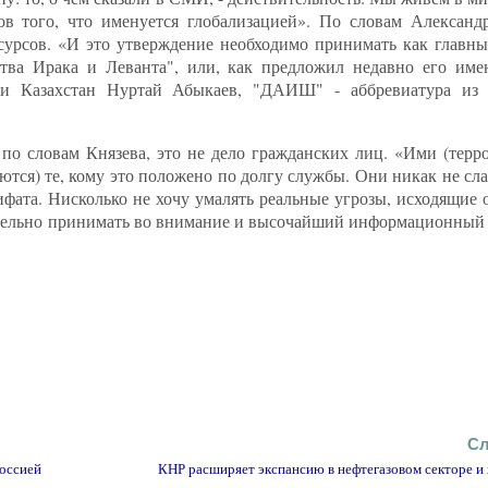
в того, что именуется глобализацией». По словам Александ
есурсов. «И это утверждение необходимо принимать как главн
тва Ирака и Леванта", или, как предложил недавно его имен
ки Казахстан Нуртай Абыкаев, "ДАИШ" - аббревиатура из а
 по словам Князева, это не дело гражданских лиц. «Ими (терр
ются) те, кому это положено по долгу службы. Они никак не сла
фата. Нисколько не хочу умалять реальные угрозы, исходящие 
зательно принимать во внимание и высочайший информационный 
Сл
Россией
КНР расширяет экспансию в нефтегазовом секторе и