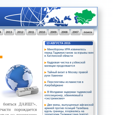
4
2013
2012
2011
2010
2009
2008
2007
поиск
13
АВГУСТА
2015
Минобороны ИРА извинилось
перед Таджикистаном за взрывы мин
в Хатлонской области
Кадровая чистка в узбекской
милиции продолжается
Тайный визит в Москву правой
руки Хаменеи
Перспективы исламистов в
Азербайджане
В Молдавии задержан таджикский
оппозиционер, обвиняемый в
«экстремизме»
ли бояться ДАИШ?»,
Две мины, выпущенные афганской
армией против позиций Талибана
тчасти порождается
вдоль границы, взорвались на
иться на понимании
территории Таджикистана (карта)