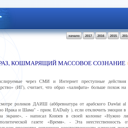
начало
2017
2016
2015
201
БРАЗ, КОШМАРЯЩИЙ МАССОВОЕ СОЗНАНИЕ
анслируемые через СМИ и Интернет преступные действия
рство» (ИГ), считает, что образ «халифата» больше похож на
мотре роликов ДАИШ (аббревиатура от арабского Dawlat al
рство Ирака и Шама" - прим. EADaily ), если отключить эмоции в
 на экране», - написал Князев в своей колонке «Нужно 
политической газете «Время». - Эта неестественность о
ельном просмотре ощущение неестественности начинает зижд