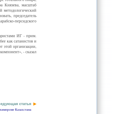
Россией
ра Князева, масштаб
«Исламское государство» - образ,
ый методологический
кошмарящий массовое сознание
овать, председатель
КНР расширяет экспансию в
рабско-персидского
нефтегазовом секторе и химпроме
Казахстана
Доклад: ИГ сосредоточится на
вербовке членов на Кавказе,
ористами ИГ - прим.
Средней Азии
бее как сатанистов и
В Туркменистане вчетверо
от этой организации,
выросло число пользователей
интернета
компонент», - сказал
Запад или Восток: куда Иран и
Азербайджан тянут «газовый канат»?
Ротация кадров на таджикском ТВ
и Радио: назревает скандал?
Бисвал: Интересы США в регионе
долгосрочные и основаны на
прочном фундаменте
Рост ВИЧ в Узбекистане: Какие
мигранты виноваты, или О чем
молчат чиновники
едующая статья
 химпроме Казахстана