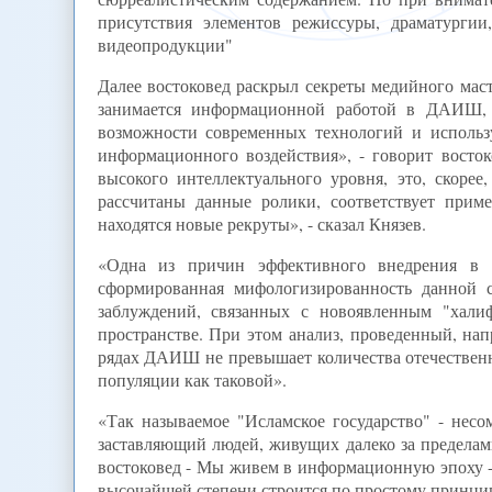
присутствия элементов режиссуры, драматургии
видеопродукции"
Далее востоковед раскрыл секреты медийного маст
занимается информационной работой в ДАИШ, 
возможности современных технологий и использ
информационного воздействия», - говорит восток
высокого интеллектуального уровня, это, скорее
рассчитаны данные ролики, соответствует приме
находятся новые рекруты», - сказал Князев.
«Одна из причин эффективного внедрения в 
сформированная мифологизированность данной с
заблуждений, связанных с новоявленным "хал
пространстве. При этом анализ, проведенный, нап
рядах ДАИШ не превышает количества отечественн
популяции как таковой».
«Так называемое "Исламское государство" - нес
заставляющий людей, живущих далеко за пределами
востоковед - Мы живем в информационную эпоху -
высочайшей степени строится по простому принципу