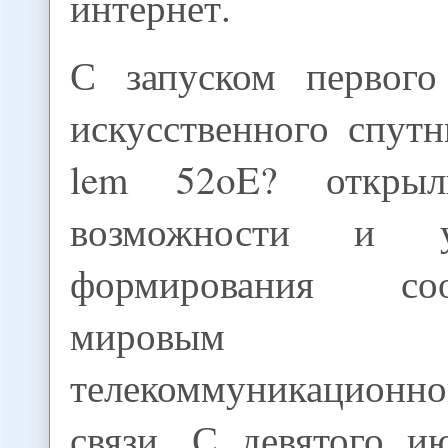
интернет.
С запуском первого
искусственного спут
lem 52oE? открыл
возможности и у
формирования соо
мировым ст
телекоммуникацио
связи. С девятого и