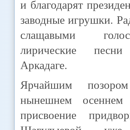
и благодарят президен
заводные игрушки. Р
слащавыми гол
лирические песн
Аркадаге.
Ярчайшим позоро
нынешнем осеннем 
присвоение придвор
Шагулыевой, уже 