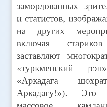
замордованных зрите
и статистов, изобра
на других меропри
включая старико
заставляют многокра
«туркменский рэ
«Аркадага шохра
Аркадагу!»). Это 
массовое камла