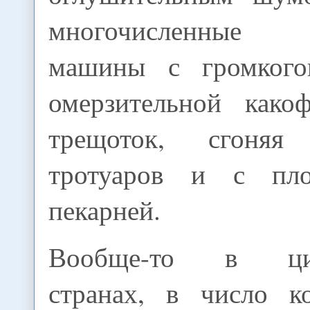
многочисленные 
машины с громкого
омерзительной како
трещоток, сгоня
тротуаров и с пл
пекарней.
Вообще-то в цив
странах, в число к