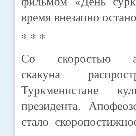
фильмом «День сурк
время внезапно остан
* * *
Со скоростью аха
скакуна распрос
Туркменистане ку
президента. Апофеоз
стало скоропостижно