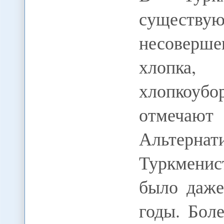
существую
несоверш
хлопка
хлопкоу
отмечают
Альте
Туркменис
было даже
годы. Бол