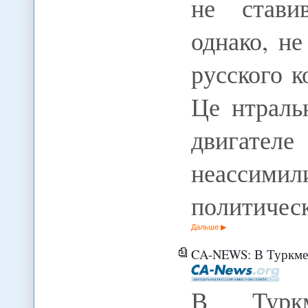
не стави
однако, н
русского 
Це нтрал
двигателе
неассимил
политичес
Дальше
CA-NEWS: В Туркменистане, 
В Туркм