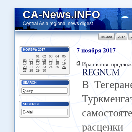
CA-News.INFO
Central Asia regional news digest
начало
2017
7
ноября
2017
НОЯБРЬ
2017
01
02
03
04
05
06
07
08
09
10
11
12
Иран вновь предложил Туркмен
13
14
15
16
17
18
19
20
21
22
23
24
25
26
27
28
29
30
В Тегеран
SEARCH
Туркменга
SUBCRIBE
самостоят
расценк