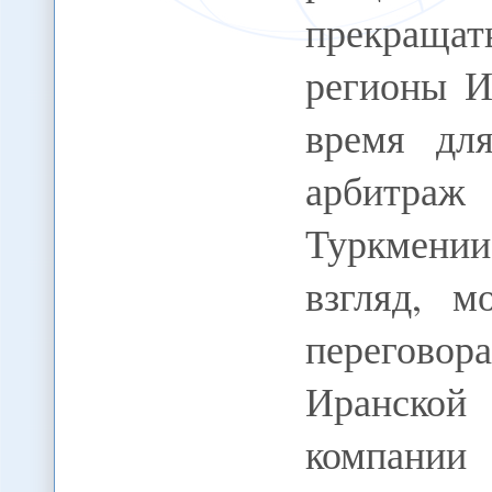
прекращат
регионы И
время дл
арбитраж
Туркмении
взгляд, м
перегово
Иранско
компании