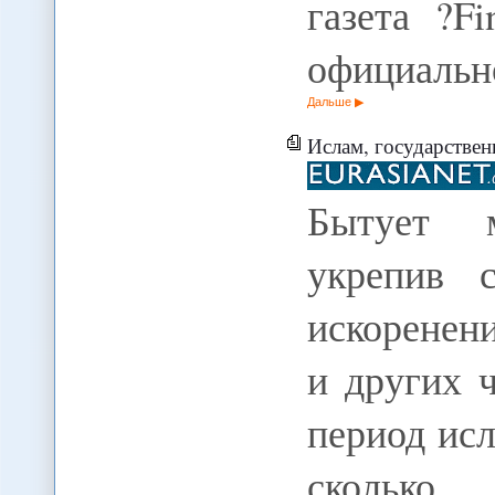
газета ?F
официальн
Дальше
Ислам, государственн
Бытует м
укрепив 
искоренен
и других 
период исл
сколько 