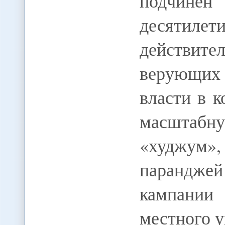
подчине
десятил
действит
верующих
власти в к
масштабн
«худжум
паранджей
кампании
местного 