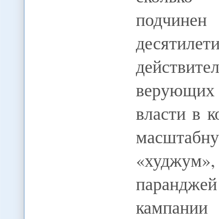
подчине
десятил
действит
верующих
власти в к
масштабн
«худжум
паранджей
кампании