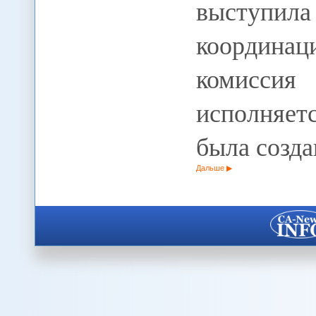
выступи
координа
комиссия
исполняет
была созда
Дальше