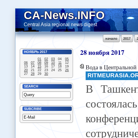
CA-News.INFO
Central Asia regional news digest
начало
2017
28
ноября
2017
НОЯБРЬ
2017
01
02
03
04
05
06
07
08
09
10
11
12
Вода в Центральной 
13
14
15
16
17
18
19
20
21
22
23
24
25
26
27
28
29
30
RITMEURASIA.O
В Ташкен
SEARCH
состоялас
SUBCRIBE
конферен
сотруднич