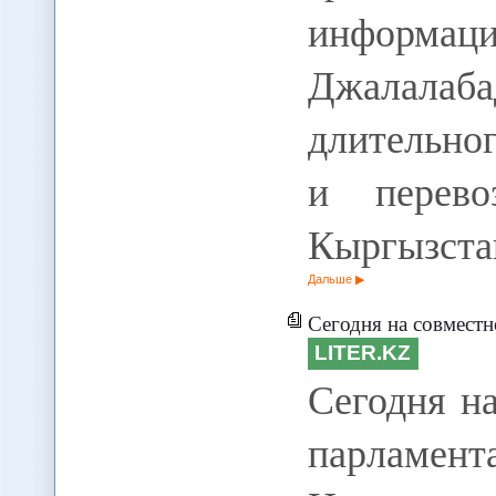
информац
Джалалаб
длительно
и перев
Кыргызста
Дальше
Сегодня на совместном заседании пала
LITER.KZ
Сегодня н
парламен