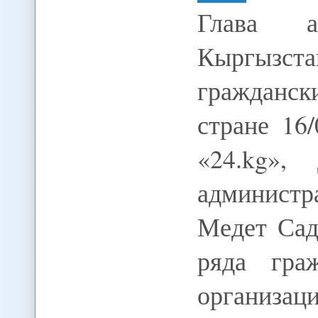
Глава ад
Кыргызста
гражданск
стране 16
«24.kg»
администр
Медет Сад
ряда гра
организац