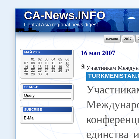
CA-News.INFO
Central Asia regional news digest
начало
2017
16
мая
2007
МАЙ
2007
01
02
03
04
05
06
07
08
09
10
11
12
13
Участникам Международной конференции "Доро
14
15
16
17
18
19
20
21
22
23
24
25
26
27
28
29
30
31
TURKMENISTAN.
Участника
SEARCH
Междунар
SUBCRIBE
конферен
единства 