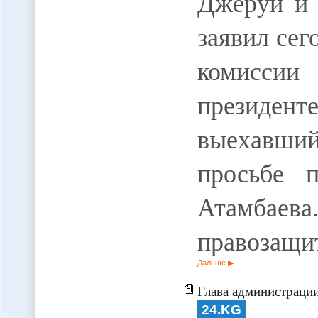
Джеруй и 
заявил сег
комиссии
президе
выехавши
просьбе п
Атамбае
правозащи
Дальше
Глава администрации президента
24.KG