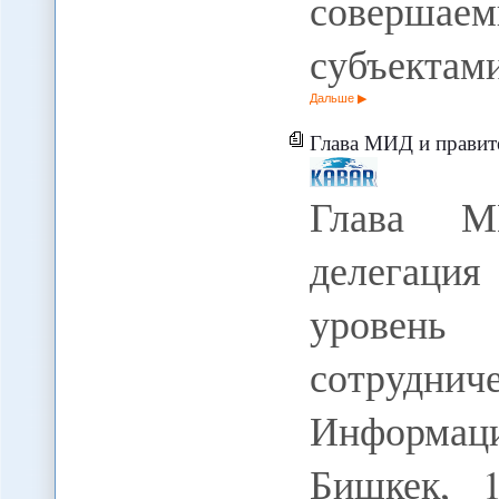
соверша
субъектам
Дальше
Глава МИД и правительственная 
Глава М
делегация
уровень
сотрудни
Информац
Бишкек, 