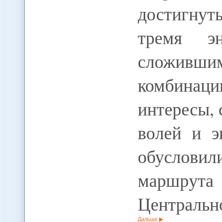
достигну
тремя эн
сложивш
комбина
интересы,
волей и э
обуслови
маршрут
Центральн
Дальше