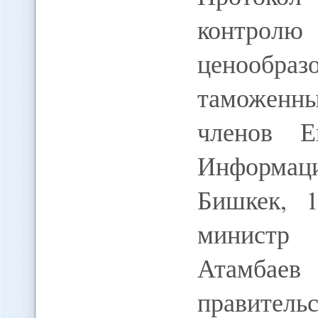
контро
ценообраз
таможенн
членов Е
Информац
Бишкек, 
министр
Атамбаев
правите