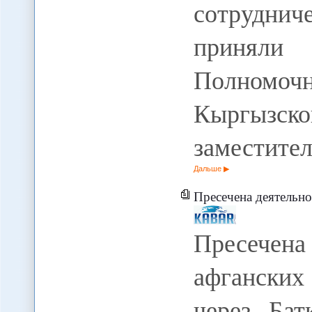
сотрудни
приняли 
Полномо
Кыргызск
заместите
Дальше
Пресечена деятельность канала п
Пресечена 
афганских
через Бат