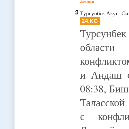
Дальше
Турсунбек Акун: Ситуация в Таласско
24.KG
Турсунбек
области
конфликто
и Андаш о
08:38, Биш
Таласской
с конфли