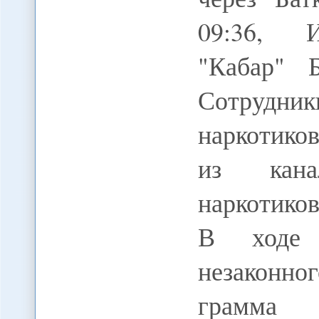
09:36, И
"Кабар" 
Сотрудни
наркотико
из кана
наркотико
В ходе 
незаконно
грамма 