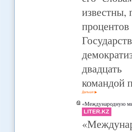
известны, 
проценто
Государ
демократи
двадцать
командой 
Дальше
«Международную миграцию нуж
LITER.KZ
«Междун