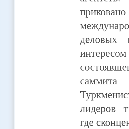
приковано
междуна
деловых 
интерес
состоявш
саммита 
Туркменис
лидеров т
где сконц