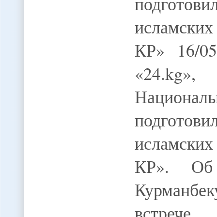
подготови
исламских
КР» 16/0
«24.kg»
Национа
подготови
исламских
КР». Об 
Курманбек
встрече 