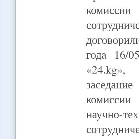
комиссии 
сотруднич
договорил
года 16/0
«24.kg»,
заседани
комиссии 
научно-т
сотруднич