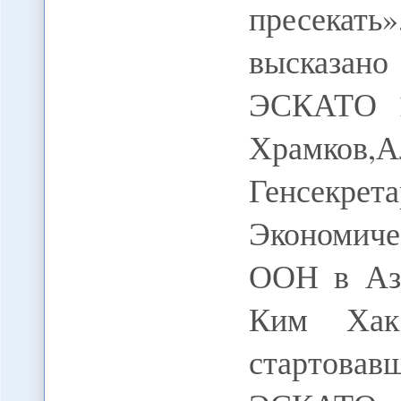
пресекат
высказан
ЭСКАТО 16
Храмков
Генсекр
Экономиче
ООН в Ази
Ким Хак
стартова