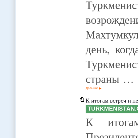
Туркмен
возрожде
Махтумкул
день, ког
Туркмени
страны …
Дальше
К итогам встреч и пер
TURKMENISTAN.
К итога
Президент