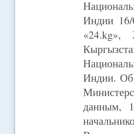
Национал
Индии 16/
«24.kg»
Кыргызс
Национал
Индии. Об
Министер
данным, 1
начальн