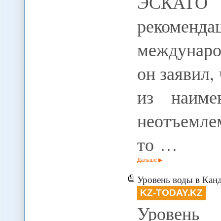
ЭСКАТО 
рекоменда
междунаро
он заявил
из наиме
неотъемле
то …
Дальше
Уровень воды в Канды
KZ-TODAY.KZ
Уровень