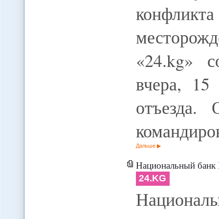
конфли
месторож
«24.kg» 
вчера, 15
отъезда.
командиро
Дальше
Национальный банк Кыргызстана
24.KG
Национа