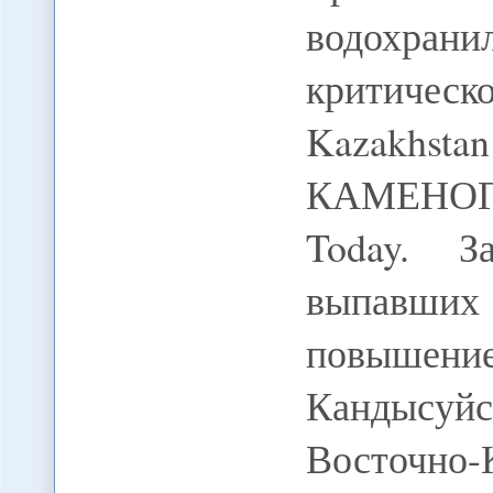
водохра
критиче
Kazak
КАМЕНОГО
Today. З
выпавших
повыше
Кандысу
Восточно-