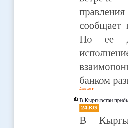
правлени
сообщает 
По ее д
исполн
взаимопон
банком ра
Дальше
В Кыргызстан прибы
24.KG
В Кыргыз