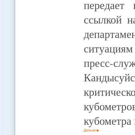
передает 
ссылкой н
департа
ситуациям
пресс-с
Кандысуй
критиче
кубомет
кубометра 
Дальше