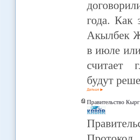
договорил
года. Как
Акылбек Ж
в июле или
считает г
будут реш
Дальше
Правительство Кыргызстана утвердило Протокол об о
Правитель
Протокол