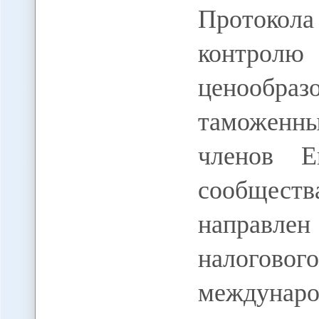
Протокола
контро
ценообраз
таможенн
членов Ев
сообщест
направле
налоговог
междун