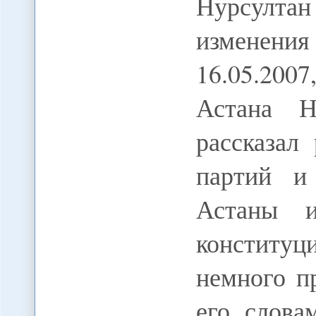
Нурсулта
изменени
16.05.200
Астана Н
рассказал
партий и
Астаны 
конституц
немного п
его слова