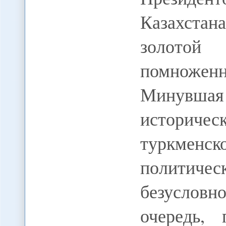
Казахстан
золотой 
помножен
Минувшая
историч
туркмен
политиче
безусловн
очередь,