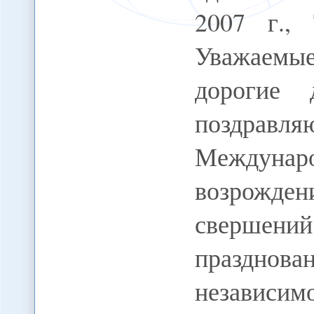
2007 г., 
Уважаемы
дорогие 
поздравл
Междунаро
возрожде
свершени
празднов
незави