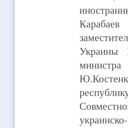
иностран
Карабае
заместит
Украины 
министра
Ю.Косте
республик
Совместн
украинск