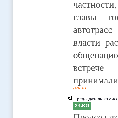
частности
главы го
автотрасс
власти ра
общенаци
встрече
принимали
Дальше
Председатель комиссии по правам человека пр
24.KG
Председа