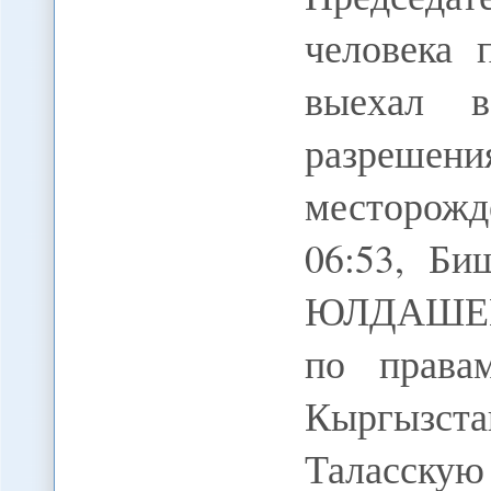
человека 
выехал в
разрешени
месторож
06:53, Би
ЮЛДАШЕВА
по права
Кыргызста
Таласску