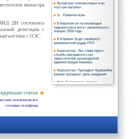
Вузовские «локомотивы» и их
местителем министра
«пустые вагоны»:
Ъ - Правила игры
СМИД ДН состоялись
В Киргизии из-за маловодья
гидроресурсы могут закончиться к
ызской делегации с
январю 2009 года
Кыргызстана с ОЭС.
В Израиле будет развернут
американский радар ПРО
Кыргызстан: Экс-глава пресс-
службы президента стал
заместителем руководителя
администрации Бакиева
Кыргызстан: Президент Курманбек
Бакиев празднует день рождения
Новый комиссар, старые
проблемы
едующая статья
Власти Узбекистана не готовы к
техногенным катастрофам
кистане отключили все
сотовые телефоны
Не пятая колонна
Шесть дивизий нелегалов
О.Выхованец: Квотирование
иностранного труда в России -
замысел и реализация
Хватит "челночить".