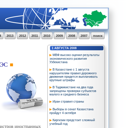
4
2013
2012
2011
2010
2009
2008
2007
поиск
1
АВГУСТА
2008
МВФ высоко оценил результаты
экономического развития
ОЭС
Узбекистана
В Казахстане с 1 августа
нарушителям правил дорожного
движения придется выплачивать
крупные штрафы
В Таджикистане на два года
запрещены проверки субъектов
малого и среднего бизнеса
Иран стравил страны
Выборы в сенат Казахстана
пройдут 4 октября
Киргизии предстоит сложный
учебный год
нистров иностранных