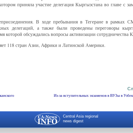
тором приняла участие делегация Кыргызстана во главе с за
еприсоединения. В ходе пребывания в Тегеране в рамках 
ежных делегаций, а также были проведены переговоры кырг
я которой обсуждались вопросы активизации сотрудничества 
ет 118 стран Азии, Африки и Латинской Америки.
Сл
канского
Из-за вступительных экзаменов в ВУЗы в Узбе
Central Asia regional
news digest