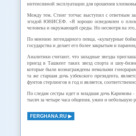
интенсивной эксплуатации для орошения хлопковы
Между тем, Стинг тотчас выступил с ответным за
эгидой ЮНИСЕФ. «Я хорошо осведомлен о плохой
человека и окружающей среды. Но несмотря на это, 
По мнению легендарного певца, «культурные бойко
государства и делает его более закрытым и парано
Аналитики считают, что западные звезды приглаш
приезд в Ташкент таких звезд спорта и шоу-бизн
которые были вознаграждены немалыми гонорарами
та же старшая дочь узбекского президента, явля
фунтов стерлингов в год и является, соответствен
По следам сестры идет и младшая дочь Каримова - 
тысяч за четыре часа общения, ужин и небольшую р
FERGHANA.RU