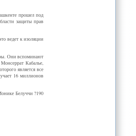
CA-NEWS : Более $6,05 млн.
составила сумма от продажи акций
Рогунской ГЭС во второй декаде
Ташкенте прошел под
февраля
бласти защиты прав
CA-NEWS : Астана претендует на
проведение EXPO-2017
CA-NEWS : В Душанбе
это ведет к изоляции
презентован аналитический журнал
«Элита»
Д.Ошурахунова: "Кыргызстанская
власть оттягивает момент
уры. Они вспоминают
социального взрыва, но не решает
 Монсеррат Кабалье,
ее"
торого является все
"Время": ВАЗ, который доит нас.
Таможенный союз заставит
лучает 16 миллионов
казахстанцев спонсировать
российский автопром
В.Мантров.
 Монике Белуччи ?190
Демократия=хаос=охлократия=мракобесие.
О "плохих" президентах и "хороших"
хизбутчиках в ЦентрАзии
Г.Захаров: Таджикистан-Иран.
Братья по расчету
С.Сулеева: Черный нал здесь
правит бал. Изнанка шоу-бизнеса в
Казахстане
Нурани: "Танкерная война" с