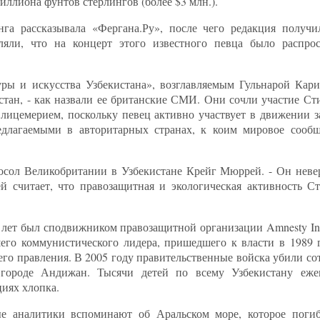
миллиона фунтов стерлингов (более $3 млн.).
нга рассказывала «Фергана.Ру», после чего редакция получи
вляли, что на концерт этого известного певца было распро
ры и искусства Узбекистана», возглавляемым Гульнарой Кари
стан, - как назвали ее британские СМИ. Они сочли участие Ст
ицемерием, поскольку певец активно участвует в движении за
едлагаемыми в авторитарных странах, к коим мировое сообщ
осол Великобритании в Узбекистане Крейг Мюррей. - Он невер
ей считает, что правозащитная и экологическая активность С
 лет был сподвижником правозащитной организации Amnesty Inter
го коммунистического лидера, пришедшего к власти в 1989 г
его правления. В 2005 году правительственные войска убили со
городе Андижан. Тысячи детей по всему Узбекистану еже
циях хлопка.
ые аналитики вспоминают об Аральском море, которое погиб