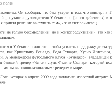
х полей.
явлением. Он сообщил, что был уверен в том, что концерт в 
 репутации руководителя Узбекистана [и его действиях] в о
я принял решение выступить там», - заявляет рок-певец.
ты не только бессмысленны, но и контрпродуктивны», так как 
идальным.
аются в Узбекистан для того, чтобы усилить поддержку диктат
еса, как Криштиану Роналду, Рода Стюарта, Хулио Иглесиаса,
. А менеджером футбольного клуба «Бунедкор», владелицей ко
ется бывший тренер «Челси» Луис Фелипе Сколари, который по
но, самым высокооплачиваемым тренером в мире.
Лола, которая в апреле 2009 года заплатила известной актрисе
ечь.