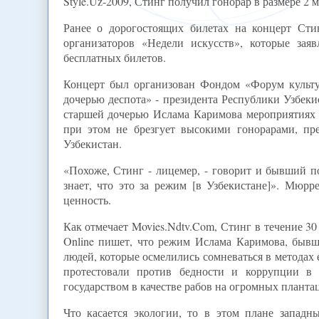
Style.Uz-2009, Стинг получил гонорар в размере 2 
Ранее о дорогостоящих билетах на концерт Сти
организаторов «Недели искусств», которые зая
бесплатных билетов.
Концерт был организован Фондом «Форум культу
дочерью деспота» - президента Республики Узбеки
старшей дочерью Ислама Каримова мероприятиях л
при этом не брезгует высокими гонорарами, пр
Узбекистан.
«Похоже, Стинг - лицемер, - говорит и бывший п
знает, что это за режим [в Узбекистане]». Мюрр
ценность.
Как отмечает Movies.Ndtv.Com, Стинг в течение 30
Online пишет, что режим Ислама Каримова, бывше
людей, которые осмелились сомневаться в методах 
протестовали против бедности и коррупции в 
государством в качестве рабов на огромных планта
Что касается экологии, то в этом плане западн