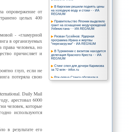
В Киргизии решили поднять цены
ла опровержение от
на холодную воду и стоки - - ИА
REGNUM
странено целых 400
Правительство Японии выделило
грант на оснащение медучреждений
Узбекистана - - ИА REGNUM
мовой - «гламурной
Ризван Гусейнов: Ядерная
инга в организуемых
программа Ирана и жертвы
"перезагрузки" - ИА REGNUM
 права человека, но
В Туркмении с визитом находится
ество причисляет и
делегация Красного Креста - - ИА
REGNUM
Стинг спел для дочери Каримова
оятно глуп, если не
за ?2 млн - infox.ru
тинга потеряла свою
Рок-певца Стинга обозвали в
Британии «лицемером» после
концерта для Гульнары Каримовой -
Фергана.Ру
national. Daily Mail
В Ташкенте обсуждены проблемы
оду, арестовал 6000
развития СМИ
тни человек, которые
Казахстан намерен решить
Карабахский и Приднестровский
годно используются
конфликты? - - ИА REGNUM
CA-NEWS : ООН обеспокоена
растущим из года в год объемом
ло в результате его
электронного мусора