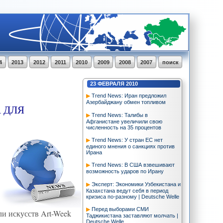
4
2013
2012
2011
2010
2009
2008
2007
поиск
23
ФЕВРАЛЯ
2010
Trend News: Иран предложил
Азербайджану обмен топливом
 ДЛЯ
Trend News: Талибы в
Афганистане увеличили свою
численность на 35 процентов
Trend News: У стран ЕС нет
единого мнения о санкциях против
Ирана
Trend News: В США взвешивают
возможность ударов по Ирану
Эксперт: Экономики Узбекистана и
Казахстана ведут себя в период
кризиса по-разному | Deutsche Welle
Перед выборами СМИ
ли искусств Art-Week
Таджикистана заставляют молчать |
Deutsche Welle