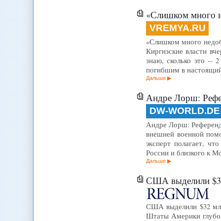
«Слишком много н
VREMYA.RU
«Слишком много недоб
Киргизские власти вч
знаю, сколько это --
погибшим в настоящий 
Дальше
Андре Лорш: Рефер
DW-WORLD.DE
Андре Лорш: Референдум 
внешней военной помо
эксперт полагает, чт
России и близкого к М
Дальше
США выделили $32
США выделили $32 мл
Штаты Америки глубок