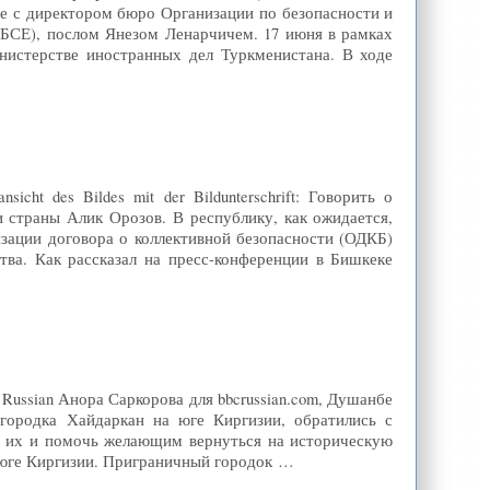
ве с директором бюро Организации по безопасности и
БСЕ), послом Янезом Ленарчичем. 17 июня в рамках
нистерстве иностранных дел Туркменистана. В ходе
cht des Bildes mit der Bildunterschrift: Говорить о
и страны Алик Орозов. В республику, как ожидается,
изации договора о коллективной безопасности (ОДКБ)
тва. Как рассказал на пресс-конференции в Бишкеке
Russian Анора Саркорова для bbcrussian.com, Душанбе
городка Хайдаркан на юге Киргизии, обратились с
 их и помочь желающим вернуться на историческую
 юге Киргизии. Приграничный городок …