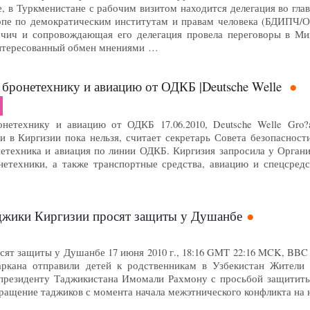
, в Туркменистане с рабочим визитом находится делегация во гла
опе по демократическим институтам и правам человека (БДИПЧ/О
рчич и сопровождающая его делегация провела переговоры в Ми
интересованный обмен мнениями …
 бронетехнику и авиацию от ОДКБ |Deutsche Welle
етехнику и авиацию от ОДКБ 17.06.2010, Deutsche Welle Gro?ansi
и в Киргизии пока нельзя, считает секретарь Совета безопасност
нетехника и авиация по линии ОДКБ. Киргизия запросила у Орган
нетехники, а также транспортные средства, авиацию и спецсредс
Таджики Киргизии просят защиты у Душанбе
ят защиты у Душанбе 17 июня 2010 г., 18:16 GMT 22:16 MCK, BBC 
ркана отправили детей к родственникам в Узбекистан Жители 
президенту Таджикистана Имомали Рахмону с просьбой защитить
бращение таджиков с момента начала межэтнического конфликта на