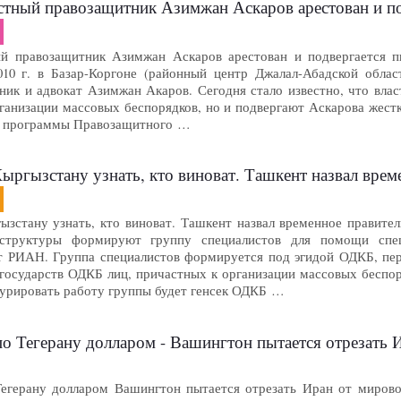
стный правозащитник Азимжан Аскаров арестован и по
й правозащитник Азимжан Аскаров арестован и подвергается пы
010 г. в Базар-Коргоне (районный центр Джалал-Абадской обла
ник и адвокат Азимжан Акаров. Сегодня стало известно, что влас
рганизации массовых беспорядков, но и подвергают Аскарова жес
й программы Правозащитного …
гызстану узнать, кто виноват. Ташкент назвал временно
зстану узнать, кто виноват. Ташкент назвал временное правител
 структуры формируют группу специалистов для помощи спе
т РИАН. Группа специалистов формируется под эгидой ОДКБ, пере
государств ОДКБ лиц, причастных к организации массовых беспор
Курировать работу группы будет генсек ОДКБ …
о Тегерану долларом - Вашингтон пытается отрезать 
егерану долларом Вашингтон пытается отрезать Иран от мировой