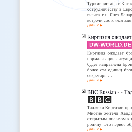
Туркменистана в Китае
сотрудничеству в Евр
визита г-н Янез Лена
встречи состоялся за
Дальше
Киргизия ожидает
DW-WORLD.DE
Киргизия ожидает брон
нормализации ситуаци
будет направлена бро
более ста единиц бро
секретарь …
Дальше
BBC Russian - - 
Таджики Киргизии прос
Многие жители Хайда
открытым письмом к 
родину. Это первое о
Дальше