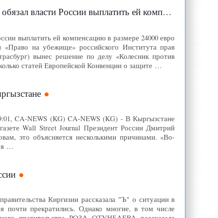
тить ей компенсацию в размере 24000 евро - Фергана.Ру
ссии выплатить ей компенсацию в размере 24000 евро
мы «Право на убежище» российского Института прав
трасбург) вынес решение по делу «Колесник против
сколько статей Европейской Конвенции о защите …
ыргызстане
, 09:01, CA-NEWS (KG) CA-NEWS (KG) - В Кыргызстане
газете Wall Street Journal Президент России Дмитрий
овам, это объясняется несколькими причинами. «Во-
бя …
ссии
правительства Киргизии рассказала "Ъ" о ситуации в
ия почти прекратились. Однако многие, в том числе
енного правительства РОЗА ОТУНБАЕВА рассказала