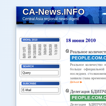
CA-News.INFO
Central Asia regional news digest
18
июня
2010
ИЮНЬ
2010
01
02
03
04
05
06
07
08
09
10
11
12
13
Реальное количество погибш
14
15
16
17
18
19
20
21
22
23
24
25
26
27
28
29
30
PEOPLE.COM.
Реальное количество 
SEARCH
больше официальной ц
последних столкновен
заявила глава временн
Дальше
SUBCRIBE
Делегация БДИПЧ/
PEOPLE.COM.
Делегация БДИПЧ/ОБС