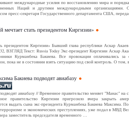
живают международные усилия по восстановлению мира и порядк
иненных Наций и другими международными организациями. О
сом пресс-секретаря Государственного департамента США, перед
 мечтает стать президентом Киргизии»
ь президентом Киргизии» Бывший глава республики Аскар Акаев 
8:32, ВЗГЛЯД Текст: Russia Today Экс-президент Киргизии Аскар Ак
онники Курманбека Бакиева. Все провокации оплачивались за
 он, пока не в состоянии взять ситуацию под свой контроль. О том
ксима Бакиева подводят авиабазу
одводят авиабазу // Временное правительство меняет "Манас" на сы
нное правительство Киргизии пригрозило вчера закрыть аме
ется выдать сына экс-президента Курманбека Бакиева Максима. П
 терроризме и экономических преступлениях, уже подал в МВД Ве
чера заместитель председателя временного …