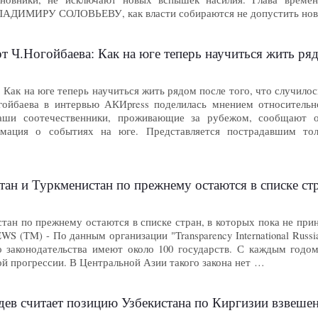
ЛАДИМИРУ СОЛОВЬЕВУ, как власти собираются не допустить новы
 Ч.Ногойбаева: Как на юге теперь научиться жить ряд
 Как на юге теперь научиться жить рядом после того, что случил
гойбаева в интервью АКИpress поделилась мнением относитель
наши соотечественники, проживающие за рубежом, сообщают
мация о событиях на юге. Представляется пострадавшим тол
и Туркменистан по прежнему остаются в списке стран, в котор
тан по прежнему остаются в списке стран, в которых пока не приня
(TM) - По данным организации "Transparency International Russi
о законодательства имеют около 100 государств. С каждым годо
ой прогрессии. В Центральной Азии такого закона нет …
дев считает позицию Узбекистана по Киргизии взвеше