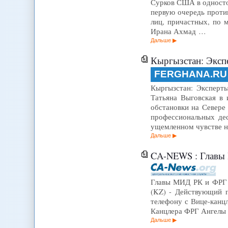
Сурков США в односто
первую очередь проти
лиц, причастных, по
Ирана Ахмад …
Дальше
Кыргызстан: Эксп
FERGHANA.RU
Кыргызстан: Эксперты
Татьяна Выговская в 
обстановки на Севере
профессиональных дес
ущемленном чувстве н
Дальше
CA-NEWS : Главы 
Главы МИД РК и ФРГ 
(KZ) - Действующий п
телефону с Вице-канц
Канцлера ФРГ Ангелы 
Дальше