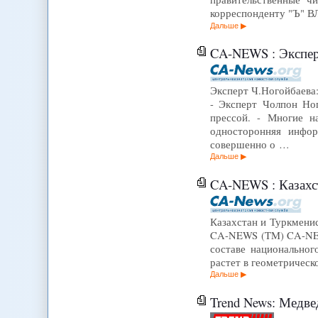
корреспонденту "Ъ" В
Дальше
CA-NEWS : Эксперт
Эксперт Ч.Ногойбаева:
- Эксперт Чолпон Но
прессой. - Многие 
односторонняя инфор
совершенно о …
Дальше
CA-NEWS : Казахстан 
Казахстан и Туркменис
CA-NEWS (TM) CA-NEWS 
составе национальног
растет в геометрическ
Дальше
Trend News: Медве