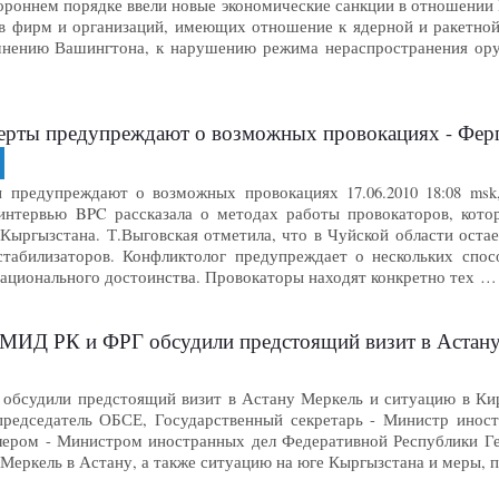
роннем порядке ввели новые экономические санкции в отношении 
в фирм и организаций, имеющих отношение к ядерной и ракетной
 мнению Вашингтона, к нарушению режима нераспространения ор
ерты предупреждают о возможных провокациях - Фер
 предупреждают о возможных провокациях 17.06.2010 18:08 msk
интервью BPC рассказала о методах работы провокаторов, кото
 Кыргызстана. Т.Выговская отметила, что в Чуйской области оста
табилизаторов. Конфликтолог предупреждает о нескольких спосо
ационального достоинства. Провокаторы находят конкретно тех …
МИД РК и ФРГ обсудили предстоящий визит в Астану
обсудили предстоящий визит в Астану Меркель и ситуацию в Ки
редседатель ОБСЕ, Государственный секретарь - Министр иност
лером - Министром иностранных дел Федеративной Республики Ге
Меркель в Астану, а также ситуацию на юге Кыргызстана и меры,