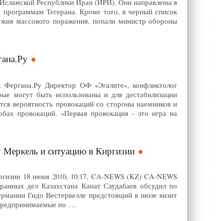
Исламской Республики Иран (ИРИ). Они направлены в
 программам Тегерана. Кроме того, в черный список
ужия массового поражения, попали министр обороны
гана.Ру
, Фергана.Ру Директор ОФ «Эгалите», конфликтолог
рые могут быть использованы и для дестабилизации
ется вероятность провокаций со стороны наемников и
бах провокаций. «Первая провокация - это игра на
 Меркель и ситуацию в Киргизии
ргизии 18 июня 2010, 10:17, CA-NEWS (KZ) CA-NEWS
ранных дел Казахстана Канат Саудабаев обсудил по
рмании Гидо Вестервелле предстоящий в июле визит
 предпринимаемые по …