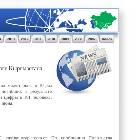
4
2013
2012
2011
2010
2009
2008
2007
поиск
 больше официальной цифры
ана может быть в 10 раз
о погибших в результате
й цифры в 191 человека,
 июня.
, russian.people.com.cn По сообщению Посольства