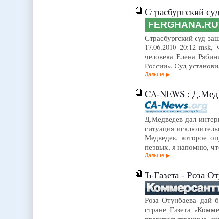
Страсбургский суд защит
FERGHANA.RU
Страсбургский суд защ
17.06.2010 20:12 msk
человека Елена Рябин
России». Суд установи
Дальше
CA-NEWS : Д.Медве
Д.Медведев дал интер
ситуация исключительн
Медведев, которое оп
первых, я напомню, чт
Дальше
Ъ-Газета - Роза О
Роза Отунбаева: дай б
стране Газета «Комме
правительственные ч