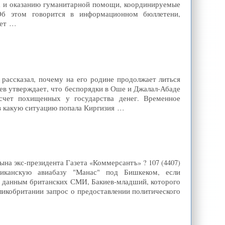
а и оказанию гуманитарной помощи, координируемые
б этом говорится в информационном бюллетени,
ает …
рассказал, почему на его родине продолжает литься
аев утверждает, что беспорядки в Оше и Джалал-Абаде
 счет похищенных у государства денег. Временное
, в какую ситуацию попала Киргизия …
на экс-президента Газета «Коммерсантъ» ? 107 (4407)
риканскую авиабазу "Манас" под Бишкеком, если
о данным британских СМИ, Бакиев-младший, которого
ликобритании запрос о предоставлении политического