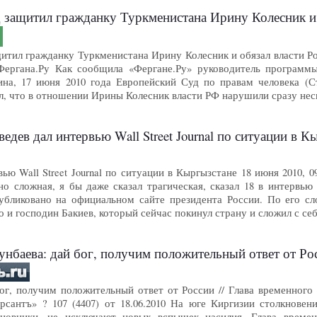
ил гражданку Туркменистана Ирину Колесник и обязал власти России выпла
итил гражданку Туркменистана Ирину Колесник и обязал власти Ро
, Фергана.Ру Как сообщила «Фергане.Ру» руководитель програм
ина, 17 июня 2010 года Европейский Суд по правам человека (С
л, что в отношении Ирины Колесник власти РФ нарушили сразу не
дев дал интервью Wall Street Journal по ситуации в К
вью Wall Street Journal по ситуации в Кыргызстане 18 июня 2010
о сложная, я бы даже сказал трагическая, сказал 18 в интервью 
убликовано на официальном сайте президента России. По его сл
о и господин Бакиев, который сейчас покинул страну и сложил с се
тунбаева: дай бог, получим положительный ответ от Ро
ог, получим положительный ответ от России // Глава временного 
рсантъ» ? 107 (4407) от 18.06.2010 На юге Киргизии столкновен
иновники, не исключают новых вспышек насилия. Глава врем