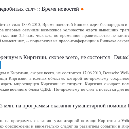
едобитых сил» :: Время новостей
итых сил» 18.06.2010, Время новостей Бишкек ждет беспорядков и
ера впервые озвучили возможное количество жертв нынешних траг
 2 тыс. или 2,5 тыс. человек, но временное правительство не за
момент нет, -- подчеркнул на пресс-конференции в Бишкеке секре
ендум в Киргизии, скорее всего, не состоится | Deutsc
в Киргизии, скорее всего, не состоится 17.06.2010, Deutsche Welle Gr
щи Киргизии, в южных областях которой по-прежнему сохраняет
о ждать миротворцев Киргизии не следует. Киргизия ожидает по
оскве военного блока ОДКБ. По-прежнему не снят с повестки дня в
 млн. на программы оказания гуманитарной помощи 
н. на программы оказания гуманитарной помощи Киргизии и Узб
о обеспокоены и внимательно следят за развитием событий в Кир