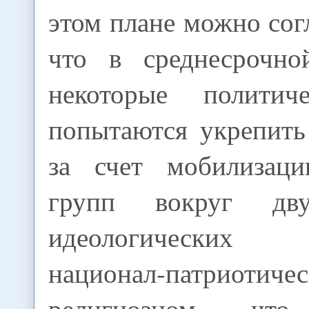
этом плане можно согл
что в среднесрочно
некоторые политич
попытаются укрепить
за счет мобилизаци
групп вокруг дв
идеологических н
национал-патрио
религиозном, чт