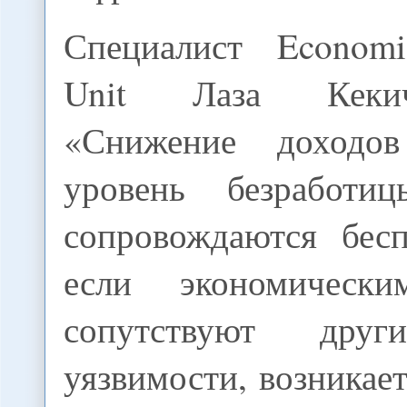
Специалист Economis
Unit Лаза Кекич
«Снижение доходо
уровень безработи
сопровождаются бес
если экономическ
сопутствуют друг
уязвимости, возникае