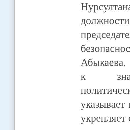
Нурсулт
должности
председат
безопасно
Абыкаева, 
к знач
политиче
указывает 
укрепляет