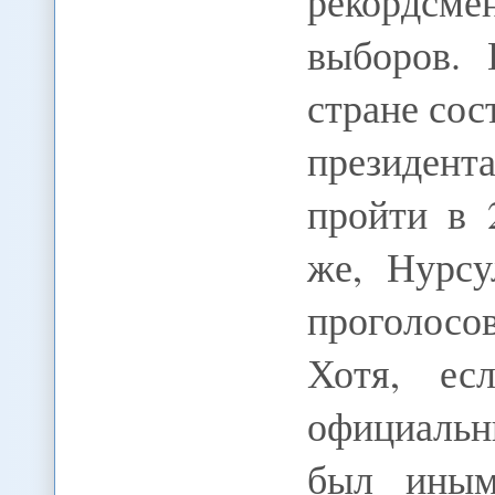
рекордсме
выборов. 
стране со
президен
пройти в 
же, Нурсу
проголос
Хотя, е
официальн
был иным