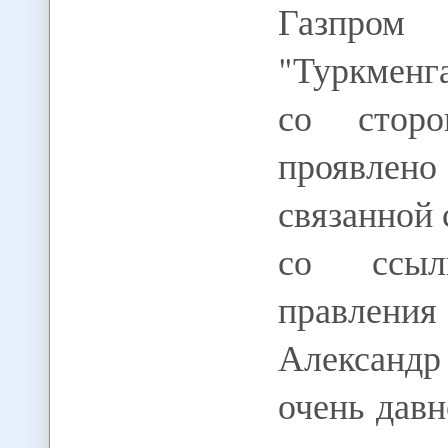
Газпром
"Туркменга
со стор
проявлен
связанной 
со ссыл
правлени
Александр
очень давн