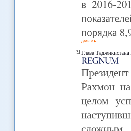
в 2016-20
показате
порядка 8
Дальше
Глава Таджикистана п
Президен
Рахмон на
целом ус
наступи
сложным 