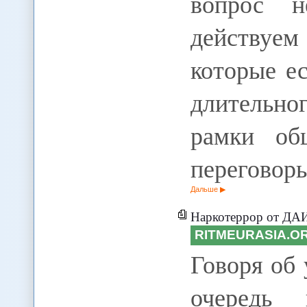
вопрос н
действуем
которые е
длительно
рамки об
переговор
Дальше
Наркотеррор от ДАИШ
RITMEURASIA.O
Говоря об 
очередь 