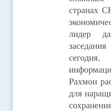
странах С
экономич
лидер д
заседани
сегодня,
информац
Рахмон ра
для наращ
сохране