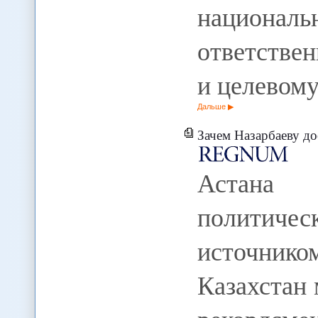
национа
ответстве
и целевом
Дальше
Зачем Назарбаеву д
Астана 
политичес
источнико
Казахстан 