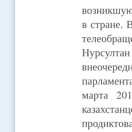
возникшую
в стране. 
телеобращ
Нурсулта
внеочеред
парламент
марта 20
казахста
продиктов