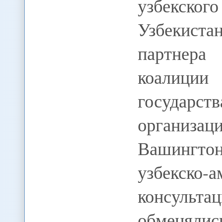
узбекског
Узбекист
партнер
коалици
государс
организаци
Вашингтон
узбекско-
консультац
обменяли