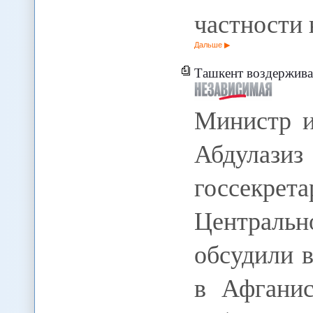
частности
Дальше
Ташкент воздерживае
Министр и
Абдулаз
госсекр
Централ
обсудили 
в Афганис