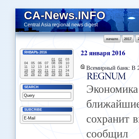
CA-News.INFO
Central Asia regional news digest
начало
2017
22
января
2016
ЯНВАРЬ
2016
01
02
03
04
05
06
07
08
09
10
Всемирный банк: В 2016-2017
11
12
13
14
15
16
17
18
19
20
21
22
23
24
25
26
27
28
29
30
31
Экономик
SEARCH
ближайши
SUBCRIBE
сохранит 
сообщил