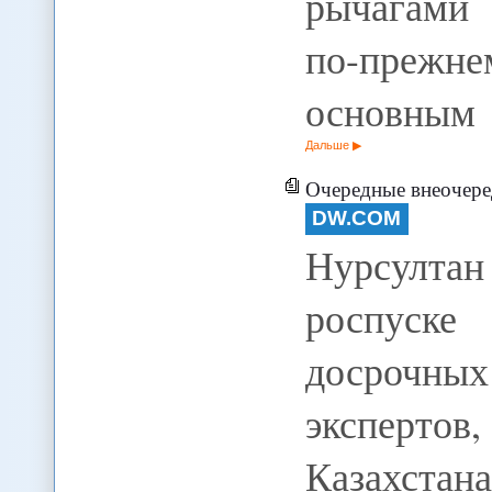
рычагами 
по-преж
основным
Дальше
Очередные внеочере
DW.COM
Нурсултан
роспуске
досрочн
эксперт
Казахст