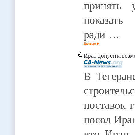
принять 
показать
ради …
Дальше
Иран допустил возмо
В Тегеран
строител
поставок г
посол Ира
что Иран,