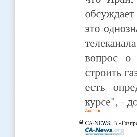
обсуждает
это однозн
телеканал
вопрос о 
строить га
есть опр
курсе", - 
Дальше
CA-NEWS: В «Газпро