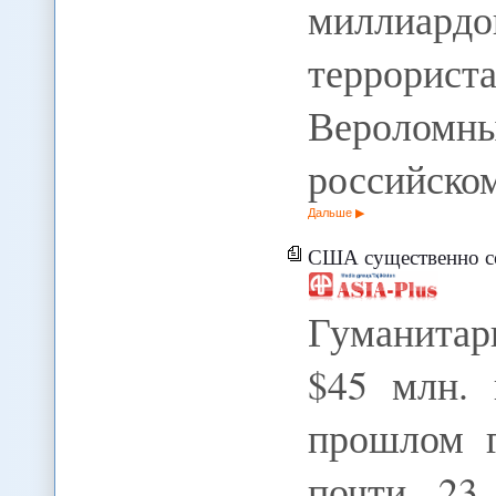
миллиар
террориста
Вероло
российско
Дальше
США существенно с
Гуманитар
$45 млн. 
прошлом г
почти 23