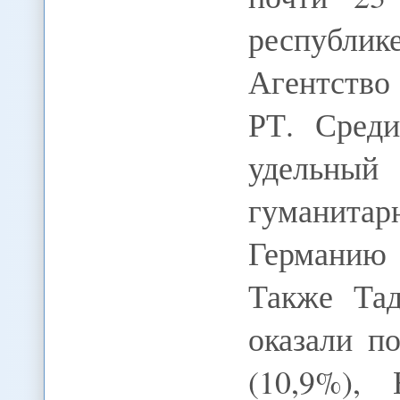
республик
Агентство 
РТ. Среди
удельн
гуманита
Германию 
Также Та
оказали п
(10,9%),