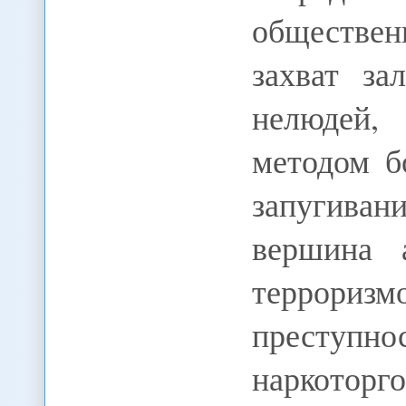
обществен
захват за
нелюдей,
методом б
запугива
вершина 
террориз
престу
наркотор