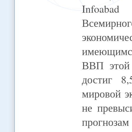
Infoaba
Всемирн
экономиче
имеющимся
ВВП этой 
достиг 8
мировой э
не превыс
прогнозам